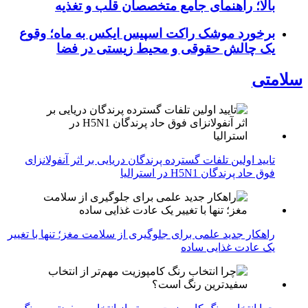
بالا؛ راهنمای جامع متخصصان قلب و تغذیه
برخورد موشک راکت اسپیس ایکس به ماه؛ وقوع
یک چالش حقوقی و محیط زیستی در فضا
سلامتی
تایید اولین تلفات گسترده پرندگان دریایی بر اثر آنفولانزای
فوق حاد پرندگان H5N1 در استرالیا
راهکار جدید علمی برای جلوگیری از سلامت مغز؛ تنها با تغییر
یک عادت غذایی ساده