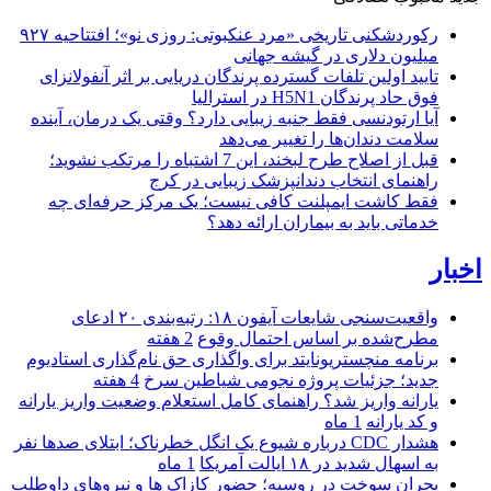
رکوردشکنی تاریخی «مرد عنکبوتی: روزی نو»؛ افتتاحیه ۹۲۷
میلیون دلاری در گیشه جهانی
تایید اولین تلفات گسترده پرندگان دریایی بر اثر آنفولانزای
فوق حاد پرندگان H5N1 در استرالیا
آیا ارتودنسی فقط جنبه زیبایی دارد؟ وقتی یک درمان، آینده
سلامت دندان‌ها را تغییر می‌دهد
قبل از اصلاح طرح لبخند، این 7 اشتباه را مرتکب نشوید؛
راهنمای انتخاب دندانپزشک زیبایی در کرج
فقط کاشت ایمپلنت کافی نیست؛ یک مرکز حرفه‌ای چه
خدماتی باید به بیماران ارائه دهد؟
اخبار
واقعیت‌سنجی شایعات آیفون ۱۸: رتبه‌بندی ۲۰ ادعای
مطرح‌شده بر اساس احتمال وقوع
2 هفته
برنامه منچستریونایتد برای واگذاری حق نام‌گذاری استادیوم
جدید؛ جزئیات پروژه نجومی شیاطین سرخ
4 هفته
یارانه واریز شد؟ راهنمای کامل استعلام وضعیت واریز یارانه
و کد یارانه
1 ماه
هشدار CDC درباره شیوع یک انگل خطرناک؛ ابتلای صدها نفر
به اسهال شدید در ۱۸ ایالت آمریکا
1 ماه
بحران سوخت در روسیه؛ حضور کازاک‌ ها و نیروهای داوطلب