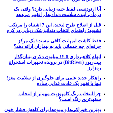
آیا ارتودنسی فقط جنبه زیبایی دارد؟ وقتی یک
درمان، آینده سلامت دندان‌ها را تغییر می‌دهد
قبل از اصلاح طرح لبخند، این 7 اشتباه را مرتکب
نشوید؛ راهنمای انتخاب دندانپزشک زیبایی در کرج
فقط کاشت ایمپلنت کافی نیست؛ یک مرکز
حرفه‌ای چه خدماتی باید به بیماران ارائه دهد؟
اتهام کلاهبرداری ۱۲.۵ میلیون دلاری بنیان‌گذار
بیت‌ریور (BitRiver) در پرونده تجهیزات استخراج
رمزارز
راهکار جدید علمی برای جلوگیری از سلامت مغز؛
تنها با تغییر یک عادت غذایی ساده
چرا انتخاب رنگ کامپوزیت مهم‌تر از انتخاب
سفیدترین رنگ است؟
بهترین خوراکی‌ها و میوه‌ها برای کاهش فشار خون