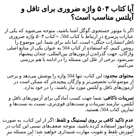
آیا کتاب ۵۰۴ واژه ضروری برای تافل و
آیلتس مناسب است؟
اگر با موتور جستجوی گوگل آشنا باشید، متوجه می‌شوید که یکی از
عبارات پرسرچ در ارتباط با کتاب 504، «
کتاب ۵۰۴ واژه ضروری
تافل انتشارات جنگل
» است. اما باید برای شما، این موضوع را
روشن کنیم، که استفاده از کتاب 504 به عنوان یکی از منابع اصلی
واژگان، جهت گذراندن آزمون‌های بین‌المللی، چندان پیشنهاد
نمی‌شود. برخی از علل این مسئله را در ادامه با هم بررسی
می‌کنیم:
محتوای محدود:
این کتاب، تنها 504 واژه‌ را پوشش می‌دهد و برخی
از موضوعات تخصصی‌تر و واژگان پیچیده‌تر که ممکن است در
آزمون‌های تافل و آیلتس مورد نیاز باشند، را در خود ندارد.
تمرینات ناکافی
: شما جهت کسب آمادگی برای آزمون‌های تافل و
آیلتس، نیازمند تمرینات و تست‌های قوی‌تری، نسبت به تست‌ها و
تمارین کتاب 504، هستید.
عدم تاکید کافی بر روی لیسنینگ و تلفظ
: اگر از این کتاب، به صورت
خودآموز استفاده کرده باشید، متوجه ضعف‌های نسبی این کتاب در
آموزش تلفظ و تقویت مهارت شنیداری خواهید شد؛ این مسئله نیز