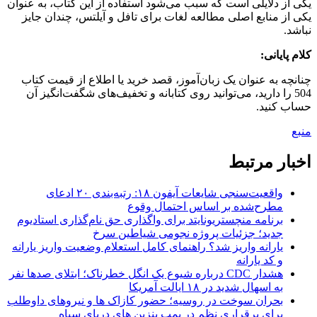
یکی از دلایلی است که سبب می‌شود استفاده از این کتاب، به عنوان
یکی از منابع اصلی مطالعه لغات برای تافل و آیلتس، چندان جایز
نباشد.
کلام پایانی:
چنانچه به عنوان یک زبان‌آموز، قصد خرید یا اطلاع از قیمت کتاب
504 را دارید، می‌توانید روی کتابانه و تخفیف‌های شگفت‌انگیز آن
حساب کنید.
منبع
اخبار مرتبط
واقعیت‌سنجی شایعات آیفون ۱۸: رتبه‌بندی ۲۰ ادعای
مطرح‌شده بر اساس احتمال وقوع
برنامه منچستریونایتد برای واگذاری حق نام‌گذاری استادیوم
جدید؛ جزئیات پروژه نجومی شیاطین سرخ
یارانه واریز شد؟ راهنمای کامل استعلام وضعیت واریز یارانه
و کد یارانه
هشدار CDC درباره شیوع یک انگل خطرناک؛ ابتلای صدها نفر
به اسهال شدید در ۱۸ ایالت آمریکا
بحران سوخت در روسیه؛ حضور کازاک‌ ها و نیروهای داوطلب
برای برقراری نظم در پمپ بنزین‌ های دریای سیاه