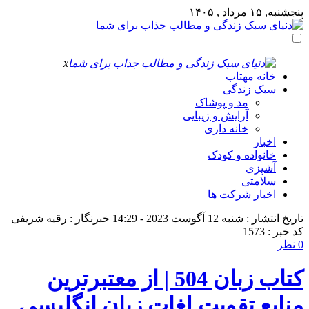
پنجشنبه, ۱۵ مرداد , ۱۴۰۵
x
خانه مهتاب
سبک زندگی
مد و پوشاک
آرایش و زیبایی
خانه داری
اخبار
خانواده و کودک
آشپزی
سلامتی
اخبار شرکت ها
تاریخ انتشار : شنبه 12 آگوست 2023 - 14:29
خبرنگار : رقیه شریفی
کد خبر : 1573
0 نظر
کتاب زبان 504 | از معتبرترین
منابع تقویت لغات زبان انگلیسی