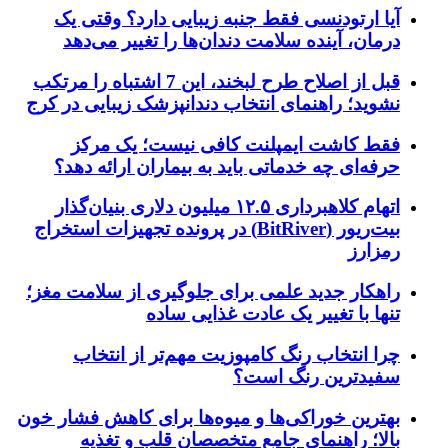
آیا ارتودنسی فقط جنبه زیبایی دارد؟ وقتی یک
درمان، آینده سلامت دندان‌ها را تغییر می‌دهد
قبل از اصلاح طرح لبخند، این 7 اشتباه را مرتکب
نشوید؛ راهنمای انتخاب دندانپزشک زیبایی در کرج
فقط کاشت ایمپلنت کافی نیست؛ یک مرکز
حرفه‌ای چه خدماتی باید به بیماران ارائه دهد؟
اتهام کلاهبرداری ۱۲.۵ میلیون دلاری بنیان‌گذار
بیت‌ریور (BitRiver) در پرونده تجهیزات استخراج
رمزارز
راهکار جدید علمی برای جلوگیری از سلامت مغز؛
تنها با تغییر یک عادت غذایی ساده
چرا انتخاب رنگ کامپوزیت مهم‌تر از انتخاب
سفیدترین رنگ است؟
بهترین خوراکی‌ها و میوه‌ها برای کاهش فشار خون
بالا؛ راهنمای جامع متخصصان قلب و تغذیه