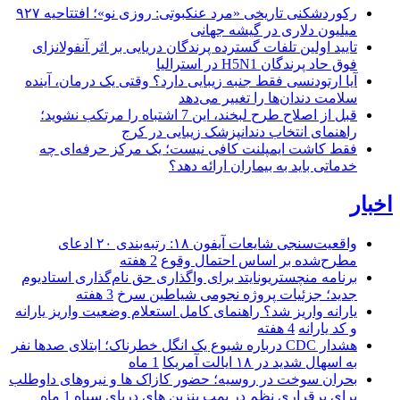
رکوردشکنی تاریخی «مرد عنکبوتی: روزی نو»؛ افتتاحیه ۹۲۷
میلیون دلاری در گیشه جهانی
تایید اولین تلفات گسترده پرندگان دریایی بر اثر آنفولانزای
فوق حاد پرندگان H5N1 در استرالیا
آیا ارتودنسی فقط جنبه زیبایی دارد؟ وقتی یک درمان، آینده
سلامت دندان‌ها را تغییر می‌دهد
قبل از اصلاح طرح لبخند، این 7 اشتباه را مرتکب نشوید؛
راهنمای انتخاب دندانپزشک زیبایی در کرج
فقط کاشت ایمپلنت کافی نیست؛ یک مرکز حرفه‌ای چه
خدماتی باید به بیماران ارائه دهد؟
اخبار
واقعیت‌سنجی شایعات آیفون ۱۸: رتبه‌بندی ۲۰ ادعای
مطرح‌شده بر اساس احتمال وقوع
2 هفته
برنامه منچستریونایتد برای واگذاری حق نام‌گذاری استادیوم
جدید؛ جزئیات پروژه نجومی شیاطین سرخ
3 هفته
یارانه واریز شد؟ راهنمای کامل استعلام وضعیت واریز یارانه
و کد یارانه
4 هفته
هشدار CDC درباره شیوع یک انگل خطرناک؛ ابتلای صدها نفر
به اسهال شدید در ۱۸ ایالت آمریکا
1 ماه
بحران سوخت در روسیه؛ حضور کازاک‌ ها و نیروهای داوطلب
برای برقراری نظم در پمپ بنزین‌ های دریای سیاه
1 ماه