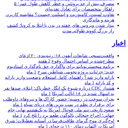
مصرف بیش از حد پروتئین و خطر کاهش طول عمر؛ ۵
راهکار متخصصان برای تعادل تغذیه‌ای
تفاوت لمینت، کامپوزیت و ایمپلنت چیست؟ مقایسه کاربرد،
هزینه و ماندگاری
بیدار شدن ویروس‌ های خفته در بدن با ابتلا به کرونا؛ کشف
راز بزرگ کووید طولانی‌مدت
اخبار
واقعیت‌سنجی شایعات آیفون ۱۸: رتبه‌بندی ۲۰ ادعای
مطرح‌شده بر اساس احتمال وقوع
2 هفته
برنامه منچستریونایتد برای واگذاری حق نام‌گذاری استادیوم
جدید؛ جزئیات پروژه نجومی شیاطین سرخ
1 ماه
یارانه واریز شد؟ راهنمای کامل استعلام وضعیت واریز یارانه
و کد یارانه
1 ماه
هشدار CDC درباره شیوع یک انگل خطرناک؛ ابتلای صدها نفر
به اسهال شدید در ۱۸ ایالت آمریکا
1 ماه
بحران سوخت در روسیه؛ حضور کازاک‌ ها و نیروهای داوطلب
برای برقراری نظم در پمپ بنزین‌ های دریای سیاه
1 ماه
صعود تاریخی تیم ملی فوتبال آمریکا به یک‌هشتم نهایی جام
جهانی؛ اخراج جنجالی بالوگون طعم برد را تلخ کرد
1 ماه
اوج‌گیری موج گرمای طاقت‌فرسا در آستانه تعطیلات؛ شرق
آمریکا در التهاب دمای ۱۱۰ درجه‌ای
1 ماه