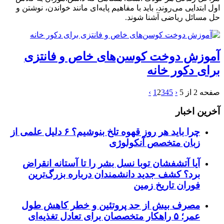
اول ابتدایی می‌روند، باید با مفاهیم پایه‌ای مانند خواندن، نوشتن و
حل مسائل ریاضی آشنا شوند.
آموزش دوخت کوسن‌های خاص و فانتزی
برای دکور خانه
صفحه 2 از 5
‹
5
4
3
2
1
›
آخرین اخبار
چرا باید هر روز قهوه تلخ بنوشیم؟ ۶ دلیل علمی از
زبان متخصص آنکولوژی
آیا آتشفشان توبا نسل بشر را تا آستانه انقراض
برد؟ کشف جدید دانشمندان درباره بزرگ‌ترین
فوران تاریخ زمین
مصرف بیش از حد پروتئین و خطر کاهش طول
عمر؛ ۵ راهکار متخصصان برای تعادل تغذیه‌ای