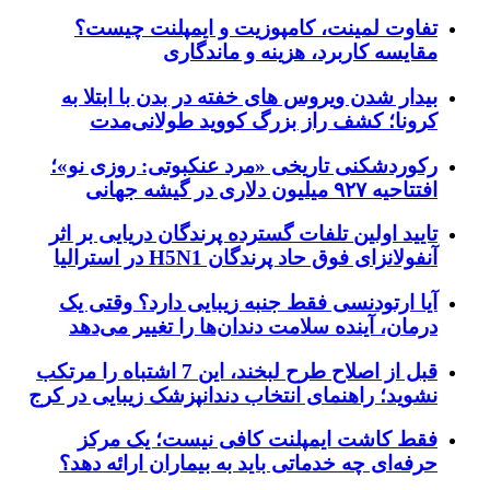
تفاوت لمینت، کامپوزیت و ایمپلنت چیست؟
مقایسه کاربرد، هزینه و ماندگاری
بیدار شدن ویروس‌ های خفته در بدن با ابتلا به
کرونا؛ کشف راز بزرگ کووید طولانی‌مدت
رکوردشکنی تاریخی «مرد عنکبوتی: روزی نو»؛
افتتاحیه ۹۲۷ میلیون دلاری در گیشه جهانی
تایید اولین تلفات گسترده پرندگان دریایی بر اثر
آنفولانزای فوق حاد پرندگان H5N1 در استرالیا
آیا ارتودنسی فقط جنبه زیبایی دارد؟ وقتی یک
درمان، آینده سلامت دندان‌ها را تغییر می‌دهد
قبل از اصلاح طرح لبخند، این 7 اشتباه را مرتکب
نشوید؛ راهنمای انتخاب دندانپزشک زیبایی در کرج
فقط کاشت ایمپلنت کافی نیست؛ یک مرکز
حرفه‌ای چه خدماتی باید به بیماران ارائه دهد؟