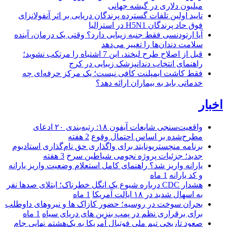
میلیون دلاری در گیشه جهانی
تایید اولین تلفات گسترده پرندگان دریایی بر اثر آنفولانزای
فوق حاد پرندگان H5N1 در استرالیا
آیا ارتودنسی فقط جنبه زیبایی دارد؟ وقتی یک درمان، آینده
سلامت دندان‌ها را تغییر می‌دهد
قبل از اصلاح طرح لبخند، این 7 اشتباه را مرتکب نشوید؛
راهنمای انتخاب دندانپزشک زیبایی در کرج
فقط کاشت ایمپلنت کافی نیست؛ یک مرکز حرفه‌ای چه
خدماتی باید به بیماران ارائه دهد؟
اخبار
واقعیت‌سنجی شایعات آیفون ۱۸: رتبه‌بندی ۲۰ ادعای
مطرح‌شده بر اساس احتمال وقوع
2 هفته
برنامه منچستریونایتد برای واگذاری حق نام‌گذاری استادیوم
جدید؛ جزئیات پروژه نجومی شیاطین سرخ
3 هفته
یارانه واریز شد؟ راهنمای کامل استعلام وضعیت واریز یارانه
و کد یارانه
1 ماه
هشدار CDC درباره شیوع یک انگل خطرناک؛ ابتلای صدها نفر
به اسهال شدید در ۱۸ ایالت آمریکا
1 ماه
بحران سوخت در روسیه؛ حضور کازاک‌ ها و نیروهای داوطلب
برای برقراری نظم در پمپ بنزین‌ های دریای سیاه
1 ماه
صعود تاریخی تیم ملی فوتبال آمریکا به یک‌هشتم نهایی جام