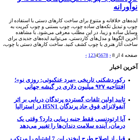
نوآورانه
ایده‌های خلاقانه و متنوع برای ساخت کارهای دستی با استفاده از
چوب و تبدیل تکه‌های ساده چوب، چوب بستنی و چوب کبریت به
وسایل ساده و زیبا، در این مطلب معرفی می‌شود. با مشاهده
آخرین الگوها و مدل‌های کاردستی، می‌توانید ایده‌های جدیدی برای
ساخت آثار هنری با چوب کشف کنید. ساخت کارهای دستی با چوب،
صفحه 4 از 8
‹
8
7
6
5
4
3
2
1
›
آخرین اخبار
رکوردشکنی تاریخی «مرد عنکبوتی: روزی نو»؛
افتتاحیه ۹۲۷ میلیون دلاری در گیشه جهانی
تایید اولین تلفات گسترده پرندگان دریایی بر اثر
آنفولانزای فوق حاد پرندگان H5N1 در استرالیا
آیا ارتودنسی فقط جنبه زیبایی دارد؟ وقتی یک
درمان، آینده سلامت دندان‌ها را تغییر می‌دهد
قبل از اصلاح طرح لبخند، این 7 اشتباه را مرتکب