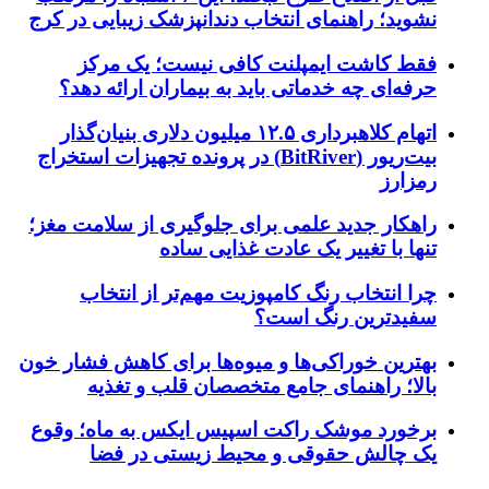
نشوید؛ راهنمای انتخاب دندانپزشک زیبایی در کرج
فقط کاشت ایمپلنت کافی نیست؛ یک مرکز
حرفه‌ای چه خدماتی باید به بیماران ارائه دهد؟
اتهام کلاهبرداری ۱۲.۵ میلیون دلاری بنیان‌گذار
بیت‌ریور (BitRiver) در پرونده تجهیزات استخراج
رمزارز
راهکار جدید علمی برای جلوگیری از سلامت مغز؛
تنها با تغییر یک عادت غذایی ساده
چرا انتخاب رنگ کامپوزیت مهم‌تر از انتخاب
سفیدترین رنگ است؟
بهترین خوراکی‌ها و میوه‌ها برای کاهش فشار خون
بالا؛ راهنمای جامع متخصصان قلب و تغذیه
برخورد موشک راکت اسپیس ایکس به ماه؛ وقوع
یک چالش حقوقی و محیط زیستی در فضا