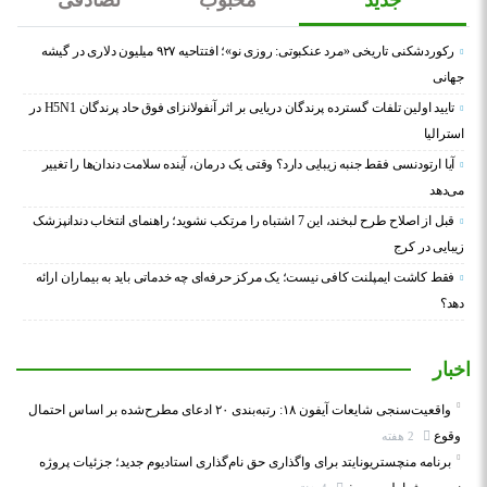
جدید
محبوب
تصادفی
رکوردشکنی تاریخی «مرد عنکبوتی: روزی نو»؛ افتتاحیه ۹۲۷ میلیون دلاری در گیشه
جهانی
تایید اولین تلفات گسترده پرندگان دریایی بر اثر آنفولانزای فوق حاد پرندگان H5N1 در
استرالیا
آیا ارتودنسی فقط جنبه زیبایی دارد؟ وقتی یک درمان، آینده سلامت دندان‌ها را تغییر
می‌دهد
قبل از اصلاح طرح لبخند، این 7 اشتباه را مرتکب نشوید؛ راهنمای انتخاب دندانپزشک
زیبایی در کرج
فقط کاشت ایمپلنت کافی نیست؛ یک مرکز حرفه‌ای چه خدماتی باید به بیماران ارائه
دهد؟
اخبار
واقعیت‌سنجی شایعات آیفون ۱۸: رتبه‌بندی ۲۰ ادعای مطرح‌شده بر اساس احتمال
وقوع
2 هفته
برنامه منچستریونایتد برای واگذاری حق نام‌گذاری استادیوم جدید؛ جزئیات پروژه