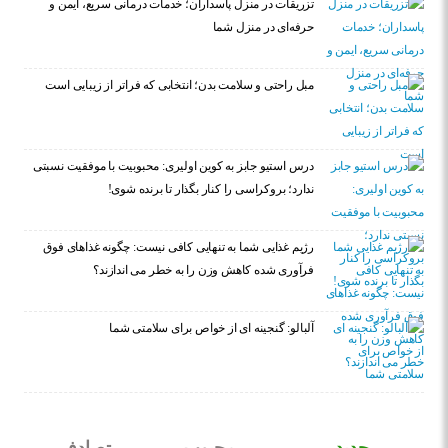
تزریقات در منزل پاسداران؛ خدمات درمانی سریع، ایمن و
حرفه‌ای در منزل شما
مبل راحتی و سلامت بدن؛ انتخابی که فراتر از زیبایی است
درس استیو جابز به کوین اولیری: محبوبیت با موفقیت نسبتی
ندارد؛ بروکراسی را کنار بگذار تا برنده شوی!
رژیم غذایی شما به تنهایی کافی نیست: چگونه غذاهای فوق
فرآوری شده کاهش وزن را به خطر می اندازند؟
آلبالو: گنجینه ای از خواص برای سلامتی شما