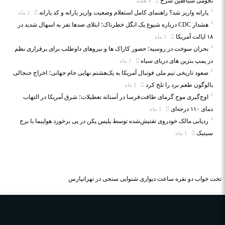
نجومی شیاطین سرخ
4 هفته
یارانه واریز شد؟ راهنمای کامل استعلام وضعیت واریز یارانه و کد یارانه
1 ماه
هشدار CDC درباره شیوع یک انگل خطرناک؛ ابتلای صدها نفر به اسهال شدید در
۱۸ ایالت آمریکا
1 ماه
بحران سوخت در روسیه؛ حضور کازاک‌ ها و نیروهای داوطلب برای برقراری نظم
در پمپ بنزین‌ های دریای سیاه
1 ماه
صعود تاریخی تیم ملی فوتبال آمریکا به یک‌هشتم نهایی جام جهانی؛ اخراج جنجالی
بالوگون طعم برد را تلخ کرد
1 ماه
اوج‌گیری موج گرمای طاقت‌فرسا در آستانه تعطیلات؛ شرق آمریکا در التهاب
دمای ۱۱۰ درجه‌ای
1 ماه
ردیابی مالک خودروی تفتیش‌شده توسط پلیس پکن در پی برخورد هواپیما با برج
سیتیک
1 ماه
تخت خواب دو نفره
ساعت دیواری
شنوایی سنجی در تهرانپارس