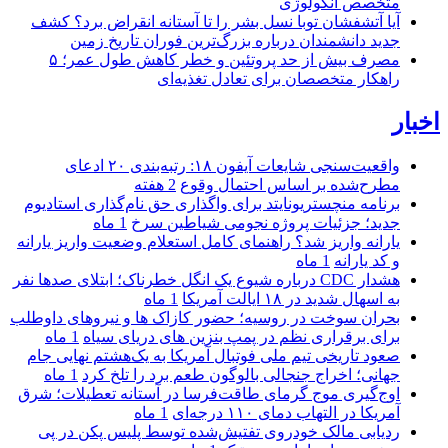
متخصص آنکولوژی
آیا آتشفشان توبا نسل بشر را تا آستانه انقراض برد؟ کشف
جدید دانشمندان درباره بزرگ‌ترین فوران تاریخ زمین
مصرف بیش از حد پروتئین و خطر کاهش طول عمر؛ ۵
راهکار متخصصان برای تعادل تغذیه‌ای
اخبار
واقعیت‌سنجی شایعات آیفون ۱۸: رتبه‌بندی ۲۰ ادعای
مطرح‌شده بر اساس احتمال وقوع
2 هفته
برنامه منچستریونایتد برای واگذاری حق نام‌گذاری استادیوم
جدید؛ جزئیات پروژه نجومی شیاطین سرخ
1 ماه
یارانه واریز شد؟ راهنمای کامل استعلام وضعیت واریز یارانه
و کد یارانه
1 ماه
هشدار CDC درباره شیوع یک انگل خطرناک؛ ابتلای صدها نفر
به اسهال شدید در ۱۸ ایالت آمریکا
1 ماه
بحران سوخت در روسیه؛ حضور کازاک‌ ها و نیروهای داوطلب
برای برقراری نظم در پمپ بنزین‌ های دریای سیاه
1 ماه
صعود تاریخی تیم ملی فوتبال آمریکا به یک‌هشتم نهایی جام
جهانی؛ اخراج جنجالی بالوگون طعم برد را تلخ کرد
1 ماه
اوج‌گیری موج گرمای طاقت‌فرسا در آستانه تعطیلات؛ شرق
آمریکا در التهاب دمای ۱۱۰ درجه‌ای
1 ماه
ردیابی مالک خودروی تفتیش‌شده توسط پلیس پکن در پی