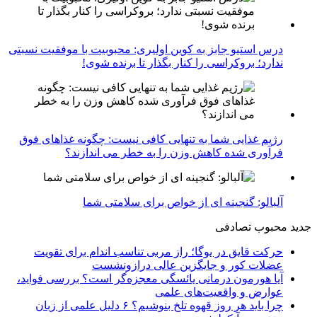
درس استیو جابز به کوین اولیری: محبوبیت با موفقیت نسبتی
ندارد؛ بروکراسی را کنار بگذار تا برنده شوی!
رژیم غذایی شما به تنهایی کافی نیست: چگونه غذاهای فوق
فرآوری شده کاهش وزن را به خطر می اندازند؟
آلبالو: گنجینه ای از خواص برای سلامتی شما
جدید
محبوب
تصادفی
حرکت قایق در یوگا؛ راز مربی تناسب اندام برای تقویت
عضلات کور و جایگزین عالی درازونشست
آیا هورمون درمانی یائسگی معجزه‌گر است؟ بررسی فواید،
عوارض و واقعیت‌های علمی
چرا باید هر روز قهوه تلخ بنوشیم؟ ۶ دلیل علمی از زبان