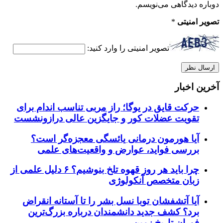
دوباره دیدگاهی می‌نویسم.
تصویر امنیتی
*
تصویر امنیتی را وارد کنید:
آخرین اخبار
حرکت قایق در یوگا؛ راز مربی تناسب اندام برای
تقویت عضلات کور و جایگزین عالی درازونشست
آیا هورمون درمانی یائسگی معجزه‌گر است؟
بررسی فواید، عوارض و واقعیت‌های علمی
چرا باید هر روز قهوه تلخ بنوشیم؟ ۶ دلیل علمی از
زبان متخصص آنکولوژی
آیا آتشفشان توبا نسل بشر را تا آستانه انقراض
برد؟ کشف جدید دانشمندان درباره بزرگ‌ترین
فوران تاریخ زمین