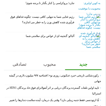
ندارد؛ بروکراسی را کنار بگذار تا برنده شوی!
رژیم غذایی شما به تنهایی کافی نیست: چگونه غذاهای فوق
فرآوری شده کاهش وزن را به خطر می اندازند؟
آلبالو: گنجینه ای از خواص برای سلامتی شما
جدید
محبوب
تصادفی
رکوردشکنی تاریخی «مرد عنکبوتی: روزی نو»؛ افتتاحیه ۹۲۷ میلیون دلاری در گیشه
جهانی
تایید اولین تلفات گسترده پرندگان دریایی بر اثر آنفولانزای فوق حاد پرندگان H5N1 در
استرالیا
آیا ارتودنسی فقط جنبه زیبایی دارد؟ وقتی یک درمان، آینده سلامت دندان‌ها را تغییر
می‌دهد