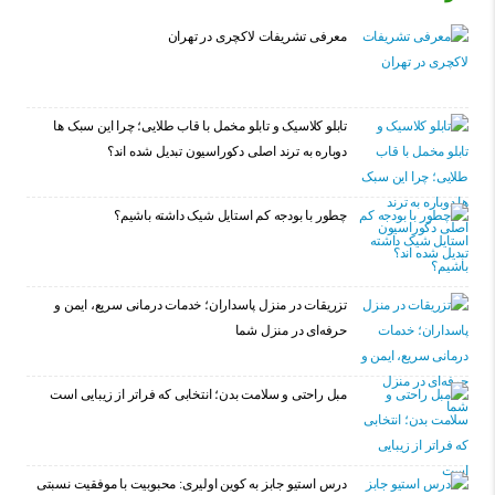
معرفی تشریفات لاکچری در تهران
تابلو کلاسیک و تابلو مخمل با قاب طلایی؛ چرا این سبک ها
دوباره به ترند اصلی دکوراسیون تبدیل شده اند؟
چطور با بودجه کم استایل شیک داشته باشیم؟
تزریقات در منزل پاسداران؛ خدمات درمانی سریع، ایمن و
حرفه‌ای در منزل شما
مبل راحتی و سلامت بدن؛ انتخابی که فراتر از زیبایی است
درس استیو جابز به کوین اولیری: محبوبیت با موفقیت نسبتی