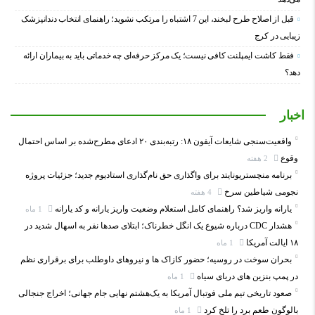
قبل از اصلاح طرح لبخند، این 7 اشتباه را مرتکب نشوید؛ راهنمای انتخاب دندانپزشک
زیبایی در کرج
فقط کاشت ایمپلنت کافی نیست؛ یک مرکز حرفه‌ای چه خدماتی باید به بیماران ارائه
دهد؟
اخبار
واقعیت‌سنجی شایعات آیفون ۱۸: رتبه‌بندی ۲۰ ادعای مطرح‌شده بر اساس احتمال
وقوع
2 هفته
برنامه منچستریونایتد برای واگذاری حق نام‌گذاری استادیوم جدید؛ جزئیات پروژه
نجومی شیاطین سرخ
4 هفته
یارانه واریز شد؟ راهنمای کامل استعلام وضعیت واریز یارانه و کد یارانه
1 ماه
هشدار CDC درباره شیوع یک انگل خطرناک؛ ابتلای صدها نفر به اسهال شدید در
۱۸ ایالت آمریکا
1 ماه
بحران سوخت در روسیه؛ حضور کازاک‌ ها و نیروهای داوطلب برای برقراری نظم
در پمپ بنزین‌ های دریای سیاه
1 ماه
صعود تاریخی تیم ملی فوتبال آمریکا به یک‌هشتم نهایی جام جهانی؛ اخراج جنجالی
بالوگون طعم برد را تلخ کرد
1 ماه