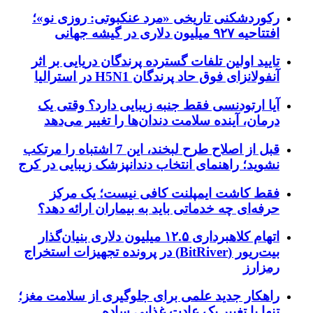
رکوردشکنی تاریخی «مرد عنکبوتی: روزی نو»؛
افتتاحیه ۹۲۷ میلیون دلاری در گیشه جهانی
تایید اولین تلفات گسترده پرندگان دریایی بر اثر
آنفولانزای فوق حاد پرندگان H5N1 در استرالیا
آیا ارتودنسی فقط جنبه زیبایی دارد؟ وقتی یک
درمان، آینده سلامت دندان‌ها را تغییر می‌دهد
قبل از اصلاح طرح لبخند، این 7 اشتباه را مرتکب
نشوید؛ راهنمای انتخاب دندانپزشک زیبایی در کرج
فقط کاشت ایمپلنت کافی نیست؛ یک مرکز
حرفه‌ای چه خدماتی باید به بیماران ارائه دهد؟
اتهام کلاهبرداری ۱۲.۵ میلیون دلاری بنیان‌گذار
بیت‌ریور (BitRiver) در پرونده تجهیزات استخراج
رمزارز
راهکار جدید علمی برای جلوگیری از سلامت مغز؛
تنها با تغییر یک عادت غذایی ساده