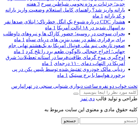
جدید؛ جزئیات پروژه نجومی شیاطین سرخ
3 هفته
یارانه واریز شد؟ راهنمای کامل استعلام وضعیت واریز یارانه
و کد یارانه
1 ماه
هشدار CDC درباره شیوع یک انگل خطرناک؛ ابتلای صدها نفر
به اسهال شدید در ۱۸ ایالت آمریکا
1 ماه
بحران سوخت در روسیه؛ حضور کازاک‌ ها و نیروهای داوطلب
برای برقراری نظم در پمپ بنزین‌ های دریای سیاه
1 ماه
صعود تاریخی تیم ملی فوتبال آمریکا به یک‌هشتم نهایی جام
جهانی؛ اخراج جنجالی بالوگون طعم برد را تلخ کرد
1 ماه
اوج‌گیری موج گرمای طاقت‌فرسا در آستانه تعطیلات؛ شرق
آمریکا در التهاب دمای ۱۱۰ درجه‌ای
1 ماه
ردیابی مالک خودروی تفتیش‌شده توسط پلیس پکن در پی
برخورد هواپیما با برج سیتیک
1 ماه
تخت خواب دو نفره
ساعت دیواری
شنوایی سنجی در تهرانپارس
طراحی و تولید قالب
دی تمز
کلیه حقوق مادی و معنوی این سایت مربوط به
جستجو