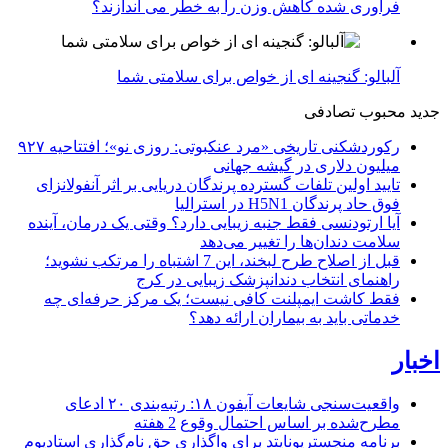
فرآوری شده کاهش وزن را به خطر می اندازند؟
آلبالو: گنجینه ای از خواص برای سلامتی شما
جدید
محبوب
تصادفی
رکوردشکنی تاریخی «مرد عنکبوتی: روزی نو»؛ افتتاحیه ۹۲۷
میلیون دلاری در گیشه جهانی
تایید اولین تلفات گسترده پرندگان دریایی بر اثر آنفولانزای
فوق حاد پرندگان H5N1 در استرالیا
آیا ارتودنسی فقط جنبه زیبایی دارد؟ وقتی یک درمان، آینده
سلامت دندان‌ها را تغییر می‌دهد
قبل از اصلاح طرح لبخند، این 7 اشتباه را مرتکب نشوید؛
راهنمای انتخاب دندانپزشک زیبایی در کرج
فقط کاشت ایمپلنت کافی نیست؛ یک مرکز حرفه‌ای چه
خدماتی باید به بیماران ارائه دهد؟
اخبار
واقعیت‌سنجی شایعات آیفون ۱۸: رتبه‌بندی ۲۰ ادعای
مطرح‌شده بر اساس احتمال وقوع
2 هفته
برنامه منچستریونایتد برای واگذاری حق نام‌گذاری استادیوم