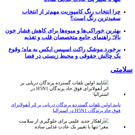
چرا انتخاب رنگ کامپوزیت مهم‌تر از انتخاب
سفیدترین رنگ است؟
بهترین خوراکی‌ها و میوه‌ها برای کاهش فشار خون
بالا؛ راهنمای جامع متخصصان قلب و تغذیه
برخورد موشک راکت اسپیس ایکس به ماه؛ وقوع
یک چالش حقوقی و محیط زیستی در فضا
سلامتی
تایید اولین تلفات گسترده پرندگان دریایی بر اثر آنفولانزای
فوق حاد پرندگان H5N1 در استرالیا