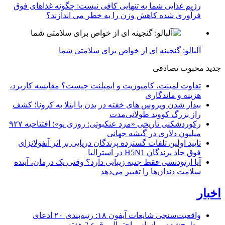
رژیم غذایی شما به تنهایی کافی نیست: چگونه غذاهای فوق
فرآوری شده کاهش وزن را به خطر می اندازند؟
آلبالو: گنجینه ای از خواص برای سلامتی شما
جدید
محبوب
تصادفی
تفاوت لمینت، کامپوزیت و ایمپلنت چیست؟ مقایسه کاربرد،
هزینه و ماندگاری
بیدار شدن ویروس‌ های خفته در بدن با ابتلا به کرونا؛ کشف
راز بزرگ کووید طولانی‌مدت
رکوردشکنی تاریخی «مرد عنکبوتی: روزی نو»؛ افتتاحیه ۹۲۷
میلیون دلاری در گیشه جهانی
تایید اولین تلفات گسترده پرندگان دریایی بر اثر آنفولانزای
فوق حاد پرندگان H5N1 در استرالیا
آیا ارتودنسی فقط جنبه زیبایی دارد؟ وقتی یک درمان، آینده
سلامت دندان‌ها را تغییر می‌دهد
اخبار
واقعیت‌سنجی شایعات آیفون ۱۸: رتبه‌بندی ۲۰ ادعای
مطرح‌شده بر اساس احتمال وقوع
2 هفته