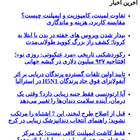
آخرین اخبار
تفاوت لمینت، کامپوزیت و ایمپلنت چیست؟
مقایسه کاربرد، هزینه و ماندگاری
بیدار شدن ویروس‌ های خفته در بدن با ابتلا به
کرونا؛ کشف راز بزرگ کووید طولانی‌مدت
رکوردشکنی تاریخی «مرد عنکبوتی: روزی نو»؛
افتتاحیه ۹۲۷ میلیون دلاری در گیشه جهانی
تایید اولین تلفات گسترده پرندگان دریایی بر اثر
آنفولانزای فوق حاد پرندگان H5N1 در استرالیا
آیا ارتودنسی فقط جنبه زیبایی دارد؟ وقتی یک
درمان، آینده سلامت دندان‌ها را تغییر می‌دهد
قبل از اصلاح طرح لبخند، این 7 اشتباه را مرتکب
نشوید؛ راهنمای انتخاب دندانپزشک زیبایی در کرج
فقط کاشت ایمپلنت کافی نیست؛ یک مرکز
حرفه‌ای چه خدماتی باید به بیماران ارائه دهد؟