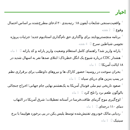
اخبار
واقعیت‌سنجی شایعات آیفون ۱۸: رتبه‌بندی ۲۰ ادعای مطرح‌شده بر اساس احتمال
وقوع
2 هفته
برنامه منچستریونایتد برای واگذاری حق نام‌گذاری استادیوم جدید؛ جزئیات پروژه
نجومی شیاطین سرخ
4 هفته
یارانه واریز شد؟ راهنمای کامل استعلام وضعیت واریز یارانه و کد یارانه
1 ماه
هشدار CDC درباره شیوع یک انگل خطرناک؛ ابتلای صدها نفر به اسهال شدید در
۱۸ ایالت آمریکا
1 ماه
بحران سوخت در روسیه؛ حضور کازاک‌ ها و نیروهای داوطلب برای برقراری نظم
در پمپ بنزین‌ های دریای سیاه
1 ماه
صعود تاریخی تیم ملی فوتبال آمریکا به یک‌هشتم نهایی جام جهانی؛ اخراج جنجالی
بالوگون طعم برد را تلخ کرد
1 ماه
اوج‌گیری موج گرمای طاقت‌فرسا در آستانه تعطیلات؛ شرق آمریکا در التهاب
دمای ۱۱۰ درجه‌ای
1 ماه
ردیابی مالک خودروی تفتیش‌شده توسط پلیس پکن در پی برخورد هواپیما با برج
سیتیک
1 ماه