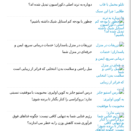
دوباره به ترند اصلی دکوراسیون تبدیل شده اند؟
چطور با بودجه کم استایل شیک داشته باشیم؟
تزریقات در منزل پاسداران؛ خدمات درمانی سریع، ایمن و
حرفه‌ای در منزل شما
مبل راحتی و سلامت بدن؛ انتخابی که فراتر از زیبایی است
درس استیو جابز به کوین اولیری: محبوبیت با موفقیت نسبتی
ندارد؛ بروکراسی را کنار بگذار تا برنده شوی!
رژیم غذایی شما به تنهایی کافی نیست: چگونه غذاهای فوق
فرآوری شده کاهش وزن را به خطر می اندازند؟