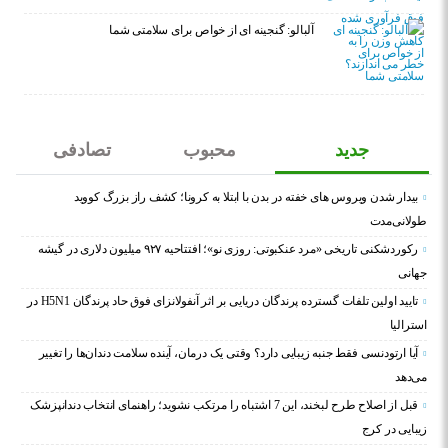
آلبالو: گنجینه ای از خواص برای سلامتی شما
جدید
محبوب
تصادفی
بیدار شدن ویروس‌ های خفته در بدن با ابتلا به کرونا؛ کشف راز بزرگ کووید
طولانی‌مدت
رکوردشکنی تاریخی «مرد عنکبوتی: روزی نو»؛ افتتاحیه ۹۲۷ میلیون دلاری در گیشه
جهانی
تایید اولین تلفات گسترده پرندگان دریایی بر اثر آنفولانزای فوق حاد پرندگان H5N1 در
استرالیا
آیا ارتودنسی فقط جنبه زیبایی دارد؟ وقتی یک درمان، آینده سلامت دندان‌ها را تغییر
می‌دهد
قبل از اصلاح طرح لبخند، این 7 اشتباه را مرتکب نشوید؛ راهنمای انتخاب دندانپزشک
زیبایی در کرج