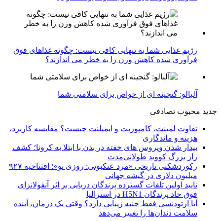
رژیم غذایی شما به تنهایی کافی نیست: چگونه غذاهای فوق
فرآوری شده کاهش وزن را به خطر می اندازند؟
آلبالو: گنجینه ای از خواص برای سلامتی شما
جدید
محبوب
تصادفی
تفاوت لمینت، کامپوزیت و ایمپلنت چیست؟ مقایسه کاربرد،
هزینه و ماندگاری
بیدار شدن ویروس‌ های خفته در بدن با ابتلا به کرونا؛ کشف
راز بزرگ کووید طولانی‌مدت
رکوردشکنی تاریخی «مرد عنکبوتی: روزی نو»؛ افتتاحیه ۹۲۷
میلیون دلاری در گیشه جهانی
تایید اولین تلفات گسترده پرندگان دریایی بر اثر آنفولانزای
فوق حاد پرندگان H5N1 در استرالیا
آیا ارتودنسی فقط جنبه زیبایی دارد؟ وقتی یک درمان، آینده
سلامت دندان‌ها را تغییر می‌دهد