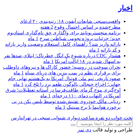
اخبار
واقعیت‌سنجی شایعات آیفون ۱۸: رتبه‌بندی ۲۰ ادعای
مطرح‌شده بر اساس احتمال وقوع
2 هفته
برنامه منچستریونایتد برای واگذاری حق نام‌گذاری استادیوم
جدید؛ جزئیات پروژه نجومی شیاطین سرخ
1 ماه
یارانه واریز شد؟ راهنمای کامل استعلام وضعیت واریز یارانه
و کد یارانه
1 ماه
هشدار CDC درباره شیوع یک انگل خطرناک؛ ابتلای صدها نفر
به اسهال شدید در ۱۸ ایالت آمریکا
1 ماه
بحران سوخت در روسیه؛ حضور کازاک‌ ها و نیروهای داوطلب
برای برقراری نظم در پمپ بنزین‌ های دریای سیاه
1 ماه
صعود تاریخی تیم ملی فوتبال آمریکا به یک‌هشتم نهایی جام
جهانی؛ اخراج جنجالی بالوگون طعم برد را تلخ کرد
1 ماه
اوج‌گیری موج گرمای طاقت‌فرسا در آستانه تعطیلات؛ شرق
آمریکا در التهاب دمای ۱۱۰ درجه‌ای
1 ماه
ردیابی مالک خودروی تفتیش‌شده توسط پلیس پکن در پی
برخورد هواپیما با برج سیتیک
1 ماه
تخت خواب دو نفره
ساعت دیواری
شنوایی سنجی در تهرانپارس
طراحی و تولید قالب
دی تمز