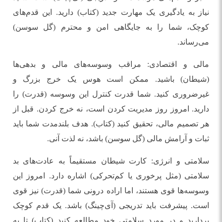
نیاز به یادگیری یک مهارت جدید (کتاب) دارید. این قدم‌های
کوچک، شما را به جایگاهی امن و محترم (گل سوسن)
می‌رساند.
مالی و اقتصادی: مراقب وسوسه‌های مالی و بدهی‌ها
(شیطان) باشید. ممکن است هوس یک خرج بزرگ و
غیرضروری کنید. شما قدرت کنترل این وسوسه (قدرت) را
دارید. امروز روز مدیریت کردن است، نه خرج کردن. قبل از
هر تصمیم مالی، تحقیق کنید (کتاب). هدف بلندمدت شما باید
ثبات و آرامش مالی (گل سوسن) باشد، نه لذت آنی.
سلامتی و انرژی: کارت شیطان مستقیماً به عادت‌های بد
سلامتی (مثل پرخوری یا کم‌تحرکی) اشاره دارد. امروز این
وسوسه‌ها قوی هستند، اما اراده درونی شما (قدرت) نیز قوی
است. پیشرفت باید تدریجی (آی‌چینگ) باشد. یک قدم کوچک
بردارید و در مورد سلامتی خود مطالعه کنید (کتاب) تا به