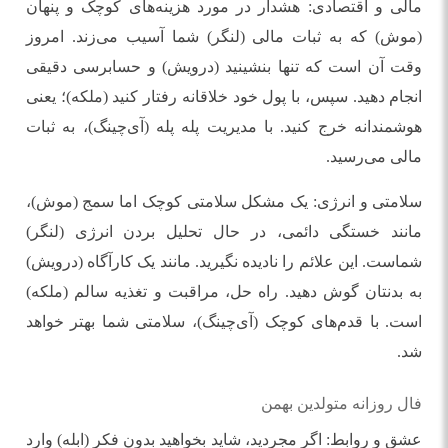
مالی و اقتصادی: هشدار در مورد هزینه‌های کوچک و پنهان
(موش) که به ثبات مالی (لنگر) شما آسیب می‌زند. امروز
وقت آن است که تنها بنشینید (درویش) و حسابرسی دقیقی
انجام دهید. سپس، با پول خود خلاقانه رفتار کنید (ملکه)؛ یعنی
هوشمندانه خرج کنید. با مدیریت پله پله (آی‌چینگ)، به ثبات
مالی می‌رسید.
سلامتی و انرژی: یک مشکل سلامتی کوچک اما سمج (موش)،
مانند خستگی دائمی، در حال تحلیل بردن انرژی (لنگر)
شماست. این علائم را نادیده نگیرید. مانند یک کارآگاه (درویش)
به بدنتان گوش دهید. راه حل، مراقبت و تغذیه سالم (ملکه)
است. با قدم‌های کوچک (آی‌چینگ)، سلامتی شما بهتر خواهد
شد.
فال روزانه متولدین بهمن
عشق و روابط: اگر مجردید، شاید بخواهید بدون فکر (ابله) وارد