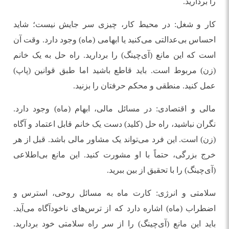
را بردارید.
کار و شغل: در محیط کار، چیزی سر جایش نیست؛ شاید
احساس بی‌عدالتی می‌کنید یا ابهامی (ماه) وجود دارد. وقت آن
است که این مانع (آی‌چینگ) را بردارید. راه حل به یک خانم
(زن) مربوط است. باید قاطع باشید اما طبق قوانین (پاپ)
عمل کنید. منطقی و محکم حرفتان را بزنید.
مالی و اقتصادی: در مسائل مالی، ابهام (ماه) وجود دارد.
نگران نباشید، راه حل (کلید) دست یک خانم قابل اعتماد و آگاه
(زن) است. این فرد می‌تواند یک مشاور مالی باشد. قبل از هر
خرج بزرگی، حتماً با او مشورت کنید. این مانع بی‌اطلاعی
(آی‌چینگ) را با تحقیق از بین ببرید.
سلامتی و انرژی: کارت ماه به مسائل روحی، استرس و
اضطراب (ماه) اشاره دارد که از ترس‌های ناخودآگاه می‌آید.
باید این مانع (آی‌چینگ) را از سر راه سلامتی خود بردارید.