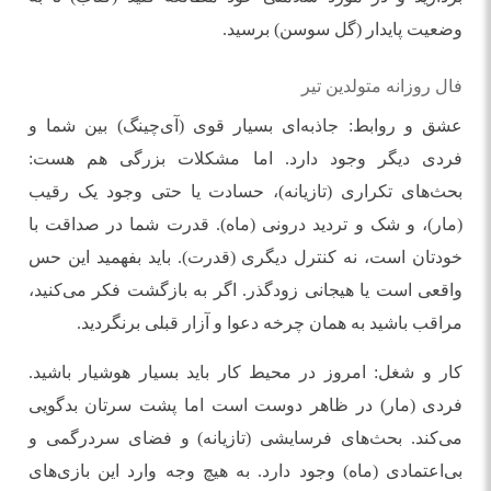
وضعیت پایدار (گل سوسن) برسید.
فال روزانه متولدین تیر
عشق و روابط: جاذبه‌ای بسیار قوی (آی‌چینگ) بین شما و
فردی دیگر وجود دارد. اما مشکلات بزرگی هم هست:
بحث‌های تکراری (تازیانه)، حسادت یا حتی وجود یک رقیب
(مار)، و شک و تردید درونی (ماه). قدرت شما در صداقت با
خودتان است، نه کنترل دیگری (قدرت). باید بفهمید این حس
واقعی است یا هیجانی زودگذر. اگر به بازگشت فکر می‌کنید،
مراقب باشید به همان چرخه دعوا و آزار قبلی برنگردید.
کار و شغل: امروز در محیط کار باید بسیار هوشیار باشید.
فردی (مار) در ظاهر دوست است اما پشت سرتان بدگویی
می‌کند. بحث‌های فرسایشی (تازیانه) و فضای سردرگمی و
بی‌اعتمادی (ماه) وجود دارد. به هیچ وجه وارد این بازی‌های