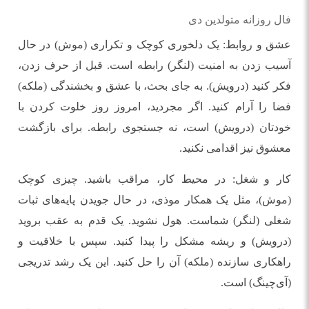
فال روزانه متولدین دی
عشق و روابط: یک دلخوری کوچک و تکراری (موش) در حال
آسیب زدن به امنیت (لنگر) رابطه است. قبل از حرف زدن،
فکر کنید (درویش). به جای بحث، با عشق و بخشندگی (ملکه)
فضا را آرام کنید. اگر مجردید، امروز روز خلوت کردن با
خودتان (درویش) است، نه جستجوی رابطه. برای بازگشت
معشوق نیز اقدامی نکنید.
کار و شغل: در محیط کار، مراقب باشید. چیزی کوچک
(موش)، مثل یک همکار موذی، در حال جویدن پایه‌های ثبات
شغلی (لنگر) شماست. هول نشوید. یک قدم به عقب بروید
(درویش) و ریشه مشکل را پیدا کنید. سپس با خلاقیت و
راهکاری سازنده (ملکه) آن را حل کنید. این یک رشد تدریجی
(آی‌چینگ) است.