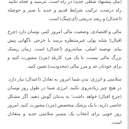
(مثل پیشنهاد شغلی جدید) در راه است. نترسید و عجله نکنید.
راه درست، ترکیب شرایط قدیم و جدید با صبر و حوصله
(اعتدال) و رشد تدریجی (آی‌چینگ) است.
مالی و اقتصادی: وضعیت مالی امروز کمی نوسان دارد (چرخ
اقبال)؛ شاید پولی غیرمنتظره برسد یا خرجی ناگهانی پیش
بیاید. توصیه اصلی، میانه‌روی (اعتدال) است. زمان ریسک
بزرگ مالی نیست. با یک مرد کاربلد (مرد) مشورت کنید و
برای خودتان حد و مرز مالی (محدودیت) تعیین کنید.
سلامتی و انرژی: بدن شما امروز به تعادل (اعتدال) نیاز دارد.
در هیچ چیز زیاده‌روی نکنید. انرژی شما در طول روز نوسان
(چرخ اقبال) خواهد داشت؛ به بدنتان گوش دهید. اگر مشکل
خاصی دارید، با یک پزشک متخصص (مرد) مشورت کنید. امروز
روز خوبی برای انتخاب یک مسیر سلامتی جدید و متعادل
است.