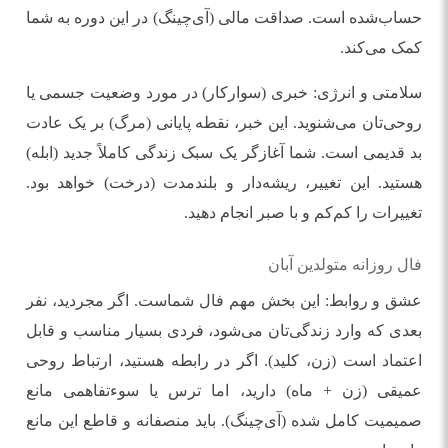
حساب‌شده است. صداقت مالی (آی‌چینگ) در این دوره به شما
کمک می‌کند.
سلامتی و انرژی: خبری (سوارکار) در مورد وضعیت جسمی یا
روحی‌تان می‌شنوید. این خبر، نقطه پایانی (مرگ) بر یک عادت
بد قدیمی است. شما آغازگر یک سبک زندگی کاملاً جدید (ابله)
هستید. این تغییر، ریشه‌دار و بلندمدت (درخت) خواهد بود.
تغییرات را کم‌کم و با صبر انجام دهید.
فال روزانه متولدین آبان
عشق و روابط: این بخش مهم فال شماست. اگر مجردید، نفر
بعدی که وارد زندگی‌تان می‌شود، فردی بسیار مناسب و قابل
اعتماد است (زن، کلید). اگر در رابطه هستید، ارتباط روحی
عمیقی (زن + ماه) دارید، اما ترس یا سوءتفاهمی مانع
صمیمیت کامل شده (آی‌چینگ). باید منصفانه و قاطع این مانع