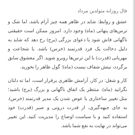
فال روزانه متولدین مرداد
عشق و روابط: شاید در ظاهر همه چیز آرام باشد، اما شک و
ترس‌های پنهانی (ماه) وجود دارد. امروز ممکن است حقیقتی
ناگهانی فاش شود یا دعوای بزرگی (برج) رخ دهد که شاید به
دلیل دخالت یک فرد قدرتمند (خرس) باشد. با شجاعت و
مهربانی (قدرت) با این ترس‌ها روبرو شوید. اگر معشوق سابق
برگردد، نیتش شفاف نیست (ماه)؛ گول ظاهر را نخورید.
کار و شغل: در کار، آرامش ظاهری برقرار است، اما ته دلتان
نگرانید (ماه). منتظر یک اتفاق ناگهانی و بزرگ (برج) باشید؛
مثل تغییر ساختاری یا عوض شدن یک مدیر قدرتمند (خرس).
به جای جبهه‌گیری، از قدرت درونی و صبر (قدرت) خود
استفاده کنید و با سیاست اوضاع را مدیریت کنید. این تغییر
می‌تواند در نهایت به نفع شما باشد.