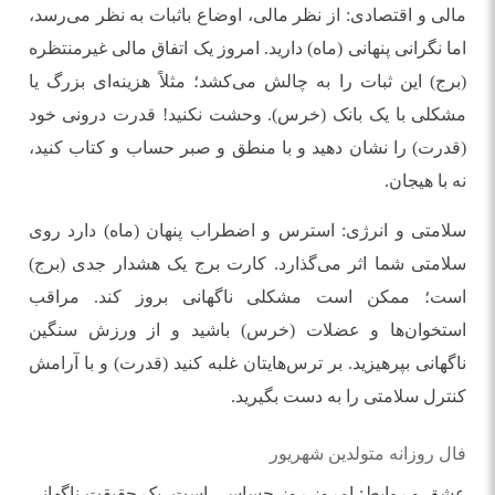
مالی و اقتصادی: از نظر مالی، اوضاع باثبات به نظر می‌رسد،
اما نگرانی پنهانی (ماه) دارید. امروز یک اتفاق مالی غیرمنتظره
(برج) این ثبات را به چالش می‌کشد؛ مثلاً هزینه‌ای بزرگ یا
مشکلی با یک بانک (خرس). وحشت نکنید! قدرت درونی خود
(قدرت) را نشان دهید و با منطق و صبر حساب و کتاب کنید،
نه با هیجان.
سلامتی و انرژی: استرس و اضطراب پنهان (ماه) دارد روی
سلامتی شما اثر می‌گذارد. کارت برج یک هشدار جدی (برج)
است؛ ممکن است مشکلی ناگهانی بروز کند. مراقب
استخوان‌ها و عضلات (خرس) باشید و از ورزش سنگین
ناگهانی بپرهیزید. بر ترس‌هایتان غلبه کنید (قدرت) و با آرامش
کنترل سلامتی را به دست بگیرید.
فال روزانه متولدین شهریور
عشق و روابط: امروز روز حساسی است. یک حقیقت ناگهانی