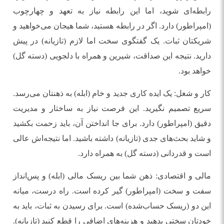
رابطه‌ای شوید، اما این رابطه نیاز به تعهد و چهارچوب
(امپراطور) دارد. اگر در رابطه هستید، شما هیجان می‌خواهید و
شریکتان ثبات. یک گفتگوی سخت اما لازم (تازیانه) در پیش
دارید. نتیجه این صداقت، شیرین و همراه با دلجویی (دسته گل)
خواهد بود.
کار و شغل: یک ایده کاری جدید و خام (ابله) به ذهنتان می‌رسد.
سریع تصمیم نگیرید. این فرصت نیاز به ساختار و مدیریت
دقیق (امپراطور) دارد. برای جا انداختن آن، باید زحمت بکشید
و شاید بحث‌های جدی (تازیانه) داشته باشید. اما نتیجه‌اش عالی
است و قدردانی (دسته گل) به همراه دارد.
مالی و اقتصادی: ذهن شما بین ریسک مالی (ابله) و پس‌انداز
سفت و سخت (امپراطور) گیر کرده است. راه درست، میانه
این دو (ریسک حساب‌شده) است. برای رسیدن به ثبات، باید به
خودتان سختی بدهید و هزینه‌های اضافی را قطع کنید (تازیانه).