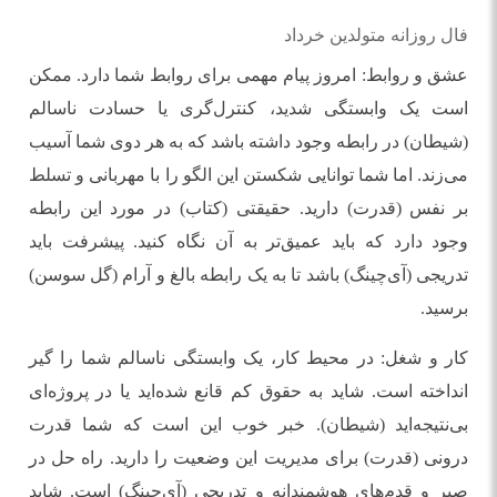
فال روزانه متولدین خرداد
عشق و روابط: امروز پیام مهمی برای روابط شما دارد. ممکن
است یک وابستگی شدید، کنترل‌گری یا حسادت ناسالم
(شیطان) در رابطه وجود داشته باشد که به هر دوی شما آسیب
می‌زند. اما شما توانایی شکستن این الگو را با مهربانی و تسلط
بر نفس (قدرت) دارید. حقیقتی (کتاب) در مورد این رابطه
وجود دارد که باید عمیق‌تر به آن نگاه کنید. پیشرفت باید
تدریجی (آی‌چینگ) باشد تا به یک رابطه بالغ و آرام (گل سوسن)
برسید.
کار و شغل: در محیط کار، یک وابستگی ناسالم شما را گیر
انداخته است. شاید به حقوق کم قانع شده‌اید یا در پروژه‌ای
بی‌نتیجه‌اید (شیطان). خبر خوب این است که شما قدرت
درونی (قدرت) برای مدیریت این وضعیت را دارید. راه حل در
صبر و قدم‌های هوشمندانه و تدریجی (آی‌چینگ) است. شاید