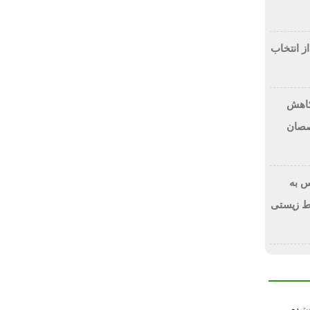
از انتخاب
 کاهش
صصان
 به
ط زیستی
سترده