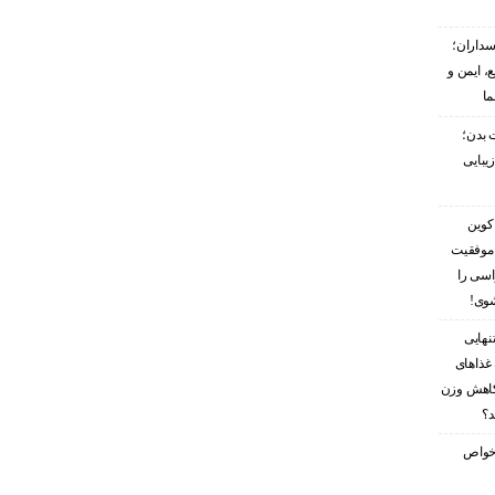
سداران؛
، ایمن و
ما
 بدن؛
زیبایی
کوین
 موفقیت
اسی را
شوی!
نهایی
غذاهای
کاهش وزن
د؟
ز خواص