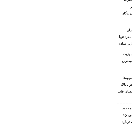
ر
پرندگان
رای
غز؛ تنها
ایی ساده
پوزیت
یدترین
یوه‌ها
ن بالا؛
صصان قلب
محدود
وردن؛
درباره