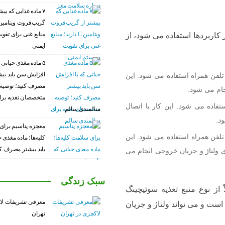
۷ ماده غذایی که بیش
منابع غنی برای تق
 کاربردها استفاده می شود، از
ایمنی
۵ ماده مغذی حیاتی ک
افزایش سن باید بی
 تلفن همراه استفاده می شود. این
مصرف کنید؛ توصیه
جام می شود.
متخصصان تغذیه برا
تفاده می شود. این کار با اتصال
سالمندی سالم
د.
معجزه پتاسیم برای
لفن همراه استفاده می شود. این
کلیه‌ها؛ ماده مغذی 
باید بیشتر مصرف کن
یری ولتاژ و جریان خروجی انجام می
سبک زندگی
 از نوع منبع تغذیه سوئیچینگ
معرفی تشریفات لا
 است و می تواند ولتاژ و جریان
تهران