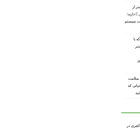
تر از
گریپ‌فروت ویتامین C دارند؛
ویت سیستم
ه با
شتر
ی
 سلامت
حیاتی که
ید
کچری در