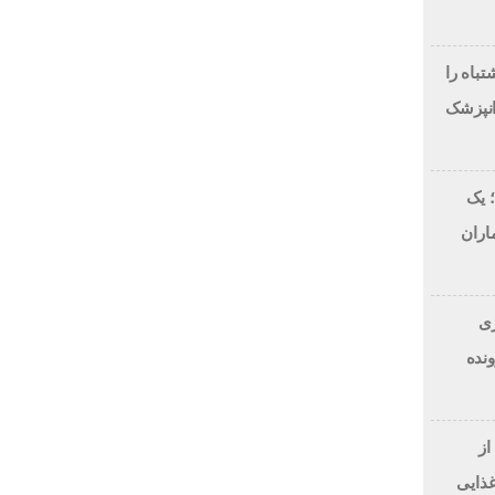
لاح طرح لبخند، این 7 اشتباه را
انپزشک
 یک
اران
 دلاری
BitRi) در پرونده
از
غذایی