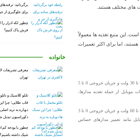
برگردانید: ترفندهای
مت های مختلف هستند.
برای جلوگیری از ج
چطور لکه ادرار را ا
فرش پاک کنیم؟
است. این منبع تغذیه ها معمولاً
ستند، اما برای اکثر تعمیرات
خانواده
معرفی تشریفات لا
تهران
این منبع تغذیه دارای ولتاژ خروجی 0 تا 30 ولت و جریان خروجی 0 تا 5
 موبایل از جمله تغذیه مدارها،
تابلو کلاسیک و تابلو
قاب طلایی؛ چرا این
دوباره به ترند اصلی
این منبع تغذیه دارای ولتاژ خروجی 0 تا 60 ولت و جریان خروجی 0 تا 3
دکوراسیون تبدیل شد
بایل مانند تعمیر مدارهای حساس
چطور با بودجه کم ا
شیک داشته باشیم؟