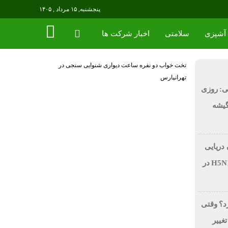
پنجشنبه, ۱۵ مرداد , ۱۴۰۵
آشپزی
سلامتی
اخبار شرکت ها
تخت خواب دو نفره
ساعت دیواری
شنوایی سنجی در
تهرانپارس
ی: روزی
 در گیشه
 دریایی
بر اثر آنفولانزای فوق حاد پرندگان H5N1 در
رد؟ وقتی
تغییر