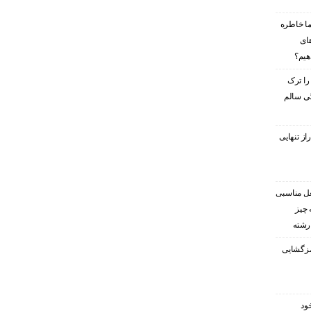
ا خاطره
های
هیم؟
را ترک
گی سالم
ز تنهایی
غل مناسبی
 چیز
 رشته
رمزگشایی
ود