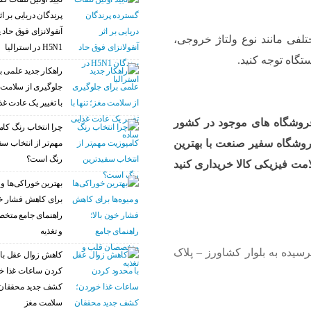
پرندگان دریایی بر اث
آنفولانزای فوق حاد 
لفی مانند نوع ولتاژ خروجی،
H5N1 در استرالیا
تگاه توجه کنید.
راهکار جدید علمی ب
جلوگیری از سلامت م
با تغییر یک عادت غذ
فروشگاه های موجود در کشور
چرا انتخاب رنگ کام
 فروشگاه سفیر صنعت با بهترین
مهم‌تر از انتخاب سف
رنگ است؟
ت فیزیکی کالا خریداری کنید
بهترین خوراکی‌ها و م
برای کاهش فشار خو
راهنمای جامع متخ
و تغذیه
سیده به بلوار کشاورز – پلاک
کاهش زوال عقل با 
کردن ساعات غذا خ
کشف جدید محققان 
سلامت مغز