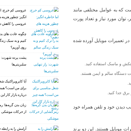
ست که به عوامل مختلفی مانند
عروسی کم خرج، ام
انگیز: چطور هزینه 
 توان مورد نیاز و تعداد پورت
عروسی را کاهش د
چگونه عادت‌ های بد 
ه در تعمیرات موبایل آورده شده
کنیم و به سبک زند
روی آوریم؟
پشت پرده شهرت: را
کش و ماسک استفاده کنید.
سلبریتی‌ها
ت دستگاه سالم و ایمن هستند.
آیا کایروپراکتیک ش
.
برای من است؟ همه
برق جدا کنید.
درباره بازار کار این
زبان بدن گربه‌ها: 
سیب دیدن خود و تلفن همراه خود
از حرکات موشکی
ت موبایل هستند. این دو برند
آرامش را به رابطه خ