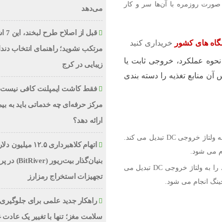
 صورت روزمره با آن‌ها سر و کار
می‌دهد
قبل از اص
گاه های کشور
خریداری کنید
مرتکب نشوید؛ راهنمای انتخاب دند
نحوه عملکرد، خروجی ثابت یا
زیبایی در کرج
آن منابع تغذیه را دسته بندی
فقط کاشت ایمپلنت کافی نیست؛
مرکز حرفه‌ای چه خدماتی باید به بیم
ارائه دهد؟
منبع تغذیه خطی: این نوع منبع تغذیه ولتاژ ورودی AC را به ولتاژ خروجی DC تبدیل می کند.
اتهام کلاهبرداری ۱۲.۵ میلیون
ام می شود.
بنیان‌گذار بیت‌ریور (ver
منبع تغذیه سوئیچینگ: این نوع منبع تغذیه ولتاژ ورودی AC را به ولتاژ خروجی DC تبدیل می
تجهیزات استخراج رمزارز
چینگ انجام می شود.
راهکار جدید علمی برای جلوگیری 
سلامت مغز؛ تنها با تغییر یک عادت 