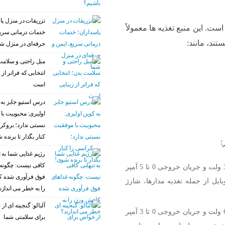
تزریقات در منزل پا
است. این منبع تغذیه ها معمولاً
خدمات درمانی سریع
ند، مانند:
حرفه‌ای در منزل ش
مبل راحتی و سلامت
انتخابی که فراتر از 
است
درس استیو جابز به 
اولیری: محبوبیت با
نسبتی ندارد؛ بروکر
کنار بگذار تا برنده 
:
رژیم غذایی شما به ت
کافی نیست: چگونه 
این منبع تغذیه دارای ولتاژ خروجی 0 تا 30 ولت و جریان خروجی 0 تا 5 آمپر
فوق فرآوری شده 
یل از جمله تغذیه مدارها، شارژ
را به خطر می اندازن
آلبالو: گنجینه ای ا
این منبع تغذیه دارای ولتاژ خروجی 0 تا 60 ولت و جریان خروجی 0 تا 3 آمپر
برای سلامتی شما