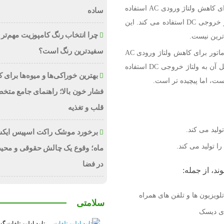
منبع تغذیه خطی: این نوع منبع تغذیه از ترانسفورماتور برای کاهش ولتاژ ورودی AC استفاده
ساده
می کند و سپس از یک مدار خطی برای تبدیل آن به ولتاژ خروجی DC استفاده می کند. این
چرا انتخاب رنگ کامپوزیت مهم‌تر 
دترین نیست.
سفیدترین رنگ است؟
منبع تغذیه سوئیچینگ: این نوع منبع تغذیه از یک ترانسفورماتور برای کاهش ولتاژ ورودی AC
استفاده می کند و سپس از یک مدار سوئیچینگ برای تبدیل آن به ولتاژ خروجی DC استفاده
بهترین خوراکی‌ها و میوه‌ها برای
است، اما پیچیده تر است.
فشار خون بالا؛ راهنمای جامع متخ
قلب و تغذیه
تولید می کند.
برخورد موشک راکت اسپیس ایکس
را تولید می کند.
ماه؛ وقوع یک چالش حقوقی و محی
در فضا
د، از جمله:
تلویزیون ها و تلفن های همراه
سلامتی
ای دیسک
تایید اولین تلفات گ