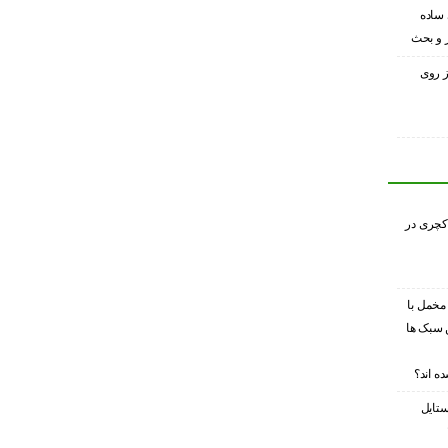
 ساده
ر و بحث
ز روی
کچری در
 مخمل با
 سبک ها
ه اند؟
ستایل