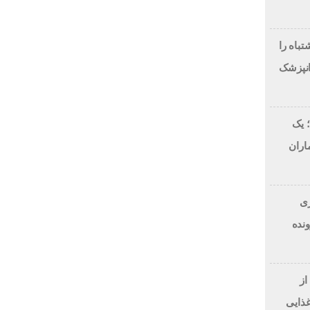
لاح طرح لبخند، این 7 اشتباه را
انپزشک
 یک
اران
 دلاری
BitRi) در پرونده
از
غذایی