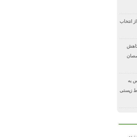
از انتخاب
 کاهش
صصان
 به
ط زیستی
سترده