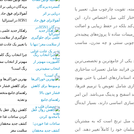
پرندگان دریایی بر اث
ه، تقویت چارچوب مبل، تعمیر یا
آنفولانزای فوق حاد 
ار کلی مبل اختصاص دارد. این
H5N1 در استرالیا
کند بلکه در حفظ زیبایی و اصالت
راهکار جدید علمی ب
میمات ساده تا پروژه‌های پیچیده‌تر
جلوگیری از سلامت م
ر چوبی سنتی و چه مدرن، مناسب
با تغییر یک عادت غذ
چرا انتخاب رنگ کام
 یکی از جامع‌ترین و تخصصی‌ترین
مهم‌تر از انتخاب سف
رنگ است؟
ن فرایند شامل تعمیرات ساختاری
استانداردهای اصلی یا حتی بهبود
بهترین خوراکی‌ها و م
ازی شامل تعویض یا ترمیم فنرها،
برای کاهش فشار خو
راهنمای جامع متخ
 اسفنج و پدینگ می‌باشد. این امر
و تغذیه
ازی اساسی دارند، بسیار ایده‌آل
کاهش زوال عقل با 
کردن ساعات غذا خ
ت مبل ترنج است که به مشتریان
کشف جدید محققان 
مان خود را کاملاً تغییر دهند. این
سلامت مغز