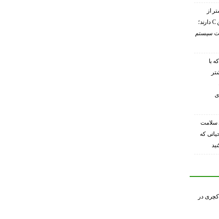
تر از
گریپ‌فروت ویتامین C دارند؛
ویت سیستم
ه با
شتر
ی
 سلامت
حیاتی که
ید
کچری در