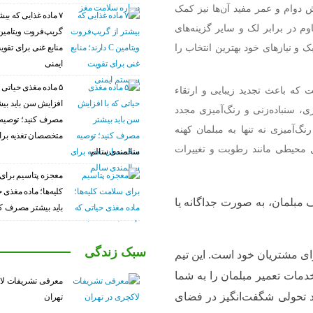
یش دوام و عمر مفید آن‌ها نیز کمک
۷ ماده غذایی که بیش
م در برابر لک و سایر گزینه‌های
و نیازهای خود بهترین انتخاب را
منابع غنی برای تق
ایمنی
۵ ماده مغذی حیاتی ک
که باعث تجدید زیبایی و ارتقاء
افزایش سن باید بی
، سنباده‌زنی و رنگ‌آمیزی مجدد
مصرف کنید؛ توصیه
نگ‌آمیزی نه تنها به مبلمان کهنه
متخصصان تغذیه برا
مل محیطی مانند رطوبت و تغییرات
سالمندی سالم
معجزه پتاسیم برای
کلیه‌ها؛ ماده مغذی 
ف مبلمان، به صورت جداگانه یا
باید بیشتر مصرف کن
سبک زندگی
برای مشتریان خود است. این تیم
خدمات تعمیر مبلمان را به شما
معرفی تشریفات لا
ند تحولی شگفت‌انگیز در فضای
تهران