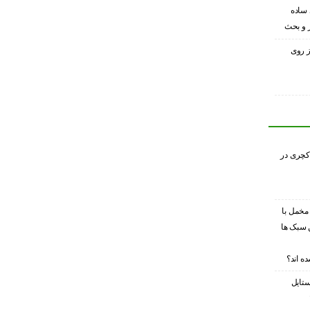
 ساده
ر و بحث
ز روی
کچری در
 مخمل با
 سبک ها
ه اند؟
ستایل