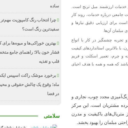
ساده
ز خدمات ارزشمند مبل ترنج است.
ات جامعی درباره خدمات، روند کار
چرا انتخاب رنگ کامپوزیت مهم‌تر 
است برای ارزیابی دقیق نیازها و
سفیدترین رنگ است؟
 مبلمان آن‌ها.
 تجربه چشمگیر در کار با انواع
بهترین خوراکی‌ها و میوه‌ها برای
ن، با بالاترین استانداردهای کیفیت
فشار خون بالا؛ راهنمای جامع متخ
ه و چرم، تعمیر اسکلت و فریم
قلب و تغذیه
باشد که همه و همه با هدف احیای
برخورد موشک راکت اسپیس ایکس
ماه؛ وقوع یک چالش حقوقی و محی
در فضا
رنگ‌آمیزی مجدد چوب، نجاری و
ترده مشتریان است. این مرکز
 متریال‌های باکیفیت و مدرن
سلامتی
حتی مبلمان را بهبود بخشد.
تایید اولین تلفات گ