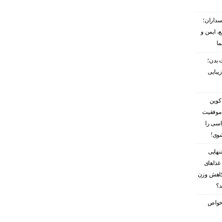
سداران؛
، ایمن و
ما
 بدن؛
زیبایی
کوین
 موفقیت
اسی را
شوی!
نهایی
غذاهای
کاهش وزن
د؟
ز خواص