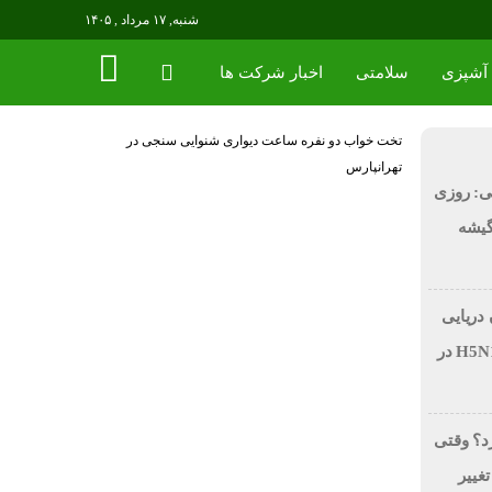
شنبه, ۱۷ مرداد , ۱۴۰۵
آشپزی
سلامتی
اخبار شرکت ها
تخت خواب دو نفره
ساعت دیواری
شنوایی سنجی در
تهرانپارس
ی: روزی
 در گیشه
 دریایی
بر اثر آنفولانزای فوق حاد پرندگان H5N1 در
رد؟ وقتی
تغییر