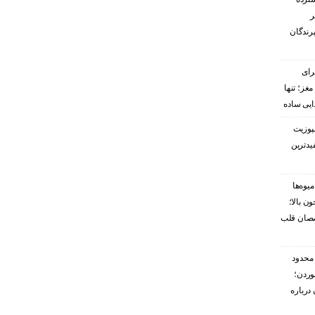
ر
پرندگان
رای
غز؛ تنها
ایی ساده
پوزیت
یدترین
یوه‌ها
ن بالا؛
صصان قلب
محدود
وردن؛
درباره