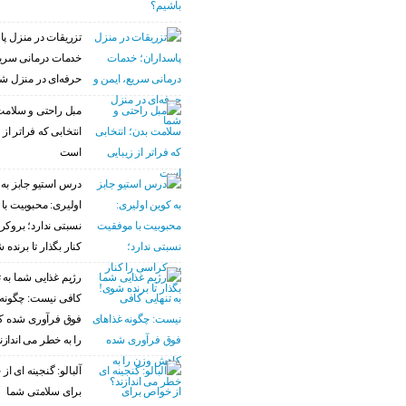
تزریقات در منزل پا
خدمات درمانی سریع
حرفه‌ای در منزل ش
مبل راحتی و سلامت
انتخابی که فراتر از 
است
درس استیو جابز به 
اولیری: محبوبیت با
نسبتی ندارد؛ بروکر
کنار بگذار تا برنده 
رژیم غذایی شما به ت
کافی نیست: چگونه 
فوق فرآوری شده 
را به خطر می اندازن
آلبالو: گنجینه ای ا
برای سلامتی شما