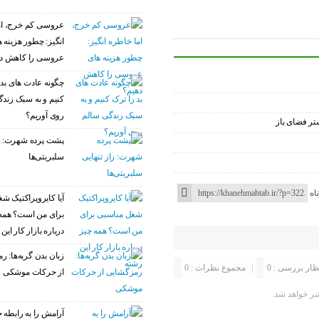
عروسی کم خرج، ام
انگیز: چطور هزینه 
عروسی را کاهش د
چگونه عادت‌ های بد 
کنیم و به سبک زند
روی آوریم؟
تر فضای باز
پشت پرده شهرت: را
سلبریتی‌ها
اه
آیا کایروپراکتیک ش
برای من است؟ همه
درباره بازار کار این
زبان بدن گربه‌ها: 
ظار بررسی : 0
مجموع نظرات : 0
از حرکات موشکی
ر خواهد شد.
آرامش را به رابطه خ