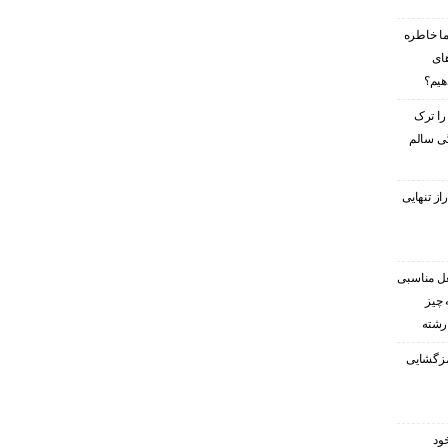
ا خاطره
های
هیم؟
را ترک
گی سالم
ز تنهایی
غل مناسبی
 چیز
 رشته
رمزگشایی
ود