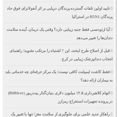
تایید اولین تلفات گسترده پرندگان دریایی بر اثر آنفولانزای فوق حاد
پرندگان H5N1 در استرالیا
آیا ارتودنسی فقط جنبه زیبایی دارد؟ وقتی یک درمان، آینده سلامت
دندان‌ها را تغییر می‌دهد
قبل از اصلاح طرح لبخند، این 7 اشتباه را مرتکب نشوید؛ راهنمای
انتخاب دندانپزشک زیبایی در کرج
فقط کاشت ایمپلنت کافی نیست؛ یک مرکز حرفه‌ای چه خدماتی باید
به بیماران ارائه دهد؟
اتهام کلاهبرداری ۱۲.۵ میلیون دلاری بنیان‌گذار بیت‌ریور (BitRiver)
در پرونده تجهیزات استخراج رمزارز
راهکار جدید علمی برای جلوگیری از سلامت مغز؛ تنها با تغییر یک