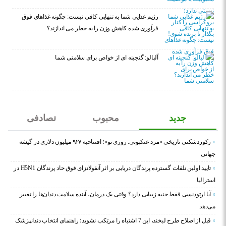
رژیم غذایی شما به تنهایی کافی نیست: چگونه غذاهای فوق
فرآوری شده کاهش وزن را به خطر می اندازند؟
آلبالو: گنجینه ای از خواص برای سلامتی شما
جدید
محبوب
تصادفی
رکوردشکنی تاریخی «مرد عنکبوتی: روزی نو»؛ افتتاحیه ۹۲۷ میلیون دلاری در گیشه
جهانی
تایید اولین تلفات گسترده پرندگان دریایی بر اثر آنفولانزای فوق حاد پرندگان H5N1 در
استرالیا
آیا ارتودنسی فقط جنبه زیبایی دارد؟ وقتی یک درمان، آینده سلامت دندان‌ها را تغییر
می‌دهد
قبل از اصلاح طرح لبخند، این 7 اشتباه را مرتکب نشوید؛ راهنمای انتخاب دندانپزشک