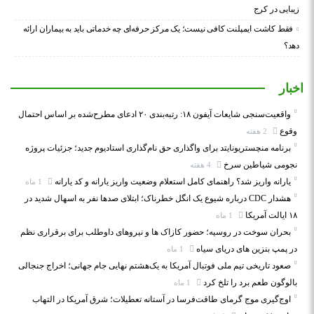
زیبایی در کرج
فقط کاشت ایمپلنت کافی نیست؛ یک مرکز حرفه‌ای چه خدماتی باید به بیماران ارائه
دهد؟
اخبار
واقعیت‌سنجی شایعات آیفون ۱۸: رتبه‌بندی ۲۰ ادعای مطرح‌شده بر اساس احتمال
وقوع
2 هفته
برنامه منچستریونایتد برای واگذاری حق نام‌گذاری استادیوم جدید؛ جزئیات پروژه
نجومی شیاطین سرخ
4 هفته
یارانه واریز شد؟ راهنمای کامل استعلام وضعیت واریز یارانه و کد یارانه
1 ماه
هشدار CDC درباره شیوع یک انگل خطرناک؛ ابتلای صدها نفر به اسهال شدید در
۱۸ ایالت آمریکا
1 ماه
بحران سوخت در روسیه؛ حضور کازاک‌ ها و نیروهای داوطلب برای برقراری نظم
در پمپ بنزین‌ های دریای سیاه
1 ماه
صعود تاریخی تیم ملی فوتبال آمریکا به یک‌هشتم نهایی جام جهانی؛ اخراج جنجالی
بالوگون طعم برد را تلخ کرد
1 ماه
اوج‌گیری موج گرمای طاقت‌فرسا در آستانه تعطیلات؛ شرق آمریکا در التهاب