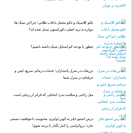
تابلو کلاسیک و تابلو مخمل با قاب طلایی؛ چرا این سبک ها
دوباره به ترند اصلی دکوراسیون تبدیل شده اند؟
چطور با بودجه کم استایل شیک داشته باشیم؟
تزریقات در منزل پاسداران؛ خدمات درمانی سریع، ایمن و
حرفه‌ای در منزل شما
مبل راحتی و سلامت بدن؛ انتخابی که فراتر از زیبایی است
درس استیو جابز به کوین اولیری: محبوبیت با موفقیت نسبتی
ندارد؛ بروکراسی را کنار بگذار تا برنده شوی!