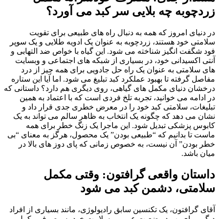
زردچوبه چه بلایی سر کبد می آورد؟
در دنیای امروز که همه به دنبال راه های طبیعی برای تقویت
سلامتی خود هستند، زردچوبه به عنوان یک ادویه طلایی و یک سوپر
فود شگفت انگیز شناخته می شود. این گیاه با خواص ضد التهابی و
آنتی اکسیدانی خود، در بسیاری از شبکه های اجتماعی و وبسایت
های سلامتی به عنوان یک راه حل جادویی برای همه چیز از درد
مفاصل گرفته تا بهبود عملکرد کبد تبلیغ می شود. اما آیا این ستاره
درخشان دنیای مکمل های گیاهی، روی دیگری هم دارد؟ داستانی که
در ادامه می خوانید، تجربه تلخ فردی است که با اعتماد به همین
تبلیغات، سلامتی کبد خود را در معرض خطری جدی قرار داد و
نشان می دهد که چگونه یک انتخاب به ظاهر سالم می تواند به یک
کابوس پزشکی تبدیل شود. این ماجرا یک زنگ خطر برای همه
ماست تا بدانیم که “طبیعی بودن” یک محصول، هرگز به معنای “بی
خطر بودن” آن نیست، به خصوص زمانی که پای دوز های بالا در
میان باشد.
داستان واقعی گرافتون: وقتی مکمل
سلامتی، دشمن کبد می شود
آقای گرافتون، یک تکنسین سابق رادیولوژی، مانند بسیاری از افراد
دیگر، برای بهبود وضعیت عمومی سلامت خود به مصرف مکمل