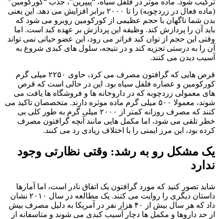
ترکیب شود. ماده موثر در فلفل سیاه، “پیپرین”، جذب “کورکومین”
(ماده فعال در زردچوبه) را تا ۲۰۰۰ برابر افزایش می دهد. این یعنی
بدن شما ناگهان با حجم عظیمی از کورکومین روبرو می شود که
باید آن را پردازش کند. وظیفه این پردازش بر عهده کبد است. اما
وقتی این حجم از توان کبد فراتر می رود، این عضو حیاتی نمی تواند
آن را به درستی تجزیه کند و در نتیجه، سلول های کبدی شروع به
آسیب دیدن می کنند.
قرص هایی که گرافتون مصرف می کرد، حاوی ۲۲۵۰ میلی گرم
کورکومین و عصاره فلفل سیاه بود. این در حالی است که قرص
های معمولی زردچوبه که در داروخانه ها و فروشگاه ها یافت می
شوند، معمولا ۵۰۰ میلی گرم ماده موثره دارند. متخصصان تاکید می
کنند که مصرف روزانه کمتر از ۲۰۰۰ میلی گرم به طور کلی بی
خطر تلقی می شود، اما مکمل هایی مانند آنچه گرافتون مصرف
کرده بود، این مرز ایمنی را با اختلاف زیادی رد می کنند.
یک مشکل رو به رشد: وقتی نظارتی وجود
ندارد
شاید تصور کنید که مورد گرافتون یک اتفاق نادر است، اما آمارها
داستان دیگری را روایت می کنند. یک مطالعه در سال ۲۰۱۰ نشان
داد که هر سال بیش از ۴۰ هزار نفر در آمریکا به دلیل مصرف بیش
از حد داروها و مکمل ها دچار آسیب کبدی می شوند و متاسفانه از