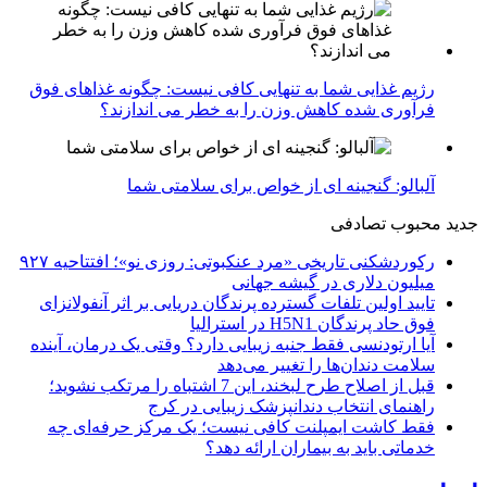
رژیم غذایی شما به تنهایی کافی نیست: چگونه غذاهای فوق
فرآوری شده کاهش وزن را به خطر می اندازند؟
آلبالو: گنجینه ای از خواص برای سلامتی شما
جدید
محبوب
تصادفی
رکوردشکنی تاریخی «مرد عنکبوتی: روزی نو»؛ افتتاحیه ۹۲۷
میلیون دلاری در گیشه جهانی
تایید اولین تلفات گسترده پرندگان دریایی بر اثر آنفولانزای
فوق حاد پرندگان H5N1 در استرالیا
آیا ارتودنسی فقط جنبه زیبایی دارد؟ وقتی یک درمان، آینده
سلامت دندان‌ها را تغییر می‌دهد
قبل از اصلاح طرح لبخند، این 7 اشتباه را مرتکب نشوید؛
راهنمای انتخاب دندانپزشک زیبایی در کرج
فقط کاشت ایمپلنت کافی نیست؛ یک مرکز حرفه‌ای چه
خدماتی باید به بیماران ارائه دهد؟