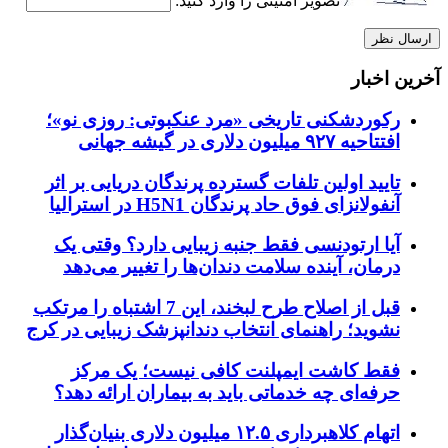
تصویر امنیتی را وارد کنید:
آخرین اخبار
رکوردشکنی تاریخی «مرد عنکبوتی: روزی نو»؛
افتتاحیه ۹۲۷ میلیون دلاری در گیشه جهانی
تایید اولین تلفات گسترده پرندگان دریایی بر اثر
آنفولانزای فوق حاد پرندگان H5N1 در استرالیا
آیا ارتودنسی فقط جنبه زیبایی دارد؟ وقتی یک
درمان، آینده سلامت دندان‌ها را تغییر می‌دهد
قبل از اصلاح طرح لبخند، این 7 اشتباه را مرتکب
نشوید؛ راهنمای انتخاب دندانپزشک زیبایی در کرج
فقط کاشت ایمپلنت کافی نیست؛ یک مرکز
حرفه‌ای چه خدماتی باید به بیماران ارائه دهد؟
اتهام کلاهبرداری ۱۲.۵ میلیون دلاری بنیان‌گذار