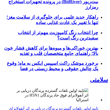
بیت‌ریور (BitRiver) در پرونده تجهیزات استخراج
رمزارز
راهکار جدید علمی برای جلوگیری از سلامت مغز؛
تنها با تغییر یک عادت غذایی ساده
چرا انتخاب رنگ کامپوزیت مهم‌تر از انتخاب
سفیدترین رنگ است؟
بهترین خوراکی‌ها و میوه‌ها برای کاهش فشار خون
بالا؛ راهنمای جامع متخصصان قلب و تغذیه
برخورد موشک راکت اسپیس ایکس به ماه؛ وقوع
یک چالش حقوقی و محیط زیستی در فضا
سلامتی
تایید اولین تلفات گسترده پرندگان دریایی بر اثر آنفولانزای