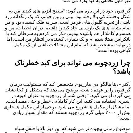
غیر قابل تحملی به کبد وارد می کنند.
گرافتون خود در این باره می گوید: “سطح آنزیم های کبدی من به
شکل وحشتناکی بالا رفته بود. بیلی روبین خونم، که یک رنگدانه زرد
ناشی از تجزیه گلبول های قرمز است، سر به فلک کشیده بود و من
تمام نشانه های یک نارسایی حاد کبد را داشتم. در آن لحظات، من و
همسرم کاملا از هم پاشیده بودیم. فکر می کردم به سرطان کبد یا
پانکراس مبتلا شده ام و یک بیماری کشنده در انتظار من است. اما
در نهایت مشخص شد که تمام این مشکلات ناشی از یک مکمل
گیاهی بوده است.”
چرا زردچوبه می تواند برای کبد خطرناک
باشد؟
دکتر «دینا هالگوا دی مارزیو»، متخصص کبد که مسئولیت درمان
گرافتون را بر عهده داشت، توضیح می دهد که مشکل از کجا نشات
می گیرد. او می گوید: “وقتی شما از زردچوبه به عنوان ادویه در
آشپزی استفاده می کنید، این کار کاملا بی خطر و حتی مفید است.
اما مشکل از مکمل ها شروع می شود. برخی از این مکمل ها حاوی
بیش از ۲۰۰۰ میلی گرم زردچوبه هستند که مقدار بسیار زیادی
است.”
موضوع زمانی پیچیده تر می شود که این دوز بالا با فلفل سیاه