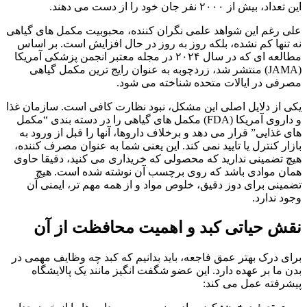
این تعداد، بیش از ۲۰۰۰ نفر جان خود را از دست می دهند.
علی رغم این شواهد علمی نگران کننده، محبوبیت مکمل های گیاهی
نه تنها کم نشده، بلکه روز به روز در حال افزایش است. بر اساس
مطالعه ای که در سال ۲۰۲۴ در مجله معتبر انجمن پزشکی آمریکا
(JAMA) منتشر شد، زردچوبه به عنوان رایج ترین مکمل گیاهی
مصرفی در ایالات متحده شناخته می شود.
یکی از دلایل اصلی این مشکل، نبود نظارت کافی است. سازمان غذا
و داروی آمریکا (FDA) مکمل های گیاهی را در دسته بندی “مکمل
های غذایی” قرار می دهد و برخلاف داروها، آنها را قبل از ورود به
بازار کنترل یا تایید نمی کند. این یعنی شما به عنوان مصرف کننده،
هیچ تضمینی ندارید که محصولی که خریداری می کنید، دقیقا حاوی
همان موادی باشد که روی برچسب آن نوشته شده است. هیچ
تضمینی برای دوز دقیق، خلوص مواد و از همه مهم تر، ایمنی آن
وجود ندارد.
نقش حیاتی کبد و اهمیت محافظت از آن
برای درک بهتر عمق فاجعه، باید بدانیم که کبد چه وظایف مهمی در
بدن ما بر عهده دارد. این عضو شگفت انگیز مانند یک پالایشگاه
پیشرفته عمل می کند: