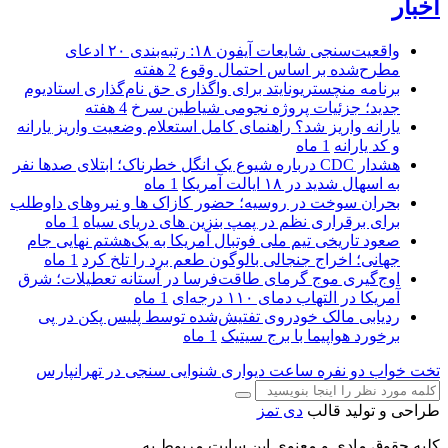
اخبار
واقعیت‌سنجی شایعات آیفون ۱۸: رتبه‌بندی ۲۰ ادعای
مطرح‌شده بر اساس احتمال وقوع
2 هفته
برنامه منچستریونایتد برای واگذاری حق نام‌گذاری استادیوم
جدید؛ جزئیات پروژه نجومی شیاطین سرخ
4 هفته
یارانه واریز شد؟ راهنمای کامل استعلام وضعیت واریز یارانه
و کد یارانه
1 ماه
هشدار CDC درباره شیوع یک انگل خطرناک؛ ابتلای صدها نفر
به اسهال شدید در ۱۸ ایالت آمریکا
1 ماه
بحران سوخت در روسیه؛ حضور کازاک‌ ها و نیروهای داوطلب
برای برقراری نظم در پمپ بنزین‌ های دریای سیاه
1 ماه
صعود تاریخی تیم ملی فوتبال آمریکا به یک‌هشتم نهایی جام
جهانی؛ اخراج جنجالی بالوگون طعم برد را تلخ کرد
1 ماه
اوج‌گیری موج گرمای طاقت‌فرسا در آستانه تعطیلات؛ شرق
آمریکا در التهاب دمای ۱۱۰ درجه‌ای
1 ماه
ردیابی مالک خودروی تفتیش‌شده توسط پلیس پکن در پی
برخورد هواپیما با برج سیتیک
1 ماه
تخت خواب دو نفره
ساعت دیواری
شنوایی سنجی در تهرانپارس
طراحی و تولید قالب
دی تمز
کلیه حقوق مادی و معنوی این سایت مربوط به