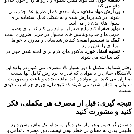
تصفیه خون:
کبد مواد مضر، سموم و دارو ها را از خون جدا و
دفع می کند.
پردازش مواد مغذی:
مواد مغذی که از طریق غذا جذب می
شوند، در کبد پردازش شده و به شکلی قابل استفاده برای
سلول های بدن در می آیند.
تولید صفرا:
کبد مایع صفرا را تولید می کند که برای هضم
چربی ها و جذب ویتامین های محلول در چربی ضروری است.
کمک به سیستم ایمنی:
کبد در شناسایی و مبارزه با عوامل
بیماری زا نقش دارد.
تنظیم انعقاد خون:
فاکتور های لازم برای لخته شدن خون در
کبد ساخته می شوند.
وقتی شما یک مکمل با دوز بسیار بالا مصرف می کنید، در واقع این
پالایشگاه حیاتی را با موادی که قادر به پردازش کامل آنها نیست،
بمباران می کنید. این مواد در کبد انباشته شده و باعث مسمومیت
سلولی و التهاب شدید می شوند که نتیجه آن، چیزی جز آسیب کبدی
نیست.
نتیجه گیری: قبل از مصرف هر مکملی، فکر
کنید و مشورت کنید
داستان گرافتون و هزاران نفر دیگر مانند او، یک پیام روشن دارد:
طبیعی بودن به معنای بی خطر بودن نیست. دوز مصرف، تداخل با