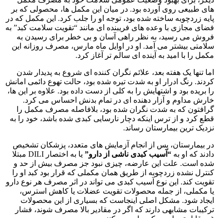
های طبیعی روی آورده بود. در میان این مکمل ها، محصولی که بر
پایه زردچوبه ساخته شده بود، توجه او را جلب کرد. این مکمل که در
فضای مجازی با وعده های فریبنده ای مانند “تقویت سلامت کبد” به
فروش می رسید، به نظر راهی آسان و بی خطر برای رسیدن به
سلامتی بیشتر می آمد. او در اوایل ماه مارس، مصرف روزانه این
مکمل را با امید به آینده ای سالم تر آغاز کرد.
اما تنها یک هفته بعد، علائم نگران کننده ای شروع به پدیدار شدن
کردند. رنگ ادرار او به شدت تیره شده بود، حالت تهوع دائمی امانش
را بریده بود و اشتهایش را به کلی از دست داده بود. علاوه بر این ها،
خارش مداوم و آزار دهنده ای در تمام بدنش احساس می کرد.
گرافتون که به شدت نگران شده بود، بلافاصله مصرف مکمل را
قطع کرد و از ترس اینکه دچار نارسایی کبدی شده باشد، خود را به
نزدیک ترین بیمارستان رساند.
در بیمارستان، پس از انجام آزمایش های متعدد، پزشکان تشخیص
دادند که او به
“آسیب کبدی ناشی از دارو”
یا به اختصار DILI مبتلا
شده است. علت این عارضه، چیزی نبود جز مصرف بیش از حد و
کنترل نشده زردچوبه از طریق همان مکملی که قرار بود کبد او را
تقویت کند. این نوع آسیب کبدی می تواند در اثر مصرف هر نوع دارو
یا مکملی، از جمله محصولات تقویت عضلات یا کاهش استرس،
ایجاد شود. مشکل اصلی اینجاست که بسیاری از این محصولات
ترکیبات مشابهی دارند که اگر در مقادیر بالا مصرف شوند، فشار