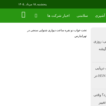
پنجشنبه, ۱۵ مرداد , ۱۴۰۵
آشپزی
سلامتی
اخبار شرکت ها
تخت خواب دو نفره
ساعت دیواری
شنوایی سنجی در
تهرانپارس
ی: روزی
 در گیشه
 دریایی
بر اثر آنفولانزای فوق حاد پرندگان H5N1 در
رد؟ وقتی
تغییر