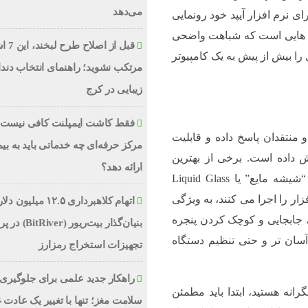
می‌دهد
ی برای نرم افزار آیپد خود رونمایی
 دارد، شامل ویژگی هایی است که شباهت واضحی
قبل از اص
بلت محبوب اپل را بیش از پیش به یک کامپیوتر
مرتکب نشوید؛ راهنمای انتخاب دند
زیبایی در کرج
فقط کاشت ایمپلنت کافی نیست؛
منتقدان پاسخ داده و قابلیت
مرکز حرفه‌ای چه خدماتی باید به بیم
 داده است. برخی از بهترین
ارائه دهد؟
ویژگی های جدید شامل یک بازطراحی بصری با نام “شیشه مایع” یا Liquid Glass
زار را اجرا می کنند، به ویژگی
اتهام کلاهبرداری ۱۲.۵ میلیون
زه، جابجایی و کوچک کردن پنجره
بنیان‌گذار بیت‌ریور (ver
آسان تر و حتی تنظیم دستگاه
تجهیزات استخراج رمزارز
راهکار جدید علمی برای جلوگیری 
گرانه هستید، ابتدا باید مطمئن
سلامت مغز؛ تنها با تغییر یک عادت 