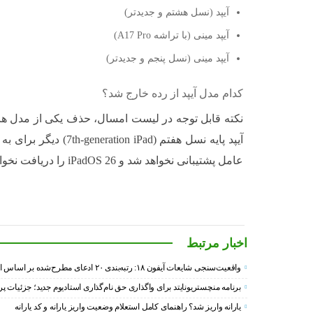
آیپد (نسل هشتم و جدیدتر)
آیپد مینی (با تراشه A17 Pro)
آیپد مینی (نسل پنجم و جدیدتر)
کدام مدل آیپد از رده خارج شد؟
نکته قابل توجه در لیست امسال، حذف یکی از مدل ه
آیپد پایه نسل هفتم (n iPad
عامل پشتیبانی نخواهد شد و iPadOS 26 را دریافت نخواهد کرد.
اخبار مرتبط
واقعیت‌سنجی شایعات آیفون ۱۸: رتبه‌بندی ۲۰ ادعای مطرح‌شده بر اساس احتمال وقوع
برنامه منچستریونایتد برای واگذاری حق نام‌گذاری استادیوم جدید؛ جزئیا
یارانه واریز شد؟ راهنمای کامل استعلام وضعیت واریز یارانه و کد یارانه