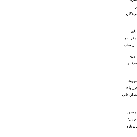
ر
پرندگان
رای
غز؛ تنها
ایی ساده
پوزیت
یدترین
یوه‌ها
ن بالا؛
صصان قلب
محدود
وردن؛
درباره