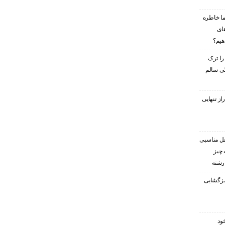
ا خاطره
های
هیم؟
را ترک
گی سالم
ز تنهایی
غل مناسبی
 چیز
 رشته
رمزگشایی
ود