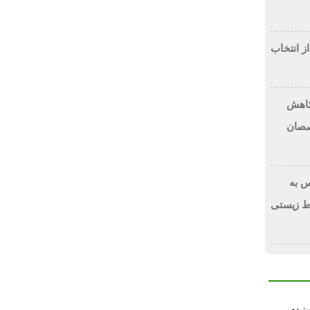
از انتخاب
 کاهش
صصان
 به
ط زیستی
سترده