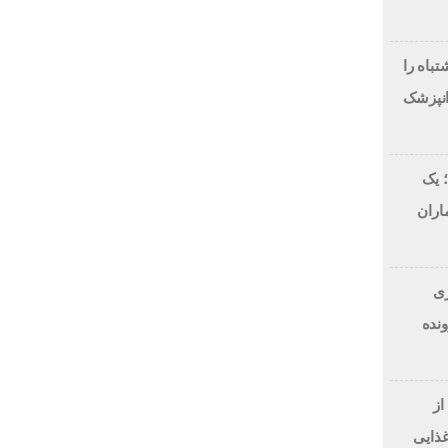
لاح طرح لبخند، این 7 اشتباه را
انپزشک
 یک
اران
 دلاری
BitRi) در پرونده
از
غذایی