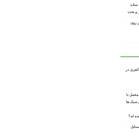
 ساده
ر و بحث
ز روی
کچری در
 مخمل با
 سبک ها
ه اند؟
ستایل