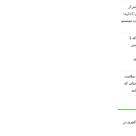
تر از
گریپ‌فروت ویتامین C دارند؛
ویت سیستم
ه با
شتر
ی
 سلامت
حیاتی که
ید
کچری در