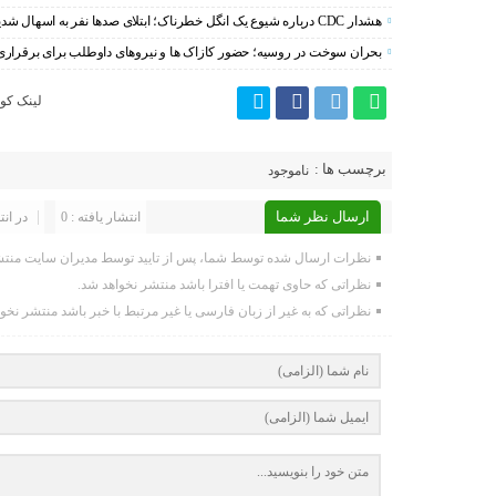
هشدار CDC درباره شیوع یک انگل خطرناک؛ ابتلای صدها نفر به اسهال شدید در ۱۸ ایالت آمریکا
بحران سوخت در روسیه؛ حضور کازاک‌ ها و نیروهای داوطلب برای برقراری 
لینک کوت
برچسب ها :
ناموجود
ارسال نظر شما
انتشار یافته : 0
در انت
نظرات ارسال شده توسط شما، پس از تایید توسط مدیران سایت منتش
نظراتی که حاوی تهمت یا افترا باشد منتشر نخواهد شد.
نظراتی که به غیر از زبان فارسی یا غیر مرتبط با خبر باشد منتشر نخو