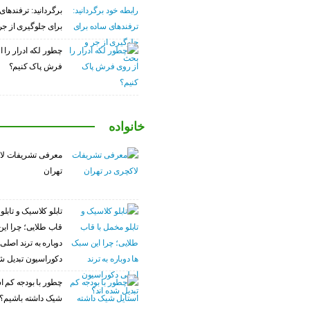
برگردانید: ترفندهای
برای جلوگیری از ج
چطور لکه ادرار را ا
فرش پاک کنیم؟
خانواده
معرفی تشریفات لا
تهران
تابلو کلاسیک و تابلو
قاب طلایی؛ چرا این
دوباره به ترند اصلی
دکوراسیون تبدیل شد
چطور با بودجه کم ا
شیک داشته باشیم؟