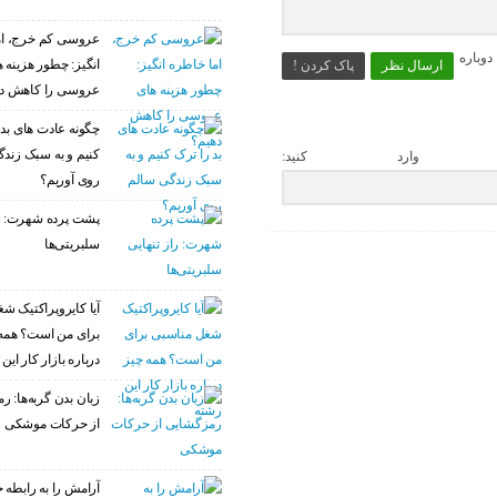
عروسی کم خرج، ام
وباره
انگیز: چطور هزینه 
ارسال نظر
پاک کردن !
عروسی را کاهش د
چگونه عادت‌ های بد 
کنیم و به سبک زند
 وارد کنید:
روی آوریم؟
پشت پرده شهرت: را
سلبریتی‌ها
آیا کایروپراکتیک ش
برای من است؟ همه
درباره بازار کار این
زبان بدن گربه‌ها: 
از حرکات موشکی
آرامش را به رابطه خ