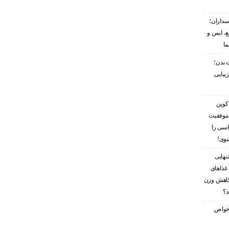
سداران؛
، ایمن و
ما
 بدن؛
زیبایی
کوین
 موفقیت
اسی را
شوی!
نهایی
غذاهای
کاهش وزن
د؟
ز خواص