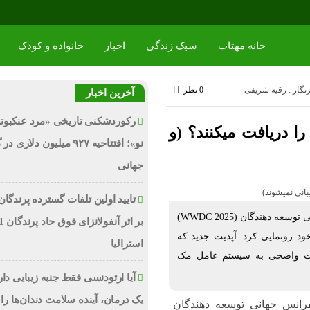
خانه مهتاب
سبک زندگی
اخبار
خانواده و کودک
نگار : رقیه شریفی
0 نظر
آخرین اخبار
رکوردشکنی تاریخی «مرد عنکبوت
دام مدل های آیپد آپدیت iPadOS 26 را دریافت میکنند؟ (و
نو»؛ افتتاحیه ۹۲۷ میلیون دلاری
جهانی
تایید اولین تلفات گسترده پرندگان
به گزارش خانه مهتاب , از زد دی نت، اپل در کنفرانس جهانی توسعه دهندگان (WWDC 2025)
ود رونمایی کرد. آپدیت جدید که
استرالیا
 شباهت واضحی به سیستم عامل مک
آیا ارتودنسی فقط جنبه زیبایی دا
یک درمان، آینده سلامت دندان‌ها را 
رانس جهانی توسعه دهندگان