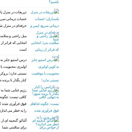
تزریقات در منزل پا
خدمات درمانی سریع
حرفه‌ای در منزل ش
مبل راحتی و سلامت
انتخابی که فراتر از 
است
درس استیو جابز به 
اولیری: محبوبیت با
نسبتی ندارد؛ بروکر
کنار بگذار تا برنده 
رژیم غذایی شما به ت
کافی نیست: چگونه 
فوق فرآوری شده 
را به خطر می اندازن
آلبالو: گنجینه ای ا
برای سلامتی شما