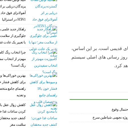
پرندگان دریایی بر اث
آنفولانزای فوق حاد 
H5N1 در استرالیا
راهکار جدید علمی ب
جلوگیری از سلامت م
با تغییر یک عادت غذ
ای قدیمی است. بر این اساس،
چرا انتخاب رنگ کام
7th-generatio) دیگر برای به روز رسانی های اصلی سیستم
مهم‌تر از انتخاب سف
رنگ است؟
بهترین خوراکی‌ها و م
برای کاهش فشار خو
راهنمای جامع متخ
و تغذیه
کاهش زوال عقل با 
کردن ساعات غذا خ
ت پروژه نجومی شیاطین سرخ
کشف جدید محققان 
سلامت مغز