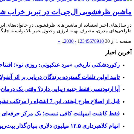
ماشین ظرفشویی ال‌جی‌ات در تبریز خراب شده
در سال‌های اخیر استفاده از ماشین‌های ظرفشویی در خانواده‌های ایرا
طراحی‌های مدرن، مصرف بهینه انرژی و طول عمر بالا توانسته جایگاه
صفحه 1 از 30
10
9
8
7
6
5
4
3
2
1
›
30
20
...
»
آخرین اخبار
رکوردشکنی تاریخی «مرد عنکبوتی: روزی نو»؛ افتتاحیه ۹۲۷ میلیون دلاری در گیشه ج
تایید اولین تلفات گسترده پرندگان دریایی بر اثر آنفولانزای فوق ح
آیا ارتودنسی فقط جنبه زیبایی دارد؟ وقتی یک درمان، 
قبل از اصلاح طرح لبخند، این 7 اشتباه را مرتکب نشوید؛ راهنمای انتخاب دندانپزشک زیبایی در کرج
فقط کاشت ایمپلنت کافی نیست؛ یک مرکز حرفه‌ای چه خ
اتهام کلاهبرداری ۱۲.۵ میلیون دلاری بنیان‌گذار بیت‌ریور (BitRiver) در پرونده تجهیزات استخراج رمزارز