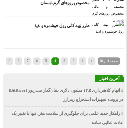
مخصوص روزهای گرم تابستان
طرز تهیه کاتی رول خوشمزه و لذیذ
صفحه 4 از 10
‹
1
2
3
4
5
6
7
8
9
10
آخرین اخبار
اتهام کلاهبرداری ۱۲.۵ میلیون دلاری بنیان‌گذار بیت‌ریور (BitRiver)
در پرونده تجهیزات استخراج رمزارز
راهکار جدید علمی برای جلوگیری از سلامت مغز؛ تنها با تغییر یک
عادت غذایی ساده