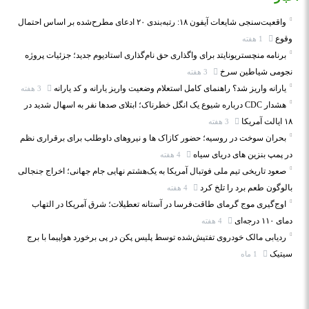
واقعیت‌سنجی شایعات آیفون ۱۸: رتبه‌بندی ۲۰ ادعای مطرح‌شده بر اساس احتمال
وقوع
1 هفته
برنامه منچستریونایتد برای واگذاری حق نام‌گذاری استادیوم جدید؛ جزئیات پروژه
نجومی شیاطین سرخ
3 هفته
یارانه واریز شد؟ راهنمای کامل استعلام وضعیت واریز یارانه و کد یارانه
3 هفته
هشدار CDC درباره شیوع یک انگل خطرناک؛ ابتلای صدها نفر به اسهال شدید در
۱۸ ایالت آمریکا
3 هفته
بحران سوخت در روسیه؛ حضور کازاک‌ ها و نیروهای داوطلب برای برقراری نظم
در پمپ بنزین‌ های دریای سیاه
4 هفته
صعود تاریخی تیم ملی فوتبال آمریکا به یک‌هشتم نهایی جام جهانی؛ اخراج جنجالی
بالوگون طعم برد را تلخ کرد
4 هفته
اوج‌گیری موج گرمای طاقت‌فرسا در آستانه تعطیلات؛ شرق آمریکا در التهاب
دمای ۱۱۰ درجه‌ای
4 هفته
ردیابی مالک خودروی تفتیش‌شده توسط پلیس پکن در پی برخورد هواپیما با برج
سیتیک
1 ماه