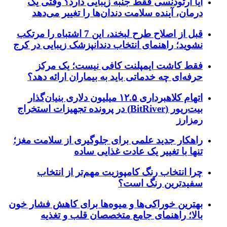
آیا ارتودنسی فقط جنبه زیبایی دارد؟ وقتی یک
درمان، آینده سلامت دندان‌ها را تغییر می‌دهد
قبل از اصلاح طرح لبخند، این 7 اشتباه را مرتکب
نشوید؛ راهنمای انتخاب دندانپزشک زیبایی در کرج
فقط کاشت ایمپلنت کافی نیست؛ یک مرکز
حرفه‌ای چه خدماتی باید به بیماران ارائه دهد؟
اتهام کلاهبرداری ۱۲.۵ میلیون دلاری بنیان‌گذار
بیت‌ریور (BitRiver) در پرونده تجهیزات استخراج
رمزارز
راهکار جدید علمی برای جلوگیری از سلامت مغز؛
تنها با تغییر یک عادت غذایی ساده
چرا انتخاب رنگ کامپوزیت مهم‌تر از انتخاب
سفیدترین رنگ است؟
بهترین خوراکی‌ها و میوه‌ها برای کاهش فشار خون
بالا؛ راهنمای جامع متخصصان قلب و تغذیه