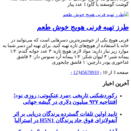
گوشت گوسفند یا گاو) 1 عدد پیاز
طرز تهیه فرنی هویج خوش طعم
فرنی هویج یکی از خوشمزه‌ترین دسرهایی است که می‌توانید در
خانه با استفاده از هویج‌های تازه تهیه کنید. برای تهیه این دسر شما به
موارد زیر نیاز دارید: مواد لازم: هویج تازه: ۳ عدد جوانه گندم: ۱/۲
پیمانه شیر: ۳ لیوان شکر: ۱/۲ پیمانه آرد سبوس دار: ۴ قاشق
غذاخوری پودر دارچین: ۱ قاشق چایخوری
صفحه 3 از 10
‹
10
9
8
7
6
5
4
3
2
1
›
آخرین اخبار
رکوردشکنی تاریخی «مرد عنکبوتی: روزی نو»؛
افتتاحیه ۹۲۷ میلیون دلاری در گیشه جهانی
تایید اولین تلفات گسترده پرندگان دریایی بر اثر
آنفولانزای فوق حاد پرندگان H5N1 در استرالیا