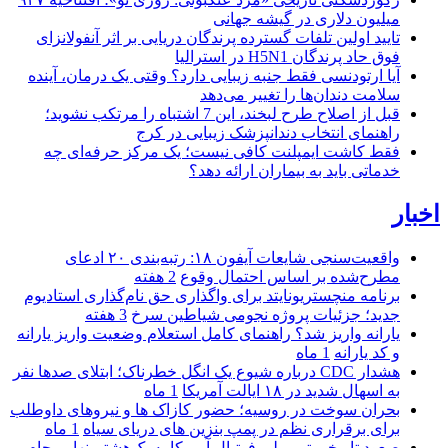
میلیون دلاری در گیشه جهانی
تایید اولین تلفات گسترده پرندگان دریایی بر اثر آنفولانزای
فوق حاد پرندگان H5N1 در استرالیا
آیا ارتودنسی فقط جنبه زیبایی دارد؟ وقتی یک درمان، آینده
سلامت دندان‌ها را تغییر می‌دهد
قبل از اصلاح طرح لبخند، این 7 اشتباه را مرتکب نشوید؛
راهنمای انتخاب دندانپزشک زیبایی در کرج
فقط کاشت ایمپلنت کافی نیست؛ یک مرکز حرفه‌ای چه
خدماتی باید به بیماران ارائه دهد؟
اخبار
واقعیت‌سنجی شایعات آیفون ۱۸: رتبه‌بندی ۲۰ ادعای
مطرح‌شده بر اساس احتمال وقوع
2 هفته
برنامه منچستریونایتد برای واگذاری حق نام‌گذاری استادیوم
جدید؛ جزئیات پروژه نجومی شیاطین سرخ
3 هفته
یارانه واریز شد؟ راهنمای کامل استعلام وضعیت واریز یارانه
و کد یارانه
1 ماه
هشدار CDC درباره شیوع یک انگل خطرناک؛ ابتلای صدها نفر
به اسهال شدید در ۱۸ ایالت آمریکا
1 ماه
بحران سوخت در روسیه؛ حضور کازاک‌ ها و نیروهای داوطلب
برای برقراری نظم در پمپ بنزین‌ های دریای سیاه
1 ماه
صعود تاریخی تیم ملی فوتبال آمریکا به یک‌هشتم نهایی جام