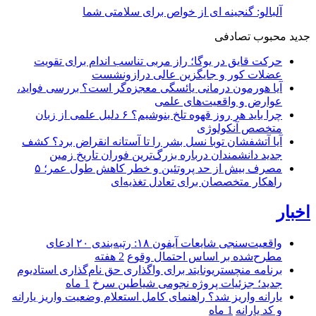
آلبالو: گنجینه ای از خواص برای سلامتی شما
جدید
محبوب
تصادفی
حرکت قایق در یوگا؛ راز مربی تناسب اندام برای تقویت
عضلات کور و جایگزین عالی درازونشست
آیا هورمون درمانی یائسگی معجزه‌گر است؟ بررسی فواید،
عوارض و واقعیت‌های علمی
چرا باید هر روز قهوه تلخ بنوشیم؟ ۶ دلیل علمی از زبان
متخصص آنکولوژی
آیا آتشفشان توبا نسل بشر را تا آستانه انقراض برد؟ کشف
جدید دانشمندان درباره بزرگ‌ترین فوران تاریخ زمین
مصرف بیش از حد پروتئین و خطر کاهش طول عمر؛ ۵
راهکار متخصصان برای تعادل تغذیه‌ای
اخبار
واقعیت‌سنجی شایعات آیفون ۱۸: رتبه‌بندی ۲۰ ادعای
مطرح‌شده بر اساس احتمال وقوع
2 هفته
برنامه منچستریونایتد برای واگذاری حق نام‌گذاری استادیوم
جدید؛ جزئیات پروژه نجومی شیاطین سرخ
1 ماه
یارانه واریز شد؟ راهنمای کامل استعلام وضعیت واریز یارانه
و کد یارانه
1 ماه