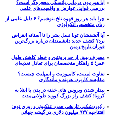
آیا هورمون درمانی یائسگی معجزه‌گر است؟
بررسی فواید، عوارض و واقعیت‌های علمی
چرا باید هر روز قهوه تلخ بنوشیم؟ ۶ دلیل علمی از
زبان متخصص آنکولوژی
آیا آتشفشان توبا نسل بشر را تا آستانه انقراض
برد؟ کشف جدید دانشمندان درباره بزرگ‌ترین
فوران تاریخ زمین
مصرف بیش از حد پروتئین و خطر کاهش طول
عمر؛ ۵ راهکار متخصصان برای تعادل تغذیه‌ای
تفاوت لمینت، کامپوزیت و ایمپلنت چیست؟
مقایسه کاربرد، هزینه و ماندگاری
بیدار شدن ویروس‌ های خفته در بدن با ابتلا به
کرونا؛ کشف راز بزرگ کووید طولانی‌مدت
رکوردشکنی تاریخی «مرد عنکبوتی: روزی نو»؛
افتتاحیه ۹۲۷ میلیون دلاری در گیشه جهانی