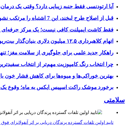
آیا ارتودنسی فقط جنبه زیبایی دارد؟ وقتی یک درمان، 
قبل از اصلاح طرح لبخند، این 7 اشتباه را مرتکب نشوید؛ راهنمای انتخاب دندانپزشک زیبایی در کرج
فقط کاشت ایمپلنت کافی نیست؛ یک مرکز حرفه‌ای چه خ
اتهام کلاهبرداری ۱۲.۵ میلیون دلاری بنیان‌گذار بیت‌ریور (BitRiver) در پرونده تجهیزات استخراج رمزارز
راهکار جدید علمی برای جلوگیری از سلامت مغز؛ تنها 
چرا انتخاب رنگ کامپوزیت مهم‌تر از انتخاب سفیدتر
بهترین خوراکی‌ها و میوه‌ها برای کاهش فشار خون با
برخورد موشک راکت اسپیس ایکس به ماه؛ وقوع یک
سلامتی
تایید اولین تلفات گسترده پرندگان دریایی بر اثر آنفولانزای فوق حاد پرندگان 1