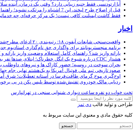
آیا ارتودنسی فقط جنبه زیبایی دارد؟ وقتی یک درمان، آینده سلام
قبل از اصلاح طرح لبخند، این 7 اشتباه را مرتکب نشوید؛ راهنمای انتخاب دندانپزشک زیبایی در کرج
فقط کاشت ایمپلنت کافی نیست؛ یک مرکز حرفه‌ای چه خدماتی بای
اخبار
واقعیت‌سنجی شایعات آیفون ۱۸: رتبه‌بندی ۲۰ ادعای مطرح‌شده بر اساس احتمال وقوع
برنامه منچستریونایتد برای واگذاری حق نام‌گذاری استادیوم ج
یارانه واریز شد؟ راهنمای کامل استعلام وضعیت واریز یارانه و کد
هشدار CDC درباره شیوع یک انگل خطرناک؛ ابتلای صدها نفر به اسهال شدید در ۱۸ ایالت آمریکا
بحران سوخت در روسیه؛ حضور کازاک‌ ها و نیروهای داوطلب برا
صعود تاریخی تیم ملی فوتبال آمریکا به یک‌هشتم نهایی جام جهان
اوج‌گیری موج گرمای طاقت‌فرسا در آستانه تعطیلات؛ شرق آمریکا در ال
ردیابی مالک خودروی تفتیش‌شده توسط پلیس پکن در پی برخورد 
تخت خواب دو نفره
ساعت دیواری
شنوایی سنجی در تهرانپارس
طراحی و تولید قالب
دی تمز
کلیه حقوق مادی و معنوی این سایت مربوط به
جستجو