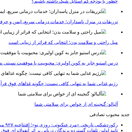
چطور با بودجه کم استایل شیک داشته باشیم؟
تزریقات در منزل پاسداران؛ خدمات درمانی سریع، ایمن و حرفه
مبل راحتی و سلامت بدن؛ انتخابی که فراتر از زیبایی است
درس استیو جابز به کوین اولیری: محبوبیت با موفقیت نسبتی ندا
رژیم غذایی شما به تنهایی کافی نیست: چگونه غذاهای فوق فر
آلبالو: گنجینه ای از خواص برای سلامتی شما
جدید
محبوب
تصادفی
رکوردشکنی تاریخی «مرد عنکبوتی: روزی نو»؛ افتتاحیه ۹۲۷ میلیون دلاری در گیشه جهانی
تایید اولین تلفات گسترده پرندگان دریایی بر اثر آنفولانزای فوق حاد پرندگان 1