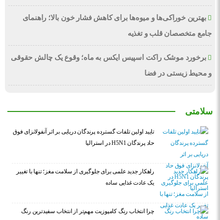
بهترین خوراکی‌ها و میوه‌ها برای کاهش فشار خون بالا؛ راهنمای
جامع متخصصان قلب و تغذیه
برخورد موشک راکت اسپیس ایکس به ماه؛ وقوع یک چالش حقوقی
و محیط زیستی در فضا
سلامتی
تایید اولین تلفات گسترده پرندگان دریایی بر اثر آنفولانزای فوق
حاد پرندگان H5N1 در استرالیا
راهکار جدید علمی برای جلوگیری از سلامت مغز؛ تنها با تغییر
یک عادت غذایی ساده
چرا انتخاب رنگ کامپوزیت مهم‌تر از انتخاب سفیدترین رنگ