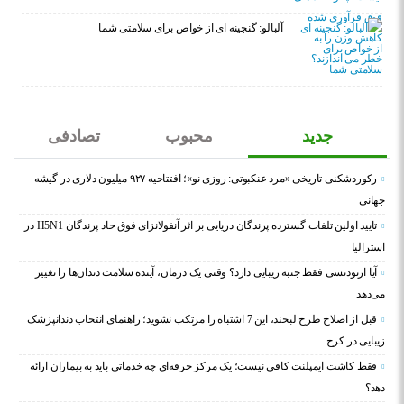
آلبالو: گنجینه ای از خواص برای سلامتی شما
جدید
محبوب
تصادفی
رکوردشکنی تاریخی «مرد عنکبوتی: روزی نو»؛ افتتاحیه ۹۲۷ میلیون دلاری در گیشه
جهانی
تایید اولین تلفات گسترده پرندگان دریایی بر اثر آنفولانزای فوق حاد پرندگان H5N1 در
استرالیا
آیا ارتودنسی فقط جنبه زیبایی دارد؟ وقتی یک درمان، آینده سلامت دندان‌ها را تغییر
می‌دهد
قبل از اصلاح طرح لبخند، این 7 اشتباه را مرتکب نشوید؛ راهنمای انتخاب دندانپزشک
زیبایی در کرج
فقط کاشت ایمپلنت کافی نیست؛ یک مرکز حرفه‌ای چه خدماتی باید به بیماران ارائه
دهد؟