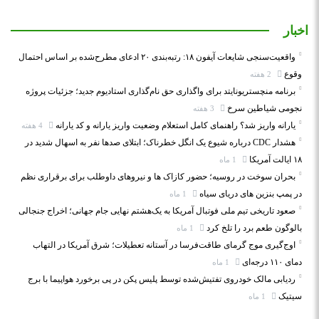
اخبار
واقعیت‌سنجی شایعات آیفون ۱۸: رتبه‌بندی ۲۰ ادعای مطرح‌شده بر اساس احتمال
وقوع
2 هفته
برنامه منچستریونایتد برای واگذاری حق نام‌گذاری استادیوم جدید؛ جزئیات پروژه
نجومی شیاطین سرخ
3 هفته
یارانه واریز شد؟ راهنمای کامل استعلام وضعیت واریز یارانه و کد یارانه
4 هفته
هشدار CDC درباره شیوع یک انگل خطرناک؛ ابتلای صدها نفر به اسهال شدید در
۱۸ ایالت آمریکا
1 ماه
بحران سوخت در روسیه؛ حضور کازاک‌ ها و نیروهای داوطلب برای برقراری نظم
در پمپ بنزین‌ های دریای سیاه
1 ماه
صعود تاریخی تیم ملی فوتبال آمریکا به یک‌هشتم نهایی جام جهانی؛ اخراج جنجالی
بالوگون طعم برد را تلخ کرد
1 ماه
اوج‌گیری موج گرمای طاقت‌فرسا در آستانه تعطیلات؛ شرق آمریکا در التهاب
دمای ۱۱۰ درجه‌ای
1 ماه
ردیابی مالک خودروی تفتیش‌شده توسط پلیس پکن در پی برخورد هواپیما با برج
سیتیک
1 ماه