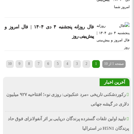
فال روزانه پنجشنبه ۴ دی ۱۴۰۴ | فال امروز و
پیش‌بینی روز
صفحه 1 از 10
1
2
3
4
5
6
7
8
9
10
›
آخرین اخبار
رکوردشکنی تاریخی «مرد عنکبوتی: روزی نو»؛ افتتاحیه ۹۲۷ میلیون
دلاری در گیشه جهانی
تایید اولین تلفات گسترده پرندگان دریایی بر اثر آنفولانزای فوق حاد
پرندگان H5N1 در استرالیا