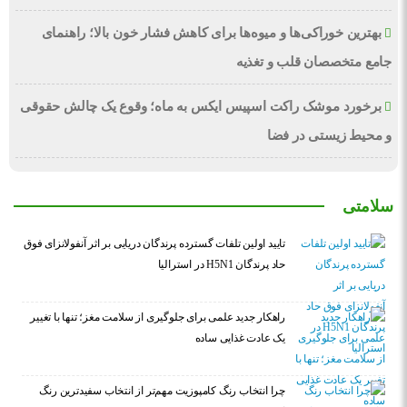
بهترین خوراکی‌ها و میوه‌ها برای کاهش فشار خون بالا؛ راهنمای
جامع متخصصان قلب و تغذیه
برخورد موشک راکت اسپیس ایکس به ماه؛ وقوع یک چالش حقوقی
و محیط زیستی در فضا
سلامتی
تایید اولین تلفات گسترده پرندگان دریایی بر اثر آنفولانزای فوق
حاد پرندگان H5N1 در استرالیا
راهکار جدید علمی برای جلوگیری از سلامت مغز؛ تنها با تغییر
یک عادت غذایی ساده
چرا انتخاب رنگ کامپوزیت مهم‌تر از انتخاب سفیدترین رنگ