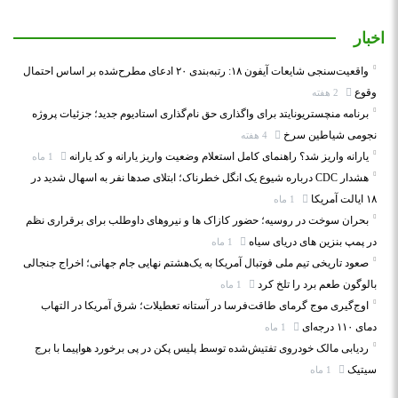
اخبار
واقعیت‌سنجی شایعات آیفون ۱۸: رتبه‌بندی ۲۰ ادعای مطرح‌شده بر اساس احتمال
وقوع
2 هفته
برنامه منچستریونایتد برای واگذاری حق نام‌گذاری استادیوم جدید؛ جزئیات پروژه
نجومی شیاطین سرخ
4 هفته
یارانه واریز شد؟ راهنمای کامل استعلام وضعیت واریز یارانه و کد یارانه
1 ماه
هشدار CDC درباره شیوع یک انگل خطرناک؛ ابتلای صدها نفر به اسهال شدید در
۱۸ ایالت آمریکا
1 ماه
بحران سوخت در روسیه؛ حضور کازاک‌ ها و نیروهای داوطلب برای برقراری نظم
در پمپ بنزین‌ های دریای سیاه
1 ماه
صعود تاریخی تیم ملی فوتبال آمریکا به یک‌هشتم نهایی جام جهانی؛ اخراج جنجالی
بالوگون طعم برد را تلخ کرد
1 ماه
اوج‌گیری موج گرمای طاقت‌فرسا در آستانه تعطیلات؛ شرق آمریکا در التهاب
دمای ۱۱۰ درجه‌ای
1 ماه
ردیابی مالک خودروی تفتیش‌شده توسط پلیس پکن در پی برخورد هواپیما با برج
سیتیک
1 ماه