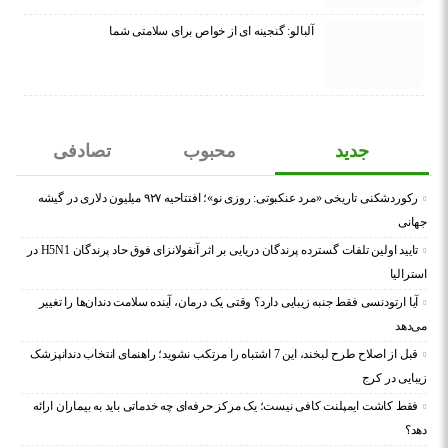
آلبالو: گنجینه ای از خواص برای سلامتی شما
جدید
محبوب
تصادفی
رکوردشکنی تاریخی «مرد عنکبوتی: روزی نو»؛ افتتاحیه ۹۲۷ میلیون دلاری در گیشه
جهانی
تایید اولین تلفات گسترده پرندگان دریایی بر اثر آنفولانزای فوق حاد پرندگان H5N1 در
استرالیا
آیا ارتودنسی فقط جنبه زیبایی دارد؟ وقتی یک درمان، آینده سلامت دندان‌ها را تغییر
می‌دهد
قبل از اصلاح طرح لبخند، این 7 اشتباه را مرتکب نشوید؛ راهنمای انتخاب دندانپزشک
زیبایی در کرج
فقط کاشت ایمپلنت کافی نیست؛ یک مرکز حرفه‌ای چه خدماتی باید به بیماران ارائه
دهد؟