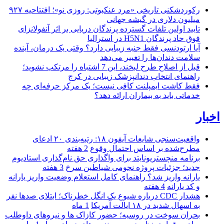
رکوردشکنی تاریخی «مرد عنکبوتی: روزی نو»؛ افتتاحیه ۹۲۷
میلیون دلاری در گیشه جهانی
تایید اولین تلفات گسترده پرندگان دریایی بر اثر آنفولانزای
فوق حاد پرندگان H5N1 در استرالیا
آیا ارتودنسی فقط جنبه زیبایی دارد؟ وقتی یک درمان، آینده
سلامت دندان‌ها را تغییر می‌دهد
قبل از اصلاح طرح لبخند، این 7 اشتباه را مرتکب نشوید؛
راهنمای انتخاب دندانپزشک زیبایی در کرج
فقط کاشت ایمپلنت کافی نیست؛ یک مرکز حرفه‌ای چه
خدماتی باید به بیماران ارائه دهد؟
اخبار
واقعیت‌سنجی شایعات آیفون ۱۸: رتبه‌بندی ۲۰ ادعای
مطرح‌شده بر اساس احتمال وقوع
2 هفته
برنامه منچستریونایتد برای واگذاری حق نام‌گذاری استادیوم
جدید؛ جزئیات پروژه نجومی شیاطین سرخ
3 هفته
یارانه واریز شد؟ راهنمای کامل استعلام وضعیت واریز یارانه
و کد یارانه
4 هفته
هشدار CDC درباره شیوع یک انگل خطرناک؛ ابتلای صدها نفر
به اسهال شدید در ۱۸ ایالت آمریکا
1 ماه
بحران سوخت در روسیه؛ حضور کازاک‌ ها و نیروهای داوطلب