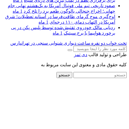
برای برقراری نظم در پمپ بنزین‌ های دریای سیاه
1 ماه
صعود تاریخی تیم ملی فوتبال آمریکا به یک‌هشتم نهایی جام
جهانی؛ اخراج جنجالی بالوگون طعم برد را تلخ کرد
1 ماه
اوج‌گیری موج گرمای طاقت‌فرسا در آستانه تعطیلات؛ شرق
آمریکا در التهاب دمای ۱۱۰ درجه‌ای
1 ماه
ردیابی مالک خودروی تفتیش‌شده توسط پلیس پکن در پی
برخورد هواپیما با برج سیتیک
1 ماه
تخت خواب دو نفره
ساعت دیواری
شنوایی سنجی در تهرانپارس
طراحی و تولید قالب
دی تمز
کلیه حقوق مادی و معنوی این سایت مربوط به
جستجو