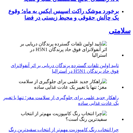
برخورد موشک راکت اسپیس ایکس به ماه؛ وقوع
یک چالش حقوقی و محیط زیستی در فضا
سلامتی
تایید اولین تلفات گسترده پرندگان دریایی بر اثر آنفولانزای
فوق حاد پرندگان H5N1 در استرالیا
راهکار جدید علمی برای جلوگیری از سلامت مغز؛ تنها با تغییر
یک عادت غذایی ساده
چرا انتخاب رنگ کامپوزیت مهم‌تر از انتخاب سفیدترین رنگ