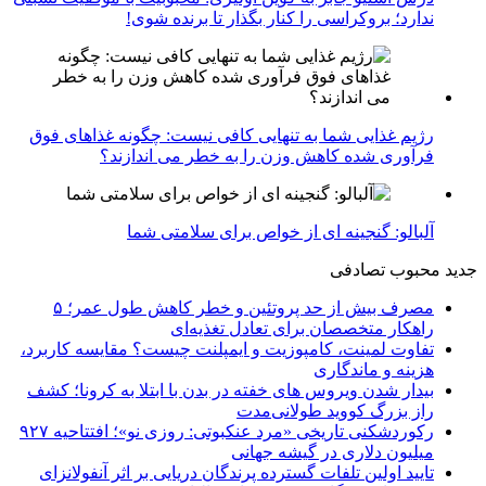
ندارد؛ بروکراسی را کنار بگذار تا برنده شوی!
رژیم غذایی شما به تنهایی کافی نیست: چگونه غذاهای فوق
فرآوری شده کاهش وزن را به خطر می اندازند؟
آلبالو: گنجینه ای از خواص برای سلامتی شما
جدید
محبوب
تصادفی
مصرف بیش از حد پروتئین و خطر کاهش طول عمر؛ ۵
راهکار متخصصان برای تعادل تغذیه‌ای
تفاوت لمینت، کامپوزیت و ایمپلنت چیست؟ مقایسه کاربرد،
هزینه و ماندگاری
بیدار شدن ویروس‌ های خفته در بدن با ابتلا به کرونا؛ کشف
راز بزرگ کووید طولانی‌مدت
رکوردشکنی تاریخی «مرد عنکبوتی: روزی نو»؛ افتتاحیه ۹۲۷
میلیون دلاری در گیشه جهانی
تایید اولین تلفات گسترده پرندگان دریایی بر اثر آنفولانزای