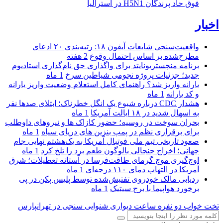
فوق حاد پرندگان H5N1 در استرالیا
اخبار
واقعیت‌سنجی شایعات آیفون ۱۸: رتبه‌بندی ۲۰ ادعای
مطرح‌شده بر اساس احتمال وقوع
2 هفته
برنامه منچستریونایتد برای واگذاری حق نام‌گذاری استادیوم
جدید؛ جزئیات پروژه نجومی شیاطین سرخ
1 ماه
یارانه واریز شد؟ راهنمای کامل استعلام وضعیت واریز یارانه
و کد یارانه
1 ماه
هشدار CDC درباره شیوع یک انگل خطرناک؛ ابتلای صدها نفر
به اسهال شدید در ۱۸ ایالت آمریکا
1 ماه
بحران سوخت در روسیه؛ حضور کازاک‌ ها و نیروهای داوطلب
برای برقراری نظم در پمپ بنزین‌ های دریای سیاه
1 ماه
صعود تاریخی تیم ملی فوتبال آمریکا به یک‌هشتم نهایی جام
جهانی؛ اخراج جنجالی بالوگون طعم برد را تلخ کرد
1 ماه
اوج‌گیری موج گرمای طاقت‌فرسا در آستانه تعطیلات؛ شرق
آمریکا در التهاب دمای ۱۱۰ درجه‌ای
1 ماه
ردیابی مالک خودروی تفتیش‌شده توسط پلیس پکن در پی
برخورد هواپیما با برج سیتیک
1 ماه
تخت خواب دو نفره
ساعت دیواری
شنوایی سنجی در تهرانپارس