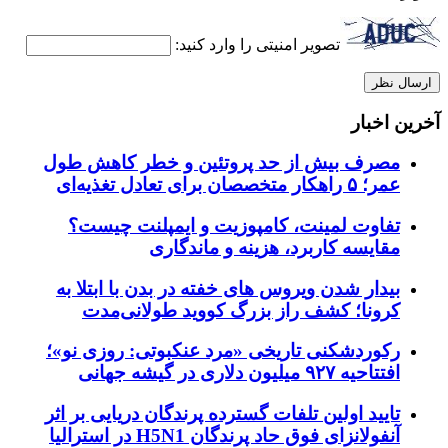
تصویر امنیتی را وارد کنید:
آخرین اخبار
مصرف بیش از حد پروتئین و خطر کاهش طول
عمر؛ ۵ راهکار متخصصان برای تعادل تغذیه‌ای
تفاوت لمینت، کامپوزیت و ایمپلنت چیست؟
مقایسه کاربرد، هزینه و ماندگاری
بیدار شدن ویروس‌ های خفته در بدن با ابتلا به
کرونا؛ کشف راز بزرگ کووید طولانی‌مدت
رکوردشکنی تاریخی «مرد عنکبوتی: روزی نو»؛
افتتاحیه ۹۲۷ میلیون دلاری در گیشه جهانی
تایید اولین تلفات گسترده پرندگان دریایی بر اثر
آنفولانزای فوق حاد پرندگان H5N1 در استرالیا