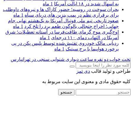
به اسهال شدید در ۱۸ ایالت آمریکا
1 ماه
بحران سوخت در روسیه؛ حضور کازاک‌ ها و نیروهای داوطلب
برای برقراری نظم در پمپ بنزین‌ های دریای سیاه
1 ماه
صعود تاریخی تیم ملی فوتبال آمریکا به یک‌هشتم نهایی جام
جهانی؛ اخراج جنجالی بالوگون طعم برد را تلخ کرد
1 ماه
اوج‌گیری موج گرمای طاقت‌فرسا در آستانه تعطیلات؛ شرق
آمریکا در التهاب دمای ۱۱۰ درجه‌ای
1 ماه
ردیابی مالک خودروی تفتیش‌شده توسط پلیس پکن در پی
برخورد هواپیما با برج سیتیک
1 ماه
تخت خواب دو نفره
ساعت دیواری
شنوایی سنجی در تهرانپارس
طراحی و تولید قالب
دی تمز
کلیه حقوق مادی و معنوی این سایت مربوط به
جستجو