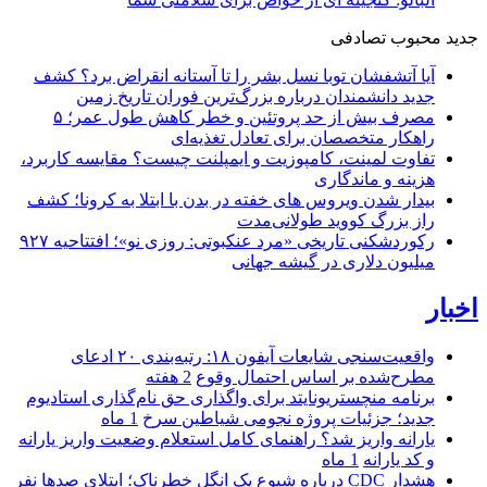
جدید
محبوب
تصادفی
آیا آتشفشان توبا نسل بشر را تا آستانه انقراض برد؟ کشف
جدید دانشمندان درباره بزرگ‌ترین فوران تاریخ زمین
مصرف بیش از حد پروتئین و خطر کاهش طول عمر؛ ۵
راهکار متخصصان برای تعادل تغذیه‌ای
تفاوت لمینت، کامپوزیت و ایمپلنت چیست؟ مقایسه کاربرد،
هزینه و ماندگاری
بیدار شدن ویروس‌ های خفته در بدن با ابتلا به کرونا؛ کشف
راز بزرگ کووید طولانی‌مدت
رکوردشکنی تاریخی «مرد عنکبوتی: روزی نو»؛ افتتاحیه ۹۲۷
میلیون دلاری در گیشه جهانی
اخبار
واقعیت‌سنجی شایعات آیفون ۱۸: رتبه‌بندی ۲۰ ادعای
مطرح‌شده بر اساس احتمال وقوع
2 هفته
برنامه منچستریونایتد برای واگذاری حق نام‌گذاری استادیوم
جدید؛ جزئیات پروژه نجومی شیاطین سرخ
1 ماه
یارانه واریز شد؟ راهنمای کامل استعلام وضعیت واریز یارانه
و کد یارانه
1 ماه
هشدار CDC درباره شیوع یک انگل خطرناک؛ ابتلای صدها نفر