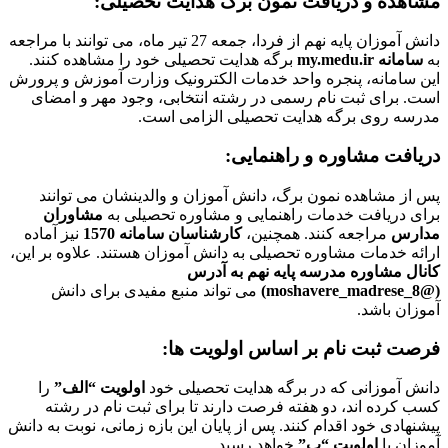
مشاهده و دریافت نمون برگ هدایت تحصیلی:
دانش آموزان پایه نهم از فردا، جمعه 27 تیر ماه، می توانند با مراجعه
به
سامانه my.medu.ir
برگه هدایت تحصیلی خود را مشاهده کنند.
این سامانه، پنجره واحد خدمات الکترونیک وزارت آموزش و پرورش
است. برای ثبت نام رسمی در رشته انتخابی، وجود مهر و امضای
مدرسه روی برگه هدایت تحصیلی الزامی است.
دریافت مشاوره و راهنمایی:
پس از مشاهده نمون برگ، دانش آموزان و والدینشان می توانند
برای دریافت خدمات راهنمایی و مشاوره تحصیلی به
مشاوران
مدارس
مراجعه کنند. همچنین،
کارشناسان سامانه 1570
نیز آماده
ارائه خدمات مشاوره تحصیلی به دانش آموزان هستند. علاوه بر این،
کانال مشاوره مدرسه پایه نهم به آدرس
(@moshavere_madrese_8)
می تواند منبع مفیدی برای دانش
آموزان باشد.
فرصت ثبت نام بر اساس اولویت ها:
دانش آموزانی که در برگه هدایت تحصیلی خود
اولویت “الف”
را
کسب کرده اند، دو هفته فرصت دارند تا برای ثبت نام در رشته
پیشنهادی خود اقدام کنند. پس از پایان این بازه زمانی، نوبت به دانش
آموزان با
اولویت “ب”
خواهد رسید.