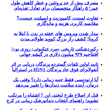
مصرف بیش از حد پروتئین و خطر کاهش طول
عمر؛ ۵ راهکار متخصصان برای تعادل تغذیه‌ای
تفاوت لمینت، کامپوزیت و ایمپلنت چیست؟
مقایسه کاربرد، هزینه و ماندگاری
بیدار شدن ویروس‌ های خفته در بدن با ابتلا به
کرونا؛ کشف راز بزرگ کووید طولانی‌مدت
رکوردشکنی تاریخی «مرد عنکبوتی: روزی نو»؛
افتتاحیه ۹۲۷ میلیون دلاری در گیشه جهانی
تایید اولین تلفات گسترده پرندگان دریایی بر اثر
آنفولانزای فوق حاد پرندگان H5N1 در استرالیا
آیا ارتودنسی فقط جنبه زیبایی دارد؟ وقتی یک
درمان، آینده سلامت دندان‌ها را تغییر می‌دهد
قبل از اصلاح طرح لبخند، این 7 اشتباه را مرتکب
نشوید؛ راهنمای انتخاب دندانپزشک زیبایی در کرج