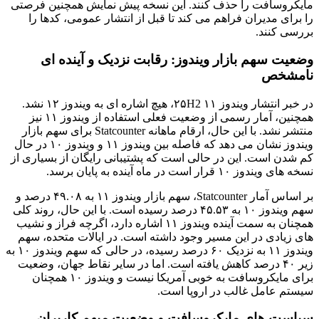
مایکروسافت را حذف کنند. این نسخه پیش نمایش همچنین فرصتی
را برای مدیران فراهم می کند تا قبل از انتشار عمومی، کدها را
بررسی کنند.
وضعیت سهم بازار ویندوز: رقابت نزدیک و آینده ای
نامشخص
در خبر انتشار ویندوز ۱۱ ۲۵H2، هیچ اشاره ای به ویندوز ۱۲ نشد.
همچنین، آمار رسمی از وضعیت فعلی استفاده از ویندوز ۱۱ نیز
منتشر نشد. با این حال، ارقام ماهانه Statcounter برای سهم بازار
ویندوز نشان می دهد که فاصله بین ویندوز ۱۱ و ویندوز ۱۰ در حال
کم شدن است. این در حالی است که پشتیبانی رایگان از بسیاری از
نسخه های ویندوز ۱۰ قرار است در ماه آینده به پایان برسد.
بر اساس آمار Statcounter، سهم بازار ویندوز ۱۱ به ۴۹.۰۸ درصد و
سهم ویندوز ۱۰ به ۴۵.۵۳ درصد رسیده است. با این حال، روند کلی
همچنان به سمت آینده ویندوز ۱۱ اشاره دارد، اگرچه فراز و نشیب
های زیادی در این مسیر وجود داشته است. در ایالات متحده، سهم
ویندوز ۱۱ به نزدیک ۶۰ درصد رسیده، در حالی که سهم ویندوز ۱۰ به
زیر ۴۰ درصد کاهش یافته است. اما در سایر نقاط جهان، وضعیت
برای مایکروسافت به خوبی آمریکا نیست و ویندوز ۱۰ همچنان
سیستم عامل غالب در اروپا است.
سیاست های مایکروسافت و وضعیت مبهم کاربران