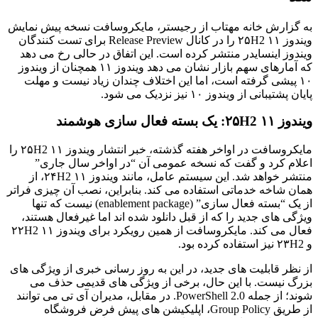
به گزارش خانه مهتاب از رجیستر، مایکروسافت نسخه پیش نمایش
ویندوز ۱۱ ۲۵H2 را در کانال Release Preview برای تست کنندگان
ویندوز اینسایدر منتشر کرده است. این اتفاق در حالی رخ می دهد
که آمارهای سهم بازار نشان می دهد ویندوز ۱۱ همچنان از ویندوز
۱۰ پیشی گرفته است، اما این اختلاف چندان زیاد نیست و مهلت
پایان پشتیبانی از ویندوز ۱۰ نیز نزدیک می شود.
ویندوز ۱۱ ۲۵H2: یک بسته فعال سازی هوشمند
مایکروسافت در اواخر هفته گذشته، خبر انتشار ویندوز ۱۱ ۲۵H2 را
اعلام کرد و گفت که نسخه عمومی آن “در اواخر سال جاری”
منتشر خواهد شد. این سیستم عامل، مانند ویندوز ۱۱ ۲۴H2، از
همان شاخه خدماتی استفاده می کند. بنابراین، نصب آن چیزی فراتر
از یک “بسته فعال سازی” (enablement package) نیست که تنها
ویژگی های جدید را که از قبل دانلود شده اند اما غیرفعال هستند،
فعال می کند. مایکروسافت از همین رویکرد برای ویندوز ۱۱ ۲۲H2
و ۲۳H2 نیز استفاده کرده بود.
از نظر قابلیت های جدید، در این به روز رسانی خبری از ویژگی های
بزرگ نیست. با این حال، برخی از ویژگی های قدیمی حذف می
شوند؛ از جمله PowerShell 2.0. در مقابل، مدیران آی تی می توانند
از طریق Group Policy، اپلیکیشن های پیش فرض فروشگاه