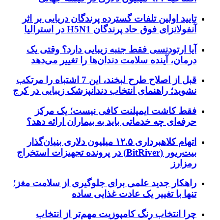
تایید اولین تلفات گسترده پرندگان دریایی بر اثر
آنفولانزای فوق حاد پرندگان H5N1 در استرالیا
آیا ارتودنسی فقط جنبه زیبایی دارد؟ وقتی یک
درمان، آینده سلامت دندان‌ها را تغییر می‌دهد
قبل از اصلاح طرح لبخند، این 7 اشتباه را مرتکب
نشوید؛ راهنمای انتخاب دندانپزشک زیبایی در کرج
فقط کاشت ایمپلنت کافی نیست؛ یک مرکز
حرفه‌ای چه خدماتی باید به بیماران ارائه دهد؟
اتهام کلاهبرداری ۱۲.۵ میلیون دلاری بنیان‌گذار
بیت‌ریور (BitRiver) در پرونده تجهیزات استخراج
رمزارز
راهکار جدید علمی برای جلوگیری از سلامت مغز؛
تنها با تغییر یک عادت غذایی ساده
چرا انتخاب رنگ کامپوزیت مهم‌تر از انتخاب