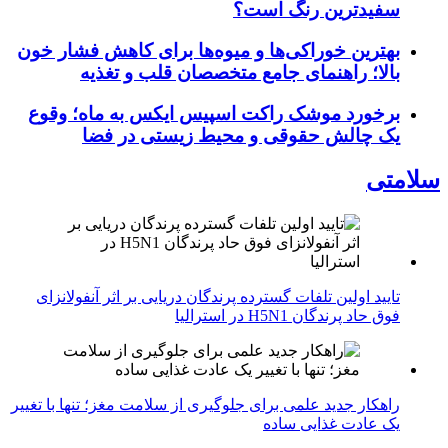
سفیدترین رنگ است؟
بهترین خوراکی‌ها و میوه‌ها برای کاهش فشار خون
بالا؛ راهنمای جامع متخصصان قلب و تغذیه
برخورد موشک راکت اسپیس ایکس به ماه؛ وقوع
یک چالش حقوقی و محیط زیستی در فضا
سلامتی
تایید اولین تلفات گسترده پرندگان دریایی بر اثر آنفولانزای
فوق حاد پرندگان H5N1 در استرالیا
راهکار جدید علمی برای جلوگیری از سلامت مغز؛ تنها با تغییر
یک عادت غذایی ساده