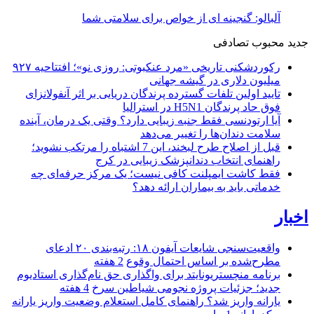
آلبالو: گنجینه ای از خواص برای سلامتی شما
جدید
محبوب
تصادفی
رکوردشکنی تاریخی «مرد عنکبوتی: روزی نو»؛ افتتاحیه ۹۲۷
میلیون دلاری در گیشه جهانی
تایید اولین تلفات گسترده پرندگان دریایی بر اثر آنفولانزای
فوق حاد پرندگان H5N1 در استرالیا
آیا ارتودنسی فقط جنبه زیبایی دارد؟ وقتی یک درمان، آینده
سلامت دندان‌ها را تغییر می‌دهد
قبل از اصلاح طرح لبخند، این 7 اشتباه را مرتکب نشوید؛
راهنمای انتخاب دندانپزشک زیبایی در کرج
فقط کاشت ایمپلنت کافی نیست؛ یک مرکز حرفه‌ای چه
خدماتی باید به بیماران ارائه دهد؟
اخبار
واقعیت‌سنجی شایعات آیفون ۱۸: رتبه‌بندی ۲۰ ادعای
مطرح‌شده بر اساس احتمال وقوع
2 هفته
برنامه منچستریونایتد برای واگذاری حق نام‌گذاری استادیوم
جدید؛ جزئیات پروژه نجومی شیاطین سرخ
4 هفته
یارانه واریز شد؟ راهنمای کامل استعلام وضعیت واریز یارانه