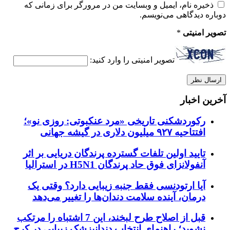
ذخیره نام، ایمیل و وبسایت من در مرورگر برای زمانی که
دوباره دیدگاهی می‌نویسم.
تصویر امنیتی
*
تصویر امنیتی را وارد کنید:
آخرین اخبار
رکوردشکنی تاریخی «مرد عنکبوتی: روزی نو»؛
افتتاحیه ۹۲۷ میلیون دلاری در گیشه جهانی
تایید اولین تلفات گسترده پرندگان دریایی بر اثر
آنفولانزای فوق حاد پرندگان H5N1 در استرالیا
آیا ارتودنسی فقط جنبه زیبایی دارد؟ وقتی یک
درمان، آینده سلامت دندان‌ها را تغییر می‌دهد
قبل از اصلاح طرح لبخند، این 7 اشتباه را مرتکب
نشوید؛ راهنمای انتخاب دندانپزشک زیبایی در کرج