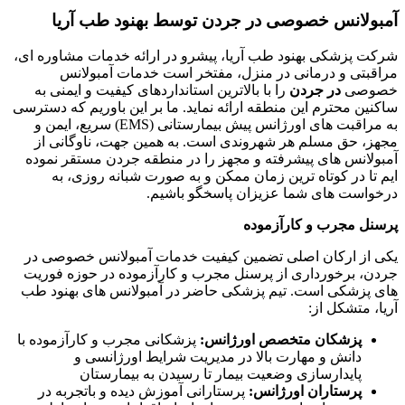
آمبولانس خصوصی در جردن توسط بهنود طب آریا
شرکت پزشکی بهنود طب آریا، پیشرو در ارائه خدمات مشاوره ای،
مراقبتی و درمانی در منزل، مفتخر است خدمات
آمبولانس
خصوصی
در جردن
را با بالاترین استانداردهای کیفیت و ایمنی به
ساکنین محترم این منطقه ارائه نماید. ما بر این باوریم که دسترسی
به مراقبت های اورژانس پیش بیمارستانی
(EMS) سریع، ایمن و
مجهز، حق مسلم هر شهروندی است. به همین جهت، ناوگانی از
آمبولانس های پیشرفته و مجهز را در منطقه جردن مستقر نموده
ایم تا در کوتاه ترین زمان ممکن و به صورت شبانه روزی، به
درخواست های شما عزیزان پاسخگو باشیم.
پرسنل مجرب و کارآزموده
یکی از ارکان اصلی تضمین کیفیت خدمات آمبولانس خصوصی در
جردن، برخورداری از پرسنل مجرب و کارآزموده در حوزه فوریت
های پزشکی است. تیم پزشکی حاضر در آمبولانس های بهنود طب
آریا، متشکل از
:
پزشکان متخصص اورژانس
:
پزشکانی مجرب و کارآزموده با
دانش و مهارت بالا در مدیریت شرایط اورژانسی و
پایدارسازی وضعیت بیمار تا رسیدن به بیمارستان
پرستاران اورژانس
:
پرستارانی آموزش دیده و باتجربه در