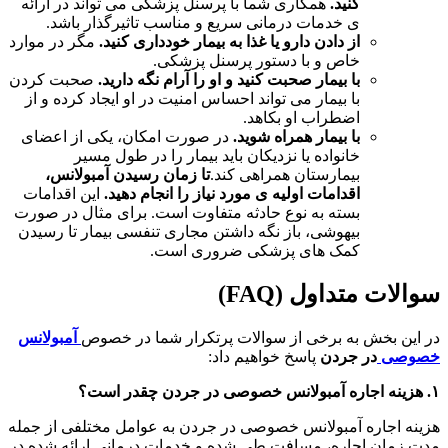
کنید
.
همکاری شما با پرسنل پزشکی می تواند در ارائه
ی خدمات درمانی سریع و مناسب تاثیرگذار باشد.
از دادن دارو یا غذا به بیمار خودداری کنید
.
مگر در موارد
خاص و با دستور پرسنل پزشکی.
با بیمار صحبت کنید و او را آرام نگه دارید
.
صحبت کردن
با بیمار می تواند احساس امنیت در او ایجاد کرده و از
اضطراب او بکاهد.
با بیمار همراه شوید
.
در صورت امکان، یکی از اعضای
خانواده یا نزدیکان باید بیمار را در طول مسیر
بیمارستان همراهی کند.
تا زمان رسیدن آمبولانس،
اقدامات اولیه ی مورد نیاز را انجام دهید
.
این اقدامات
بسته به نوع حادثه متفاوت است. برای مثال در صورت
بیهوشی، باز نگه داشتن مجاری تنفسی بیمار تا رسیدن
کمک های پزشکی ضروری است.
سوالات متداول
(FAQ)
در این بخش به برخی از سوالات پرتکرار شما در خصوص
آمبولانس
خصوصی
در جردن
پاسخ خواهیم داد
:
۱
. هزینه اجاره آمبولانس خصوصی در جردن چقدر است؟
هزینه اجاره آمبولانس خصوصی در جردن به عوامل مختلفی از جمله
مدت زمان اجاره، مسافت طی شده و خدمات درمانی ارائه شده در