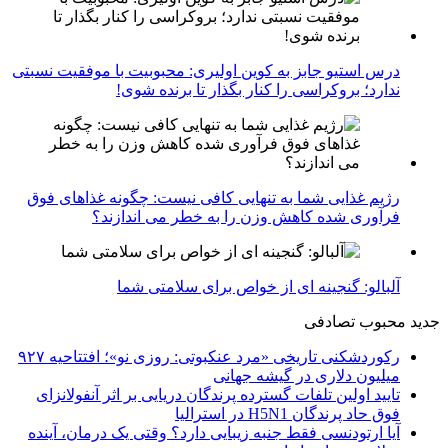
درس استیو جابز به کوین اولیری: محبوبیت با موفقیت نسبتی
ندارد؛ بروکراسی را کنار بگذار تا برنده شوی!
رژیم غذایی شما به تنهایی کافی نیست: چگونه غذاهای فوق
فرآوری شده کاهش وزن را به خطر می اندازند؟
آلبالو: گنجینه ای از خواص برای سلامتی شما
جدید
محبوب
تصادفی
رکوردشکنی تاریخی «مرد عنکبوتی: روزی نو»؛ افتتاحیه ۹۲۷
میلیون دلاری در گیشه جهانی
تایید اولین تلفات گسترده پرندگان دریایی بر اثر آنفولانزای
فوق حاد پرندگان H5N1 در استرالیا
آیا ارتودنسی فقط جنبه زیبایی دارد؟ وقتی یک درمان، آینده