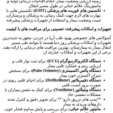
زمینه ارزیابی وضعیت بیمار، انجام اقدامات درمانی اولیه و
مانیتورینگ علائم حیاتی در طول مسیر انتقال
تکنسینن های فوریت های پزشکی
(EMT):
تکنسینن هایی با
مهارت های لازم جهت کمک رسانی به پزشکان و پرستاران،
تثبیت وضعیت بیمار و استفاده از تجهیزات پزشکی پیشرفته
تجهیزات و امکانات پیشرفته: تضمینی برای مراقبت های با کیفیت
آمبولانس های خصوصی بهنود طب آریا در جردن، مجهز به جدیدترین
تجهیزات و امکانات پزشکی روز دنیا هستند تا بتوانند طی مسیر
انتقال بیمار به بیمارستان، بهترین مراقبت های درمانی را ارائه دهند.
برخی از این تجهیزات و امکانات عبارتند از
:
دستگاه الکتروکاردیوگرام
(ECG):
برای ثبت نوار قلب و
ارزیابی ریتم و عملکرد قلبی بیمار
دستگاه پالس اکسیمتری
(Pulse Oximetry):
برای سنجش
میزان اکسیژن خون بیمار
دستگاه دفیبریلاتور
(Defibrillator):
برای احیای قلبی ریوی در
صورت بروز ایست قلبی
دستگاه ونتیلاتور
(Ventilator):
برای کمک به تنفس بیماران با
مشکلات تنفسی حاد
**پمپ های تزریق دارو: ** برای تجویز دقیق و کنترل شده
داروهای وریدی به بیمار
مانیتور علائم حیاتی
:
برای بررسی و پایش مداوم فشار خون،