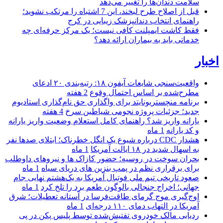
سلامت دندان‌ها را تغییر می‌دهد
قبل از اصلاح طرح لبخند، این 7 اشتباه را مرتکب نشوید؛
راهنمای انتخاب دندانپزشک زیبایی در کرج
فقط کاشت ایمپلنت کافی نیست؛ یک مرکز حرفه‌ای چه
خدماتی باید به بیماران ارائه دهد؟
اخبار
واقعیت‌سنجی شایعات آیفون ۱۸: رتبه‌بندی ۲۰ ادعای
مطرح‌شده بر اساس احتمال وقوع
2 هفته
برنامه منچستریونایتد برای واگذاری حق نام‌گذاری استادیوم
جدید؛ جزئیات پروژه نجومی شیاطین سرخ
4 هفته
یارانه واریز شد؟ راهنمای کامل استعلام وضعیت واریز یارانه
و کد یارانه
1 ماه
هشدار CDC درباره شیوع یک انگل خطرناک؛ ابتلای صدها نفر
به اسهال شدید در ۱۸ ایالت آمریکا
1 ماه
بحران سوخت در روسیه؛ حضور کازاک‌ ها و نیروهای داوطلب
برای برقراری نظم در پمپ بنزین‌ های دریای سیاه
1 ماه
صعود تاریخی تیم ملی فوتبال آمریکا به یک‌هشتم نهایی جام
جهانی؛ اخراج جنجالی بالوگون طعم برد را تلخ کرد
1 ماه
اوج‌گیری موج گرمای طاقت‌فرسا در آستانه تعطیلات؛ شرق
آمریکا در التهاب دمای ۱۱۰ درجه‌ای
1 ماه
ردیابی مالک خودروی تفتیش‌شده توسط پلیس پکن در پی