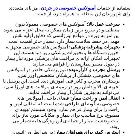
استفاده از خدمات
آمبولانس خصوصی در جردن
، مزایای متعددی
برای شهروندان این منطقه به همراه دارد، از جمله
:
سرعت عمل بالا
:
آمبولانس های خصوصی معمولا بدون
معطلی و در سریع ترین زمان ممکن به محل اعزام می شوند.
این امر به ویژه در مواقع اورژانسی که دقایق اولیه نقش
مهمی در حفظ سلامت بیمار دارد، بسیار حائز اهمیت است.
تجهیزات پیشرفته پزشکی
:
آمبولانس های خصوصی مجهز به
آخرین دستگاه ها و تجهیزات پزشکی روز دنیا هستند. این
تجهیزات امکان ارائه ی مراقبت های پزشکی مورد نیاز بیمار
در طول مسیر بیمارستان را فراهم می سازند.
پرسنل مجرب و کارآزموده
:
تیم پزشکی حاضر در آمبولانس
های خصوصی متشکل از پزشکان متخصص اورژانس،
پرستاران مجرب و کادر فنی آموزش دیده است. این پرسنل با
تجربه ی بالا و دانش روز در زمینه ی مراقبت های اورژانسی،
می توانند به بهترین شکل از بیمار مراقبت نمایند.
انتقال ایمن و راحت بیمار
:
فضای داخلی آمبولانس های
خصوصی به گونه ای طراحی شده است که انتقالی ایمن و
راحت را برای بیمار فراهم سازد. وجود سیستم تهویه ی
مطبوع، برخ مناسب برای بیمار و امکانات مورد نیاز برای
ثبات وضعیت بیمار از جمله ی این ویژگی ها به شمار می
روند.
استرس کمتر برای همراهان بیمار
:
در شرایط اورژانسی،