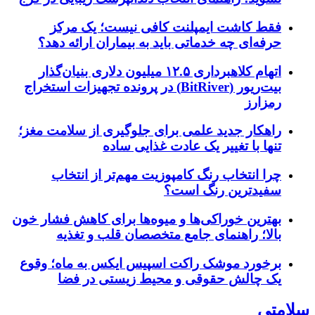
فقط کاشت ایمپلنت کافی نیست؛ یک مرکز
حرفه‌ای چه خدماتی باید به بیماران ارائه دهد؟
اتهام کلاهبرداری ۱۲.۵ میلیون دلاری بنیان‌گذار
بیت‌ریور (BitRiver) در پرونده تجهیزات استخراج
رمزارز
راهکار جدید علمی برای جلوگیری از سلامت مغز؛
تنها با تغییر یک عادت غذایی ساده
چرا انتخاب رنگ کامپوزیت مهم‌تر از انتخاب
سفیدترین رنگ است؟
بهترین خوراکی‌ها و میوه‌ها برای کاهش فشار خون
بالا؛ راهنمای جامع متخصصان قلب و تغذیه
برخورد موشک راکت اسپیس ایکس به ماه؛ وقوع
یک چالش حقوقی و محیط زیستی در فضا
سلامتی