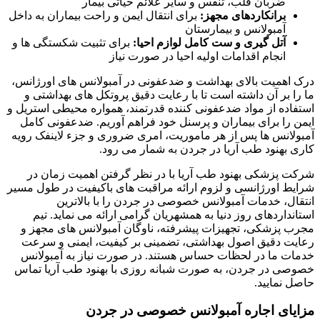
ضربان قلب، تنفس و سایر علائم حیاتی بیمار
برانکاردهای مجهز
:
برای انتقال ایمن و راحت بیماران به داخل
آمبولانس و بیمارستان
آتل گیری و ست کامل لوازم احیا
:
برای تثبیت شکستگی ها و
انجام اقدامات اولیه احیا در صورت نیاز
درک اهمیت بالای بهداشت و ضدعفونی در آمبولانس های اورژانس،
ما را بر آن داشته است تا با رعایت دقیق پروتکل های بهداشتی و
استفاده از مواد ضدعفونی کننده قدرتمند، همواره محیطی استریل و
ایمن را برای بیماران و پرسنل خود فراهم آوریم. ضدعفونی کامل
آمبولانس ها پس از هر ماموریت، امری ضروری و جزء لاینفک رویه
کاری بهنود طب آریا در جردن به شمار می رود
.
شرکت پزشکی بهنود طب آریا با در نظر گرفتن اهمیت زمان در
شرایط اورژانسی و لزوم ارائه مراقبت های باکیفیت در طول مسیر
انتقال، خدمات آمبولانس خصوصی در جردن را با بالاترین
استانداردهای روز دنیا به همشهریان گرامی ارائه می نماید. تیم
مجرب پزشکی، تجهیزات پیشرفته، ناوگان آمبولانس های مجهز و
رعایت دقیق اصول بهداشتی، تضمینی بر کیفیت، ایمنی و سرعت
خدمات ما در لحظات حساس هستند. در صورت نیاز به آمبولانس
خصوصی در جردن، به صورت شبانه روزی با بهنود طب آریا تماس
حاصل نمایید
.
مزایای اجاره آمبولانس خصوصی در جردن