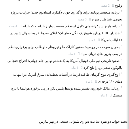
وقوع
2 هفته
برنامه منچستریونایتد برای واگذاری حق نام‌گذاری استادیوم جدید؛ جزئیات پروژه
نجومی شیاطین سرخ
3 هفته
یارانه واریز شد؟ راهنمای کامل استعلام وضعیت واریز یارانه و کد یارانه
4 هفته
هشدار CDC درباره شیوع یک انگل خطرناک؛ ابتلای صدها نفر به اسهال شدید در
۱۸ ایالت آمریکا
1 ماه
بحران سوخت در روسیه؛ حضور کازاک‌ ها و نیروهای داوطلب برای برقراری نظم
در پمپ بنزین‌ های دریای سیاه
1 ماه
صعود تاریخی تیم ملی فوتبال آمریکا به یک‌هشتم نهایی جام جهانی؛ اخراج جنجالی
بالوگون طعم برد را تلخ کرد
1 ماه
اوج‌گیری موج گرمای طاقت‌فرسا در آستانه تعطیلات؛ شرق آمریکا در التهاب
دمای ۱۱۰ درجه‌ای
1 ماه
ردیابی مالک خودروی تفتیش‌شده توسط پلیس پکن در پی برخورد هواپیما با برج
سیتیک
1 ماه
تخت خواب دو نفره
ساعت دیواری
شنوایی سنجی در تهرانپارس