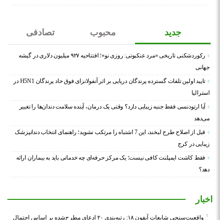
جدید
محبوب
تصادفی
رکوردشکنی تاریخی «مرد عنکبوتی: روزی نو»؛ افتتاحیه ۹۲۷ میلیون دلاری در گیشه
جهانی
تایید اولین تلفات گسترده پرندگان دریایی بر اثر آنفولانزای فوق حاد پرندگان H5N1 در
استرالیا
آیا ارتودنسی فقط جنبه زیبایی دارد؟ وقتی یک درمان، آینده سلامت دندان‌ها را تغییر
می‌دهد
قبل از اصلاح طرح لبخند، این 7 اشتباه را مرتکب نشوید؛ راهنمای انتخاب دندانپزشک
زیبایی در کرج
فقط کاشت ایمپلنت کافی نیست؛ یک مرکز حرفه‌ای چه خدماتی باید به بیماران ارائه
دهد؟
اخبار
واقعیت‌سنجی شایعات آیفون ۱۸: رتبه‌بندی ۲۰ ادعای مطرح‌شده بر اساس احتمال