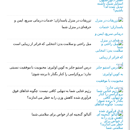
تزریقات در منزل پاسداران؛ خدمات درمانی سریع، ایمن و
حرفه‌ای در منزل شما
مبل راحتی و سلامت بدن؛ انتخابی که فراتر از زیبایی است
درس استیو جابز به کوین اولیری: محبوبیت با موفقیت نسبتی
ندارد؛ بروکراسی را کنار بگذار تا برنده شوی!
رژیم غذایی شما به تنهایی کافی نیست: چگونه غذاهای فوق
فرآوری شده کاهش وزن را به خطر می اندازند؟
آلبالو: گنجینه ای از خواص برای سلامتی شما