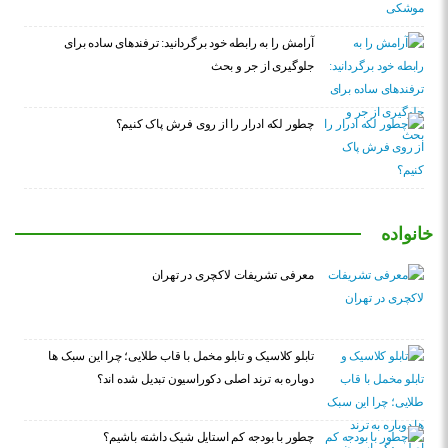
آرامش را به رابطه خود برگردانید: ترفندهای ساده برای
جلوگیری از جر و بحث
چطور لکه ادرار را از روی فرش پاک کنیم؟
خانواده
معرفی تشریفات لاکچری در تهران
تابلو کلاسیک و تابلو مخمل با قاب طلایی؛ چرا این سبک ها
دوباره به ترند اصلی دکوراسیون تبدیل شده اند؟
چطور با بودجه کم استایل شیک داشته باشیم؟