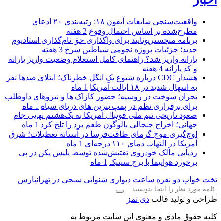
اخبار
واقعیت‌سنجی شایعات آیفون ۱۸: رتبه‌بندی ۲۰ ادعای
مطرح‌شده بر اساس احتمال وقوع
2 هفته
برنامه منچستریونایتد برای واگذاری حق نام‌گذاری استادیوم
جدید؛ جزئیات پروژه نجومی شیاطین سرخ
3 هفته
یارانه واریز شد؟ راهنمای کامل استعلام وضعیت واریز یارانه
و کد یارانه
4 هفته
هشدار CDC درباره شیوع یک انگل خطرناک؛ ابتلای صدها نفر
به اسهال شدید در ۱۸ ایالت آمریکا
1 ماه
بحران سوخت در روسیه؛ حضور کازاک‌ ها و نیروهای داوطلب
برای برقراری نظم در پمپ بنزین‌ های دریای سیاه
1 ماه
صعود تاریخی تیم ملی فوتبال آمریکا به یک‌هشتم نهایی جام
جهانی؛ اخراج جنجالی بالوگون طعم برد را تلخ کرد
1 ماه
اوج‌گیری موج گرمای طاقت‌فرسا در آستانه تعطیلات؛ شرق
آمریکا در التهاب دمای ۱۱۰ درجه‌ای
1 ماه
ردیابی مالک خودروی تفتیش‌شده توسط پلیس پکن در پی
برخورد هواپیما با برج سیتیک
1 ماه
تخت خواب دو نفره
ساعت دیواری
شنوایی سنجی در تهرانپارس
طراحی و تولید قالب
دی تمز
کلیه حقوق مادی و معنوی این سایت مربوط به