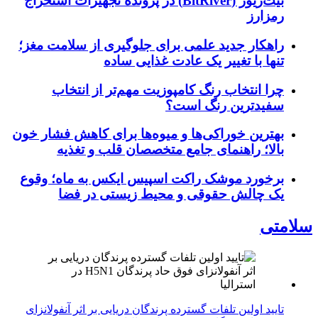
بیت‌ریور (BitRiver) در پرونده تجهیزات استخراج
رمزارز
راهکار جدید علمی برای جلوگیری از سلامت مغز؛
تنها با تغییر یک عادت غذایی ساده
چرا انتخاب رنگ کامپوزیت مهم‌تر از انتخاب
سفیدترین رنگ است؟
بهترین خوراکی‌ها و میوه‌ها برای کاهش فشار خون
بالا؛ راهنمای جامع متخصصان قلب و تغذیه
برخورد موشک راکت اسپیس ایکس به ماه؛ وقوع
یک چالش حقوقی و محیط زیستی در فضا
سلامتی
تایید اولین تلفات گسترده پرندگان دریایی بر اثر آنفولانزای