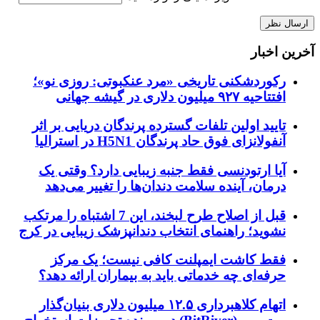
آخرین اخبار
رکوردشکنی تاریخی «مرد عنکبوتی: روزی نو»؛
افتتاحیه ۹۲۷ میلیون دلاری در گیشه جهانی
تایید اولین تلفات گسترده پرندگان دریایی بر اثر
آنفولانزای فوق حاد پرندگان H5N1 در استرالیا
آیا ارتودنسی فقط جنبه زیبایی دارد؟ وقتی یک
درمان، آینده سلامت دندان‌ها را تغییر می‌دهد
قبل از اصلاح طرح لبخند، این 7 اشتباه را مرتکب
نشوید؛ راهنمای انتخاب دندانپزشک زیبایی در کرج
فقط کاشت ایمپلنت کافی نیست؛ یک مرکز
حرفه‌ای چه خدماتی باید به بیماران ارائه دهد؟
اتهام کلاهبرداری ۱۲.۵ میلیون دلاری بنیان‌گذار