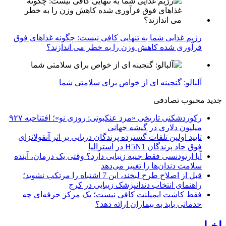
رژیم غذایی شما به تنهایی کافی نیست: چگونه غذاهای فوق
فرآوری شده کاهش وزن را به خطر می اندازند؟
آلبالو: گنجینه ای از خواص برای سلامتی شما
جدید
محبوب
تصادفی
رکوردشکنی تاریخی «مرد عنکبوتی: روزی نو»؛ افتتاحیه ۹۲۷
میلیون دلاری در گیشه جهانی
تایید اولین تلفات گسترده پرندگان دریایی بر اثر آنفولانزای
فوق حاد پرندگان H5N1 در استرالیا
آیا ارتودنسی فقط جنبه زیبایی دارد؟ وقتی یک درمان، آینده
سلامت دندان‌ها را تغییر می‌دهد
قبل از اصلاح طرح لبخند، این 7 اشتباه را مرتکب نشوید؛
راهنمای انتخاب دندانپزشک زیبایی در کرج
فقط کاشت ایمپلنت کافی نیست؛ یک مرکز حرفه‌ای چه
خدماتی باید به بیماران ارائه دهد؟