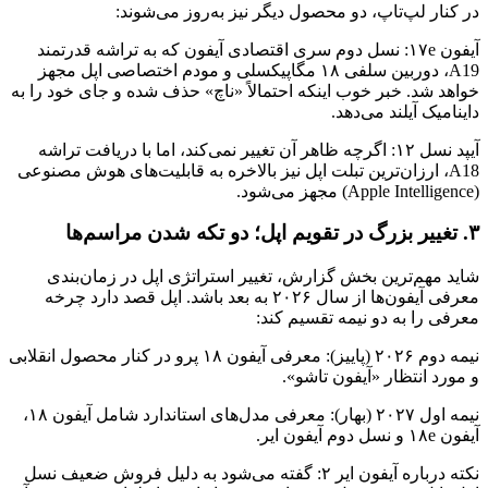
در کنار لپ‌تاپ، دو محصول دیگر نیز به‌روز می‌شوند:
آیفون ۱۷e: نسل دوم سری اقتصادی آیفون که به تراشه قدرتمند
A19، دوربین سلفی ۱۸ مگاپیکسلی و مودم اختصاصی اپل مجهز
خواهد شد. خبر خوب اینکه احتمالاً «ناچ» حذف شده و جای خود را به
داینامیک آیلند می‌دهد.
آیپد نسل ۱۲: اگرچه ظاهر آن تغییر نمی‌کند، اما با دریافت تراشه
A18، ارزان‌ترین تبلت اپل نیز بالاخره به قابلیت‌های هوش مصنوعی
(Apple Intelligence) مجهز می‌شود.
۳. تغییر بزرگ در تقویم اپل؛ دو تکه شدن مراسم‌ها
شاید مهم‌ترین بخش گزارش، تغییر استراتژی اپل در زمان‌بندی
معرفی آیفون‌ها از سال ۲۰۲۶ به بعد باشد. اپل قصد دارد چرخه
معرفی را به دو نیمه تقسیم کند:
نیمه دوم ۲۰۲۶ (پاییز): معرفی آیفون ۱۸ پرو در کنار محصول انقلابی
و مورد انتظار «آیفون تاشو».
نیمه اول ۲۰۲۷ (بهار): معرفی مدل‌های استاندارد شامل آیفون ۱۸،
آیفون ۱۸e و نسل دوم آیفون ایر.
نکته درباره آیفون ایر ۲: گفته می‌شود به دلیل فروش ضعیف نسل