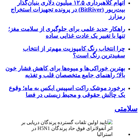
اتهام کلاهبرداری ۱۲.۵ میلیون دلاری بنیان‌گذار
بیت‌ریور (BitRiver) در پرونده تجهیزات استخراج
رمزارز
راهکار جدید علمی برای جلوگیری از سلامت مغز؛
تنها با تغییر یک عادت غذایی ساده
چرا انتخاب رنگ کامپوزیت مهم‌تر از انتخاب
سفیدترین رنگ است؟
بهترین خوراکی‌ها و میوه‌ها برای کاهش فشار خون
بالا؛ راهنمای جامع متخصصان قلب و تغذیه
برخورد موشک راکت اسپیس ایکس به ماه؛ وقوع
یک چالش حقوقی و محیط زیستی در فضا
سلامتی