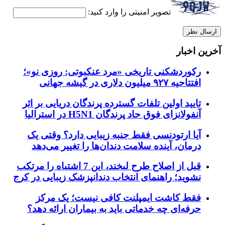
تصویر امنیتی را وارد کنید:
آخرین اخبار
رکوردشکنی تاریخی «مرد عنکبوتی: روزی نو»؛
افتتاحیه ۹۲۷ میلیون دلاری در گیشه جهانی
تایید اولین تلفات گسترده پرندگان دریایی بر اثر
آنفولانزای فوق حاد پرندگان H5N1 در استرالیا
آیا ارتودنسی فقط جنبه زیبایی دارد؟ وقتی یک
درمان، آینده سلامت دندان‌ها را تغییر می‌دهد
قبل از اصلاح طرح لبخند، این 7 اشتباه را مرتکب
نشوید؛ راهنمای انتخاب دندانپزشک زیبایی در کرج
فقط کاشت ایمپلنت کافی نیست؛ یک مرکز
حرفه‌ای چه خدماتی باید به بیماران ارائه دهد؟