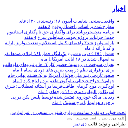
اخبار
واقعیت‌سنجی شایعات آیفون ۱۸: رتبه‌بندی ۲۰ ادعای
مطرح‌شده بر اساس احتمال وقوع
2 هفته
برنامه منچستریونایتد برای واگذاری حق نام‌گذاری استادیوم
جدید؛ جزئیات پروژه نجومی شیاطین سرخ
4 هفته
یارانه واریز شد؟ راهنمای کامل استعلام وضعیت واریز یارانه
و کد یارانه
1 ماه
هشدار CDC درباره شیوع یک انگل خطرناک؛ ابتلای صدها نفر
به اسهال شدید در ۱۸ ایالت آمریکا
1 ماه
بحران سوخت در روسیه؛ حضور کازاک‌ ها و نیروهای داوطلب
برای برقراری نظم در پمپ بنزین‌ های دریای سیاه
1 ماه
صعود تاریخی تیم ملی فوتبال آمریکا به یک‌هشتم نهایی جام
جهانی؛ اخراج جنجالی بالوگون طعم برد را تلخ کرد
1 ماه
اوج‌گیری موج گرمای طاقت‌فرسا در آستانه تعطیلات؛ شرق
آمریکا در التهاب دمای ۱۱۰ درجه‌ای
1 ماه
ردیابی مالک خودروی تفتیش‌شده توسط پلیس پکن در پی
برخورد هواپیما با برج سیتیک
1 ماه
تخت خواب دو نفره
ساعت دیواری
شنوایی سنجی در تهرانپارس
طراحی و تولید قالب
دی تمز