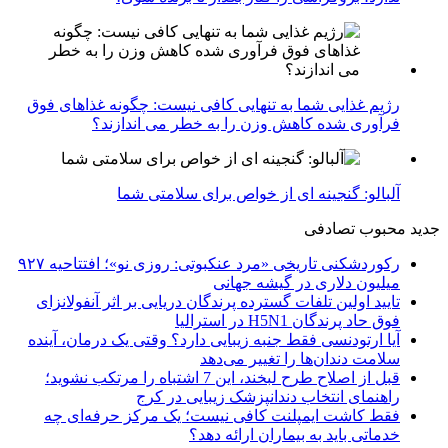
رژیم غذایی شما به تنهایی کافی نیست: چگونه غذاهای فوق
فرآوری شده کاهش وزن را به خطر می اندازند؟
آلبالو: گنجینه ای از خواص برای سلامتی شما
جدید
محبوب
تصادفی
رکوردشکنی تاریخی «مرد عنکبوتی: روزی نو»؛ افتتاحیه ۹۲۷
میلیون دلاری در گیشه جهانی
تایید اولین تلفات گسترده پرندگان دریایی بر اثر آنفولانزای
فوق حاد پرندگان H5N1 در استرالیا
آیا ارتودنسی فقط جنبه زیبایی دارد؟ وقتی یک درمان، آینده
سلامت دندان‌ها را تغییر می‌دهد
قبل از اصلاح طرح لبخند، این 7 اشتباه را مرتکب نشوید؛
راهنمای انتخاب دندانپزشک زیبایی در کرج
فقط کاشت ایمپلنت کافی نیست؛ یک مرکز حرفه‌ای چه
خدماتی باید به بیماران ارائه دهد؟