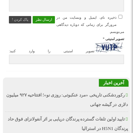
ذخیره نام، ایمیل و وبسایت من در
ارسال نظر
پاک کردن !
مرورگر برای زمانی که دوباره دیدگاهی
می‌نویسم.
تصویر امنیتی
*
تصویر امنیتی را وارد کنید:
آخرین اخبار
رکوردشکنی تاریخی «مرد عنکبوتی: روزی نو»؛ افتتاحیه ۹۲۷ میلیون
دلاری در گیشه جهانی
تایید اولین تلفات گسترده پرندگان دریایی بر اثر آنفولانزای فوق حاد
پرندگان H5N1 در استرالیا