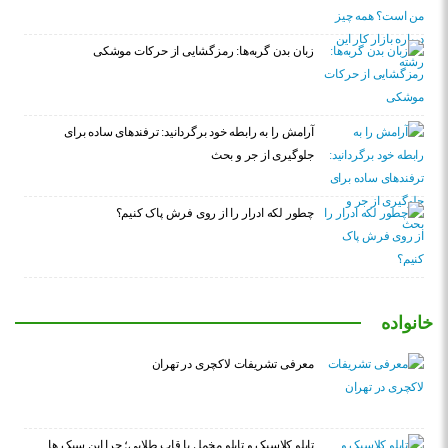
زبان بدن گربه‌ها: رمزگشایی از حرکات موشکی
آرامش را به رابطه خود برگردانید: ترفندهای ساده برای
جلوگیری از جر و بحث
چطور لکه ادرار را از روی فرش پاک کنیم؟
خانواده
معرفی تشریفات لاکچری در تهران
تابلو کلاسیک و تابلو مخمل با قاب طلایی؛ چرا این سبک ها