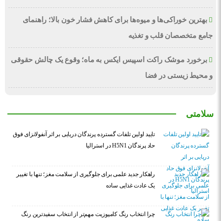
بهترین خوراکی‌ها و میوه‌ها برای کاهش فشار خون بالا؛ راهنمای
جامع متخصصان قلب و تغذیه
برخورد موشک راکت اسپیس ایکس به ماه؛ وقوع یک چالش حقوقی
و محیط زیستی در فضا
سلامتی
تایید اولین تلفات گسترده پرندگان دریایی بر اثر آنفولانزای فوق
حاد پرندگان H5N1 در استرالیا
راهکار جدید علمی برای جلوگیری از سلامت مغز؛ تنها با تغییر
یک عادت غذایی ساده
چرا انتخاب رنگ کامپوزیت مهم‌تر از انتخاب سفیدترین رنگ