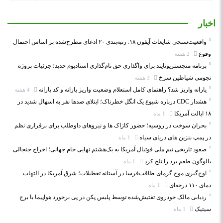
اخبار
واقعیت‌سنجی شایعات آیفون ۱۸: رتبه‌بندی ۲۰ ادعای مطرح‌شده بر اساس احتمال
وقوع
2 هفته
برنامه منچستریونایتد برای واگذاری حق نام‌گذاری استادیوم جدید؛ جزئیات پروژه
نجومی شیاطین سرخ
3 هفته
یارانه واریز شد؟ راهنمای کامل استعلام وضعیت واریز یارانه و کد یارانه
4 هفته
هشدار CDC درباره شیوع یک انگل خطرناک؛ ابتلای صدها نفر به اسهال شدید در
۱۸ ایالت آمریکا
1 ماه
بحران سوخت در روسیه؛ حضور کازاک‌ ها و نیروهای داوطلب برای برقراری نظم
در پمپ بنزین‌ های دریای سیاه
1 ماه
صعود تاریخی تیم ملی فوتبال آمریکا به یک‌هشتم نهایی جام جهانی؛ اخراج جنجالی
بالوگون طعم برد را تلخ کرد
1 ماه
اوج‌گیری موج گرمای طاقت‌فرسا در آستانه تعطیلات؛ شرق آمریکا در التهاب
دمای ۱۱۰ درجه‌ای
1 ماه
ردیابی مالک خودروی تفتیش‌شده توسط پلیس پکن در پی برخورد هواپیما با برج
سیتیک
1 ماه