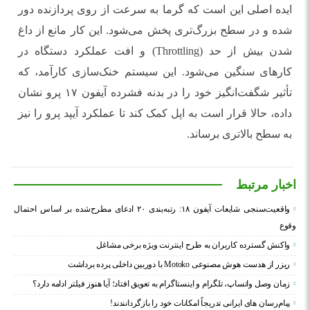
ایده اصلی این است که گرما به سرعت از روی پردازنده دور
شده و در سطح بزرگ‌تری پخش می‌شود. این کار مانع از داغ
شدن بیش از حد (Throttling) و افت عملکرد دستگاه در
کارهای سنگین می‌شود. این سیستم خنک‌سازی کارآمد، که
تأثیر شگفت‌انگیز خود را در بدنه فشرده آیفون ۱۷ پرو نشان
داده، حالا قرار است به اپل کمک کند تا عملکرد آیپد پرو را نیز
به سطح بالاتری برساند.
اخبار مرتبط
واقعیت‌سنجی شایعات آیفون ۱۸: رتبه‌بندی ۲۰ ادعای مطرح‌شده بر اساس احتمال
وقوع
واکنش گسترده کاربران به طرح اینترنت ویژه برخی مشاغل
ریزر از هدست هوش مصنوعی Motoko با دوربین داخلی پرده برداشت
زمان وصل واتساپ، تلگرام و اینستاگرام به تعویق افتاد؛ آیا هنوز فیلتر ادامه دارد؟
پیام‌رسان‌ های ایرانی تدریجاً امکانات خود را بازگردانندند!