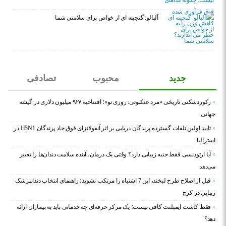
آلبالو: گنجینه ای از خواص برای سلامتی شما
جدید
محبوب
تصادفی
رکوردشکنی تاریخی «مرد عنکبوتی: روزی نو»؛ افتتاحیه ۹۲۷ میلیون دلاری در گیشه
جهانی
تایید اولین تلفات گسترده پرندگان دریایی بر اثر آنفولانزای فوق حاد پرندگان H5N1 در
استرالیا
آیا ارتودنسی فقط جنبه زیبایی دارد؟ وقتی یک درمان، آینده سلامت دندان‌ها را تغییر
می‌دهد
قبل از اصلاح طرح لبخند، این 7 اشتباه را مرتکب نشوید؛ راهنمای انتخاب دندانپزشک
زیبایی در کرج
فقط کاشت ایمپلنت کافی نیست؛ یک مرکز حرفه‌ای چه خدماتی باید به بیماران ارائه
دهد؟