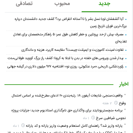
جدید
محبوب
تصادفی
آیا آتشفشان توبا نسل بشر را تا آستانه انقراض برد؟ کشف جدید دانشمندان درباره
بزرگ‌ترین فوران تاریخ زمین
مصرف بیش از حد پروتئین و خطر کاهش طول عمر؛ ۵ راهکار متخصصان برای تعادل
تغذیه‌ای
تفاوت لمینت، کامپوزیت و ایمپلنت چیست؟ مقایسه کاربرد، هزینه و ماندگاری
بیدار شدن ویروس‌ های خفته در بدن با ابتلا به کرونا؛ کشف راز بزرگ کووید طولانی‌مدت
رکوردشکنی تاریخی «مرد عنکبوتی: روزی نو»؛ افتتاحیه ۹۲۷ میلیون دلاری در گیشه جهانی
اخبار
واقعیت‌سنجی شایعات آیفون ۱۸: رتبه‌بندی ۲۰ ادعای مطرح‌شده بر اساس احتمال
وقوع
2 هفته
برنامه منچستریونایتد برای واگذاری حق نام‌گذاری استادیوم جدید؛ جزئیات پروژه
نجومی شیاطین سرخ
1 ماه
یارانه واریز شد؟ راهنمای کامل استعلام وضعیت واریز یارانه و کد یارانه
1 ماه