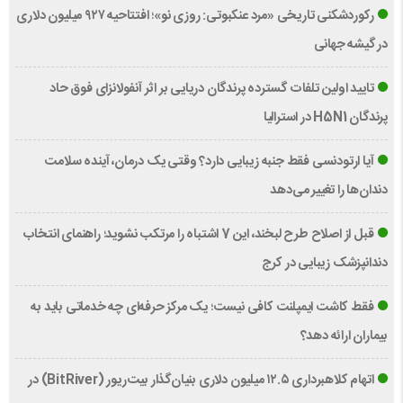
رکوردشکنی تاریخی «مرد عنکبوتی: روزی نو»؛ افتتاحیه ۹۲۷ میلیون دلاری
در گیشه جهانی
تایید اولین تلفات گسترده پرندگان دریایی بر اثر آنفولانزای فوق حاد
پرندگان H5N1 در استرالیا
آیا ارتودنسی فقط جنبه زیبایی دارد؟ وقتی یک درمان، آینده سلامت
دندان‌ها را تغییر می‌دهد
قبل از اصلاح طرح لبخند، این 7 اشتباه را مرتکب نشوید؛ راهنمای انتخاب
دندانپزشک زیبایی در کرج
فقط کاشت ایمپلنت کافی نیست؛ یک مرکز حرفه‌ای چه خدماتی باید به
بیماران ارائه دهد؟
اتهام کلاهبرداری ۱۲.۵ میلیون دلاری بنیان‌گذار بیت‌ریور (BitRiver) در