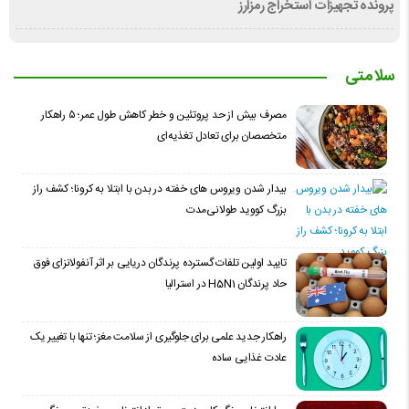
پرونده تجهیزات استخراج رمزارز
سلامتی
مصرف بیش از حد پروتئین و خطر کاهش طول عمر؛ ۵ راهکار
متخصصان برای تعادل تغذیه‌ای
بیدار شدن ویروس‌ های خفته در بدن با ابتلا به کرونا؛ کشف راز
بزرگ کووید طولانی‌مدت
تایید اولین تلفات گسترده پرندگان دریایی بر اثر آنفولانزای فوق
حاد پرندگان H5N1 در استرالیا
راهکار جدید علمی برای جلوگیری از سلامت مغز؛ تنها با تغییر یک
عادت غذایی ساده