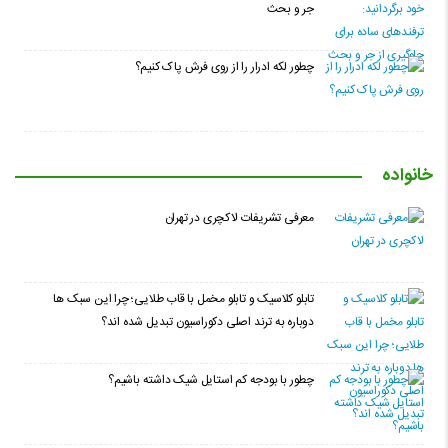
جر و بحث
چطور لکه ادرار را از روی فرش پاک کنیم؟
خانواده
معرفی تشریفات لاکچری در تهران
تابلو کلاسیک و تابلو مخمل با قاب طلایی؛ چرا این سبک ها
دوباره به ترند اصلی دکوراسیون تبدیل شده اند؟
چطور با بودجه کم استایل شیک داشته باشیم؟