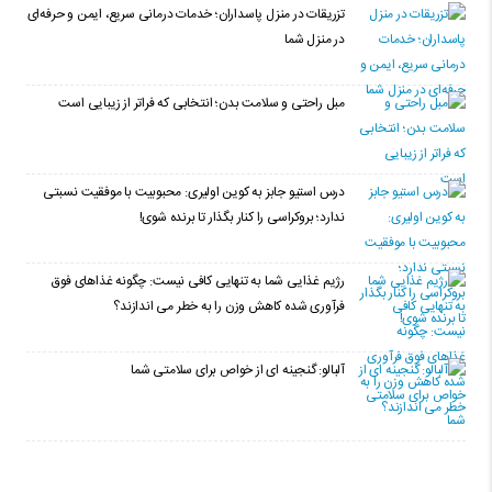
تزریقات در منزل پاسداران؛ خدمات درمانی سریع، ایمن و حرفه‌ای
در منزل شما
مبل راحتی و سلامت بدن؛ انتخابی که فراتر از زیبایی است
درس استیو جابز به کوین اولیری: محبوبیت با موفقیت نسبتی
ندارد؛ بروکراسی را کنار بگذار تا برنده شوی!
رژیم غذایی شما به تنهایی کافی نیست: چگونه غذاهای فوق
فرآوری شده کاهش وزن را به خطر می اندازند؟
آلبالو: گنجینه ای از خواص برای سلامتی شما