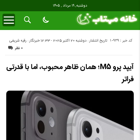
دوشنبه, ۱۹ مرداد , ۱۴۰۵
کد خبر : 10939
تاریخ انتشار : دوشنبه 20 اکتبر 2025 - 12:33
خبرنگار : رقیه شریفی
0 نظر
آیپد پرو M5؛ همان ظاهر محبوب، اما با قدرتی
فراتر