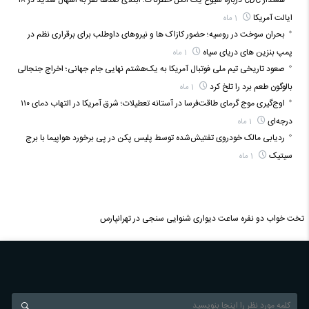
هشدار CDC درباره شیوع یک انگل خطرناک؛ ابتلای صدها نفر به اسهال شدید در ۱۸
ایالت آمریکا
1 ماه
بحران سوخت در روسیه؛ حضور کازاک‌ ها و نیروهای داوطلب برای برقراری نظم در
پمپ بنزین‌ های دریای سیاه
1 ماه
صعود تاریخی تیم ملی فوتبال آمریکا به یک‌هشتم نهایی جام جهانی؛ اخراج جنجالی
بالوگون طعم برد را تلخ کرد
1 ماه
اوج‌گیری موج گرمای طاقت‌فرسا در آستانه تعطیلات؛ شرق آمریکا در التهاب دمای ۱۱۰
درجه‌ای
1 ماه
ردیابی مالک خودروی تفتیش‌شده توسط پلیس پکن در پی برخورد هواپیما با برج
سیتیک
1 ماه
تخت خواب دو نفره
ساعت دیواری
شنوایی سنجی در تهرانپارس