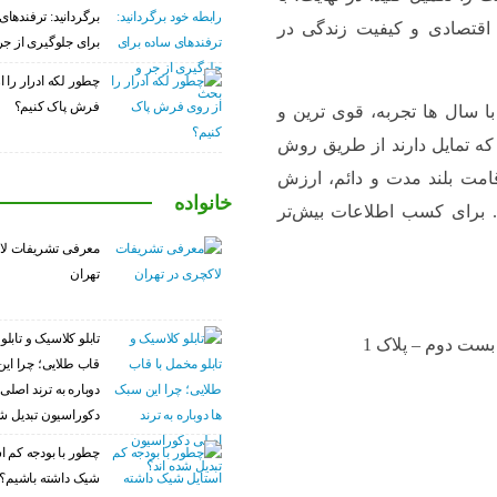
برگردانید: ترفندهای
ی اقتصادی و کیفیت زندگی در
برای جلوگیری از ج
چطور لکه ادرار را ا
فرش پاک کنیم؟
موعه اخذ اقامت و مشاوره سرمایه گذاری ir2eu با سال ها تجربه، قوی ترین و
ه تمایل دارند از طریق روش
قامت بلند مدت و دائم، ارزش
خانواده
د. برای کسب اطلاعات بیش‌تر
معرفی تشریفات لا
تهران
تابلو کلاسیک و تابلو
بست دوم – پلاک 1
قاب طلایی؛ چرا این
دوباره به ترند اصلی
دکوراسیون تبدیل شد
چطور با بودجه کم ا
شیک داشته باشیم؟