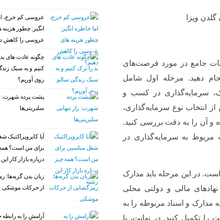
عروسی کم خرج، ام
انگیز: چطور هزینه 
عروسی را کاهش د
چگونه عادت‌ های بد 
یقات جامع در مورد فرصت‌های
کنیم و به سبک زند
جام دهید. مرحله اول شامل
روی آوریم؟
ک، سرمایه‌گذاری در کسب و
پشت پرده شهرت: را
ز انتخاب نوع سرمایه‌گذاری،
سلبریتی‌ها
ه و آن را به دقت بررسی کنید.
 مربوط به سرمایه‌گذاری در
آیا کایروپراکتیک ش
برای من است؟ همه
درباره بازار کار این
ست. در این مرحله باید مدارک
زبان بدن گربه‌ها: 
از حرکات موشکی
 نهادهای مالی و دولتی محلی
 مدارک و اسناد مربوطه را به
آرامش را به رابطه خ
ت را تکمیل کنید. در نهایت، با