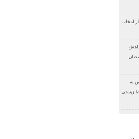
از انتخاب
 کاهش
صصان
 به
ط زیستی
سترده