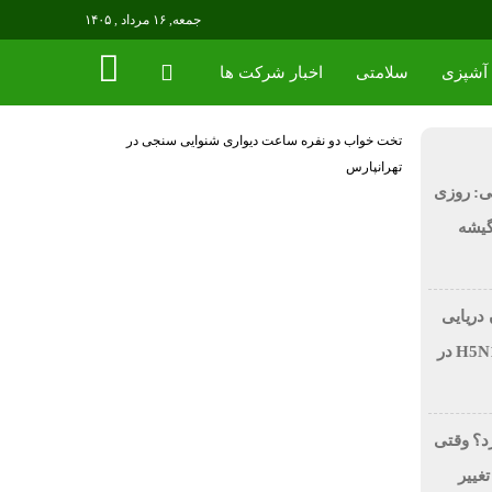
جمعه, ۱۶ مرداد , ۱۴۰۵
آشپزی
سلامتی
اخبار شرکت ها
تخت خواب دو نفره
ساعت دیواری
شنوایی سنجی در
تهرانپارس
ی: روزی
 در گیشه
 دریایی
بر اثر آنفولانزای فوق حاد پرندگان H5N1 در
رد؟ وقتی
تغییر