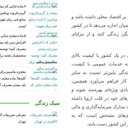
۷ ماده غذایی که بیش
تی بر اقتصاد محلی داشته باشد و
منابع غنی برای تق
ضیان اجازه می‌دهد تا در کشور
ایمنی
ن زندگی کنند و از مزایای
۵ ماده مغذی حیاتی ک
افزایش سن باید بی
مصرف کنید؛ توصیه
در یک کشور با کیفیت بالای
متخصصان تغذیه برا
سالمندی سالم
ئه خدمات عمومی با کیفیت،
معجزه پتاسیم برای
گی پایین‌تر نسبت به سایر
کلیه‌ها؛ ماده مغذی 
ر فراهم می‌آورد. همچنین،
باید بیشتر مصرف کن
ادی ویژه‌ای بهره‌مند شوند و
ی خود در قلب اروپا داشته
سبک زندگی
ه مدارک سرمایه‌گذاری و مالی
معرفی تشریفات لا
اری‌های مشخص است، که به
تهران
 این کشور دست یابند.