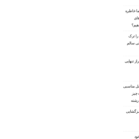
ا خاطره
های
هیم؟
را ترک
گی سالم
ز تنهایی
غل مناسبی
 چیز
 رشته
رمزگشایی
ود