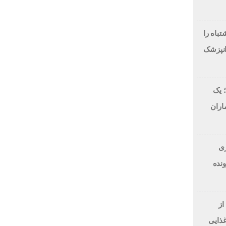
لاح طرح لبخند، این 7 اشتباه را
انپزشک
 یک
اران
 دلاری
BitRi) در پرونده
از
غذایی