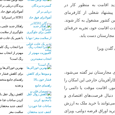
ید اقامت به منظور کار در
پرندگان دریایی بر اث
آنفولانزای فوق حاد 
ت پیشنهاد شغلی از کارفرمای
H5N1 در استرالیا
این کشور مشغول به کار شوند.
راهکار جدید علمی ب
دت اقامت خود، تجربه حرفه‌ای
جلوگیری از سلامت م
 مجارستان دست یابد.
با تغییر یک عادت غذ
چرا انتخاب رنگ کام
مهم‌تر از انتخاب سف
رنگ است؟
بهترین خوراکی‌ها و م
ی مجارستان نیز گفته می‌شود،
برای کاهش فشار خو
راهنمای جامع متخ
ارآفرینان خارجی این امکان را
و تغذیه
شور، اقامت موقت یا دائمی را
کاهش زوال عقل با 
ه دنبال فرصت‌های اقتصادی و
کردن ساعات غذا خ
‌توانند با خرید ملک به ارزش
کشف جدید محققان 
ید اوراق قرضه دولتی، ویزای
سلامت مغز