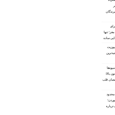
ر
پرندگان
رای
غز؛ تنها
ایی ساده
پوزیت
یدترین
یوه‌ها
ن بالا؛
صصان قلب
محدود
وردن؛
درباره