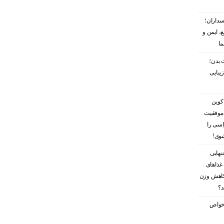
سداران؛
، ایمن و
ما
 بدن؛
زیبایی
کوین
 موفقیت
اسی را
شوی!
نهایی
غذاهای
کاهش وزن
د؟
ز خواص