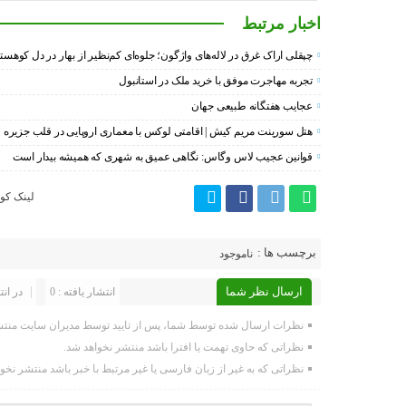
اخبار مرتبط
چپقلی اراک غرق در لاله‌های واژگون؛ جلوه‌ای کم‌نظیر از بهار در دل کوهست
تجربه مهاجرت موفق با خرید ملک در استانبول
عجایب هفتگانه طبیعی جهان
هتل سورینت مریم کیش | اقامتی لوکس با معماری اروپایی در قلب جزیره
قوانین عجیب لاس وگاس: نگاهی عمیق به شهری که همیشه بیدار است
لینک کوت
برچسب ها :
ناموجود
ارسال نظر شما
انتشار یافته : 0
در انت
نظرات ارسال شده توسط شما، پس از تایید توسط مدیران سایت منتش
نظراتی که حاوی تهمت یا افترا باشد منتشر نخواهد شد.
نظراتی که به غیر از زبان فارسی یا غیر مرتبط با خبر باشد منتشر نخو