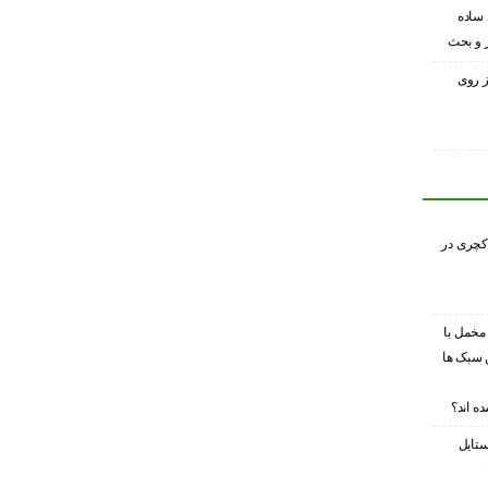
 ساده
ر و بحث
ز روی
کچری در
 مخمل با
 سبک ها
ه اند؟
ستایل