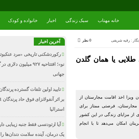
خانه مهتاب
سبک زندگی
اخبار
خانواده و کودک
گار : رقیه شریفی
0 نظر
آخرین اخبار
رکوردشکنی تاریخی «مرد عنکبوت
طلایی یا همان گلدن
نو»؛ افتتاحیه ۹۲۷ میلیون دلاری
جهانی
تایید اولین تلفات گسترده پرندگان
ن ویزا اخذ اقامت مجارستان از
 مجارستان، فرصتی ممتاز برای
استرالیا
ی از مزایای زندگی در این کشور
ینان امکان می‌دهد تا با انجام
آیا ارتودنسی فقط جنبه زیبایی دا
یک درمان، آینده سلامت دندان‌ها را 