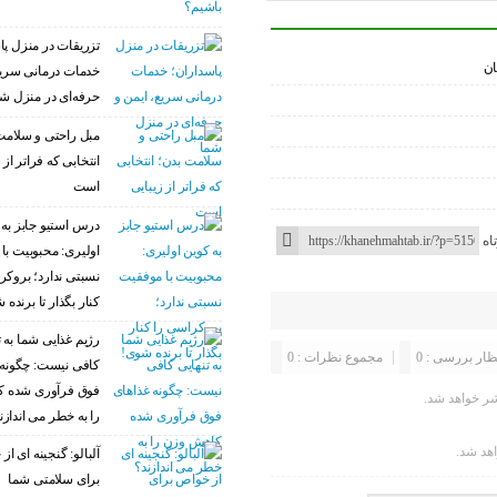
تزریقات در منزل پا
ان
خدمات درمانی سریع
حرفه‌ای در منزل ش
مبل راحتی و سلامت
انتخابی که فراتر از 
است
درس استیو جابز به 
اه
اولیری: محبوبیت با
نسبتی ندارد؛ بروکر
کنار بگذار تا برنده 
رژیم غذایی شما به ت
ظار بررسی : 0
مجموع نظرات : 0
کافی نیست: چگونه 
فوق فرآوری شده 
ر خواهد شد.
را به خطر می اندازن
اهد شد.
آلبالو: گنجینه ای ا
برای سلامتی شما