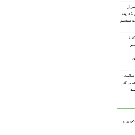
تر از
گریپ‌فروت ویتامین C دارند؛
ویت سیستم
ه با
شتر
ی
 سلامت
حیاتی که
ید
کچری در