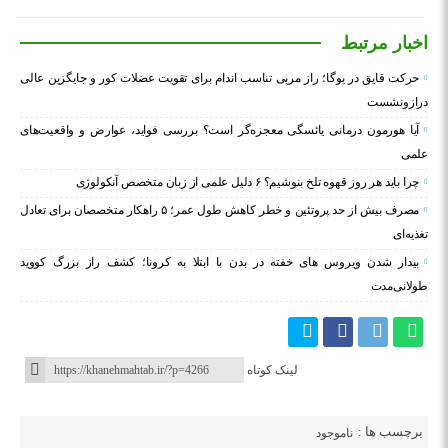
اخبار مرتبط
حرکت قایق در یوگا؛ راز مربی تناسب اندام برای تقویت عضلات کور و جایگزین عالی
درازونشست
آیا هورمون درمانی یائسگی معجزه‌گر است؟ بررسی فواید، عوارض و واقعیت‌های
علمی
چرا باید هر روز قهوه تلخ بنوشیم؟ ۶ دلیل علمی از زبان متخصص آنکولوژی
مصرف بیش از حد پروتئین و خطر کاهش طول عمر؛ ۵ راهکار متخصصان برای تعادل
تغذیه‌ای
بیدار شدن ویروس‌ های خفته در بدن با ابتلا به کرونا؛ کشف راز بزرگ کووید
طولانی‌مدت
لینک کوتاه
برچسب ها :
ناموجود