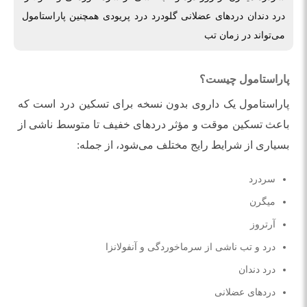
درد دندان درد‌های عضلانی گلودرد درد پریودی همچنین پاراستامول
می‌تواند در زمان تب
پاراستامول چیست؟
پاراستامول یک داروی بدون نسخه برای تسکین درد است که
باعث تسکین موقت و مؤثر درد‌های خفیف تا متوسط ناشی از
بسیاری از شرایط رایج مختلف می‌شود، از جمله:
سردرد
میگرن
آرتروز
درد و تب ناشی از سرماخوردگی و آنفولانزا
درد دندان
درد‌های عضلانی