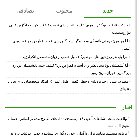
جدید
محبوب
تصادفی
حرکت قایق در یوگا؛ راز مربی تناسب اندام برای تقویت عضلات کور و جایگزین عالی
درازونشست
آیا هورمون درمانی یائسگی معجزه‌گر است؟ بررسی فواید، عوارض و واقعیت‌های
علمی
چرا باید هر روز قهوه تلخ بنوشیم؟ ۶ دلیل علمی از زبان متخصص آنکولوژی
آیا آتشفشان توبا نسل بشر را تا آستانه انقراض برد؟ کشف جدید دانشمندان درباره
بزرگ‌ترین فوران تاریخ زمین
مصرف بیش از حد پروتئین و خطر کاهش طول عمر؛ ۵ راهکار متخصصان برای تعادل
تغذیه‌ای
اخبار
واقعیت‌سنجی شایعات آیفون ۱۸: رتبه‌بندی ۲۰ ادعای مطرح‌شده بر اساس احتمال
وقوع
2 هفته
برنامه منچستریونایتد برای واگذاری حق نام‌گذاری استادیوم جدید؛ جزئیات پروژه