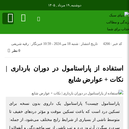
دوشنبه, ۱۹ مرداد , ۱۴۰۵
کد خبر : 4266
تاریخ انتشار : شنبه 18 می 2024 - 10:59
خبرنگار : رقیه شریفی
0 نظر
استفاده از پاراستامول در دوران بارداری |
نکات + عوارض شایع
پاراستامول چیست؟ پاراستامول یک داروی بدون نسخه برای
تسکین درد است که باعث تسکین موقت و مؤثر درد‌های خفیف تا
متوسط ناشی از بسیاری از شرایط رایج مختلف می‌شود، از جمله:
سردرد میگرن آرتروز درد و تب ناشی از سرماخوردگی و آنفولانزا