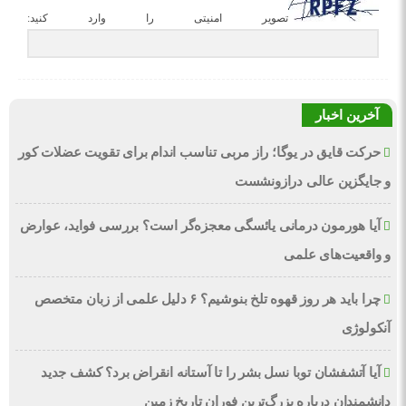
تصویر امنیتی را وارد کنید:
آخرین اخبار
حرکت قایق در یوگا؛ راز مربی تناسب اندام برای تقویت عضلات کور
و جایگزین عالی درازونشست
آیا هورمون درمانی یائسگی معجزه‌گر است؟ بررسی فواید، عوارض
و واقعیت‌های علمی
چرا باید هر روز قهوه تلخ بنوشیم؟ ۶ دلیل علمی از زبان متخصص
آنکولوژی
آیا آتشفشان توبا نسل بشر را تا آستانه انقراض برد؟ کشف جدید
دانشمندان درباره بزرگ‌ترین فوران تاریخ زمین