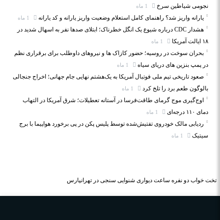
نجومی شیاطین سرخ
1 ماه
یارانه واریز شد؟ راهنمای کامل استعلام وضعیت واریز یارانه و کد یارانه
1 ماه
هشدار CDC درباره شیوع یک انگل خطرناک؛ ابتلای صدها نفر به اسهال شدید در
۱۸ ایالت آمریکا
1 ماه
بحران سوخت در روسیه؛ حضور کازاک‌ ها و نیروهای داوطلب برای برقراری نظم
در پمپ بنزین‌ های دریای سیاه
1 ماه
صعود تاریخی تیم ملی فوتبال آمریکا به یک‌هشتم نهایی جام جهانی؛ اخراج جنجالی
بالوگون طعم برد را تلخ کرد
1 ماه
اوج‌گیری موج گرمای طاقت‌فرسا در آستانه تعطیلات؛ شرق آمریکا در التهاب
دمای ۱۱۰ درجه‌ای
1 ماه
ردیابی مالک خودروی تفتیش‌شده توسط پلیس پکن در پی برخورد هواپیما با برج
سیتیک
1 ماه
تخت خواب دو نفره
ساعت دیواری
شنوایی سنجی در تهرانپارس