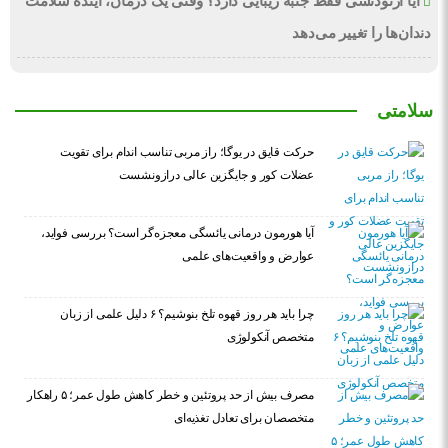
آیا ارتودنسی فقط جنبه زیبایی دارد؟ وقتی یک درمان، آینده سلامت
دندان‌ها را تغییر می‌دهد
سلامتی
حرکت قایق در یوگا؛ راز مربی تناسب اندام برای تقویت
عضلات کور و جایگزین عالی درازونشست
آیا هورمون درمانی یائسگی معجزه‌گر است؟ بررسی فواید،
عوارض و واقعیت‌های علمی
چرا باید هر روز قهوه تلخ بنوشیم؟ ۶ دلیل علمی از زبان
متخصص آنکولوژی
مصرف بیش از حد پروتئین و خطر کاهش طول عمر؛ ۵ راهکار
متخصصان برای تعادل تغذیه‌ای