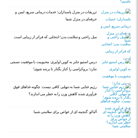
تزریقات در منزل پاسداران؛ خدمات درمانی سریع، ایمن و
حرفه‌ای در منزل شما
مبل راحتی و سلامت بدن؛ انتخابی که فراتر از زیبایی است
درس استیو جابز به کوین اولیری: محبوبیت با موفقیت نسبتی
ندارد؛ بروکراسی را کنار بگذار تا برنده شوی!
رژیم غذایی شما به تنهایی کافی نیست: چگونه غذاهای فوق
فرآوری شده کاهش وزن را به خطر می اندازند؟
آلبالو: گنجینه ای از خواص برای سلامتی شما