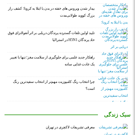
بیدار شدن ویروس‌ های خفته در بدن با ابتلا به کرونا؛ کشف راز
بزرگ کووید طولانی‌مدت
تایید اولین تلفات گسترده پرندگان دریایی بر اثر آنفولانزای فوق
حاد پرندگان H5N1 در استرالیا
راهکار جدید علمی برای جلوگیری از سلامت مغز؛ تنها با تغییر
یک عادت غذایی ساده
چرا انتخاب رنگ کامپوزیت مهم‌تر از انتخاب سفیدترین رنگ
است؟
سبک زندگی
معرفی تشریفات لاکچری در تهران