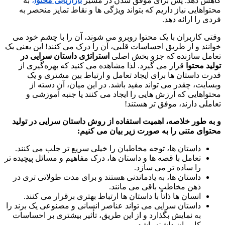
کاهش دهد. پس برای موفق شدن در مسیر
بازاریابی محتوا
،
به
محتواهایی نیاز داریم که بتواند ویژگی ها و نقاط تمایز منحصر به
فردی را ارائه دهد.
وقتی کاربران با یک محتوا روبرو می شوند، آن را با چشم خود می
خوانند و از طریق احساسات قلبی، آن را درک می کنند! این یعنی یک
تعامل سازنده که جزو بخش اصلی
استراتژی داستان سرایی در
تولید محتوا
قرار می گیرد. لذا مشاهده می کنید که بهره‌گیری از
قدرت داستان ها برای ایجاد تعامل و ارتباط بین مشتری و یک
وبسایت، چقدر می تواند مفید باشد. در این میان، آن دسته از
محتواهایی که ارزش هایی را ایجاد می کنند یا جنبه آموزشی و
تعاملی دارند، موفق تر هستند!
و به طور خلاصه، اهمیت استفاده از روش داستان سرایی در تولید
محتوای متنی را به صورت زیر بیان می کنیم
:
داستان ها، توجه مخاطبان را خیلی سریع تر جلب می کنند.
تعامل با قصه ها و داستان ها، درک مفاهیم و مسائل پیچیده تر
را ساده تر می سازد.
داستان ها، به یادماندنی هستند و برای مدت طولاتی تری در
ذهن مخاطب باقی می مانند.
انسان ها ذاتاً با داستان ها ارتباط بهتری برقرار می کنند.
داستان سرایی می تواند عناصر انسانی و مصنوعی یک برند را
به نمایش بگذارد و از این طریق، تأثیر بیشتری بر احساسات
کاربران داشته باشد.