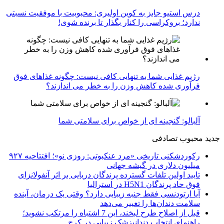
درس استیو جابز به کوین اولیری: محبوبیت با موفقیت نسبتی
ندارد؛ بروکراسی را کنار بگذار تا برنده شوی!
رژیم غذایی شما به تنهایی کافی نیست: چگونه غذاهای فوق
فرآوری شده کاهش وزن را به خطر می اندازند؟
آلبالو: گنجینه ای از خواص برای سلامتی شما
جدید
محبوب
تصادفی
رکوردشکنی تاریخی «مرد عنکبوتی: روزی نو»؛ افتتاحیه ۹۲۷
میلیون دلاری در گیشه جهانی
تایید اولین تلفات گسترده پرندگان دریایی بر اثر آنفولانزای
فوق حاد پرندگان H5N1 در استرالیا
آیا ارتودنسی فقط جنبه زیبایی دارد؟ وقتی یک درمان، آینده
سلامت دندان‌ها را تغییر می‌دهد
قبل از اصلاح طرح لبخند، این 7 اشتباه را مرتکب نشوید؛
راهنمای انتخاب دندانپزشک زیبایی در کرج