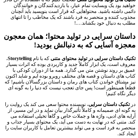
خواهید بود یک وبسایت تمام عیار، با بازدیدکنندگان و خوانندگان
دائمی داشته باشید. محتواهایی که قرار است بنویسید باید آنچنان
مجذوب کننده و منحصر به فرد باشند که یک مخاطب را تا انتهای
مطلب به دنبال خود بکشاند….!
داستان سرایی در تولید محتوا؛ همان معجون
معجزه آسایی که به دنبالش بودید
!
تکنیک داستان سرایی در تولید محتوای متنی
که با نام
Storytelling
،
معروف است، یک ابزار کاملاً جدید و کاربردی بوده که اثرات بسیار
عمیق بر روند نوشتن متن می گذارد. همه ما از دوران کودکی با
کتاب های داستان و قصه های مختلف روبرو بوده ایم و شاید اکنون
نیز مشتاق خواندن کتاب های رمان و داستان بزرگسالان باشیم! که
قطعاً همینطور است! پس جای تعجب نیست که دنیا را به گونه ای
دیگر نگاه کنیم!
در
تکنیک داستان سرایی
، نویسنده محتوا سعی می کند یک روایت را
به گونه ای صمیمانه و کاملاً تأثیرگذار بیان نماید و در این مسیر، از
آرایه های ادبی، واژه ها و جملات خاص و گاهاً تخیلی استفاده می
کند. متنی که در نهایت به دست می آید، یک محتوای بسیار جذاب و
منحصر به فرد است و می تواند بیشترین تعامل با کاربران سایت را
ایجاد کند.