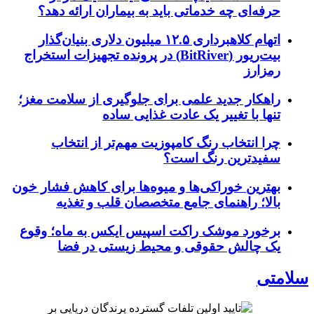
حرفه‌ای چه خدماتی باید به بیماران ارائه دهد؟
اتهام کلاهبرداری ۱۲.۵ میلیون دلاری بنیان‌گذار
بیت‌ریور (BitRiver) در پرونده تجهیزات استخراج
رمزارز
راهکار جدید علمی برای جلوگیری از سلامت مغز؛
تنها با تغییر یک عادت غذایی ساده
چرا انتخاب رنگ کامپوزیت مهم‌تر از انتخاب
سفیدترین رنگ است؟
بهترین خوراکی‌ها و میوه‌ها برای کاهش فشار خون
بالا؛ راهنمای جامع متخصصان قلب و تغذیه
برخورد موشک راکت اسپیس ایکس به ماه؛ وقوع
یک چالش حقوقی و محیط زیستی در فضا
سلامتی