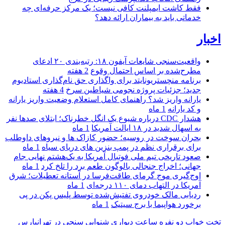
فقط کاشت ایمپلنت کافی نیست؛ یک مرکز حرفه‌ای چه
خدماتی باید به بیماران ارائه دهد؟
اخبار
واقعیت‌سنجی شایعات آیفون ۱۸: رتبه‌بندی ۲۰ ادعای
مطرح‌شده بر اساس احتمال وقوع
2 هفته
برنامه منچستریونایتد برای واگذاری حق نام‌گذاری استادیوم
جدید؛ جزئیات پروژه نجومی شیاطین سرخ
4 هفته
یارانه واریز شد؟ راهنمای کامل استعلام وضعیت واریز یارانه
و کد یارانه
1 ماه
هشدار CDC درباره شیوع یک انگل خطرناک؛ ابتلای صدها نفر
به اسهال شدید در ۱۸ ایالت آمریکا
1 ماه
بحران سوخت در روسیه؛ حضور کازاک‌ ها و نیروهای داوطلب
برای برقراری نظم در پمپ بنزین‌ های دریای سیاه
1 ماه
صعود تاریخی تیم ملی فوتبال آمریکا به یک‌هشتم نهایی جام
جهانی؛ اخراج جنجالی بالوگون طعم برد را تلخ کرد
1 ماه
اوج‌گیری موج گرمای طاقت‌فرسا در آستانه تعطیلات؛ شرق
آمریکا در التهاب دمای ۱۱۰ درجه‌ای
1 ماه
ردیابی مالک خودروی تفتیش‌شده توسط پلیس پکن در پی
برخورد هواپیما با برج سیتیک
1 ماه
تخت خواب دو نفره
ساعت دیواری
شنوایی سنجی در تهرانپارس