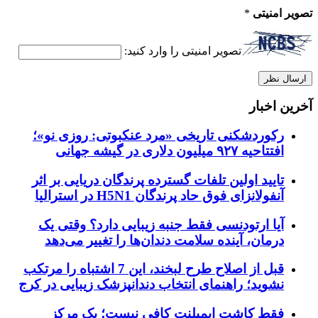
تصویر امنیتی
*
تصویر امنیتی را وارد کنید:
آخرین اخبار
رکوردشکنی تاریخی «مرد عنکبوتی: روزی نو»؛
افتتاحیه ۹۲۷ میلیون دلاری در گیشه جهانی
تایید اولین تلفات گسترده پرندگان دریایی بر اثر
آنفولانزای فوق حاد پرندگان H5N1 در استرالیا
آیا ارتودنسی فقط جنبه زیبایی دارد؟ وقتی یک
درمان، آینده سلامت دندان‌ها را تغییر می‌دهد
قبل از اصلاح طرح لبخند، این 7 اشتباه را مرتکب
نشوید؛ راهنمای انتخاب دندانپزشک زیبایی در کرج
فقط کاشت ایمپلنت کافی نیست؛ یک مرکز