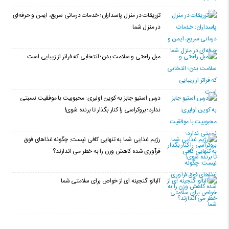
تزریقات در منزل پاسداران؛ خدمات درمانی سریع، ایمن و حرفه‌ای
در منزل شما
مبل راحتی و سلامت بدن؛ انتخابی که فراتر از زیبایی است
درس استیو جابز به کوین اولیری: محبوبیت با موفقیت نسبتی
ندارد؛ بروکراسی را کنار بگذار تا برنده شوی!
رژیم غذایی شما به تنهایی کافی نیست: چگونه غذاهای فوق
فرآوری شده کاهش وزن را به خطر می اندازند؟
آلبالو: گنجینه ای از خواص برای سلامتی شما