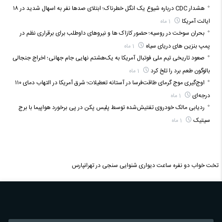
هشدار CDC درباره شیوع یک انگل خطرناک؛ ابتلای صدها نفر به اسهال شدید در ۱۸
ایالت آمریکا
1 ماه
بحران سوخت در روسیه؛ حضور کازاک‌ ها و نیروهای داوطلب برای برقراری نظم در
پمپ بنزین‌ های دریای سیاه
1 ماه
صعود تاریخی تیم ملی فوتبال آمریکا به یک‌هشتم نهایی جام جهانی؛ اخراج جنجالی
بالوگون طعم برد را تلخ کرد
1 ماه
اوج‌گیری موج گرمای طاقت‌فرسا در آستانه تعطیلات؛ شرق آمریکا در التهاب دمای ۱۱۰
درجه‌ای
1 ماه
ردیابی مالک خودروی تفتیش‌شده توسط پلیس پکن در پی برخورد هواپیما با برج
سیتیک
1 ماه
تخت خواب دو نفره
ساعت دیواری
شنوایی سنجی در تهرانپارس