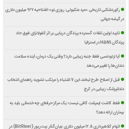
رکوردشکنی تاریخی «مرد عنکبوتی: روزی نو»؛ افتتاحیه ۹۲۷ میلیون دلاری
در گیشه جهانی
تایید اولین تلفات گسترده پرندگان دریایی بر اثر آنفولانزای فوق حاد
پرندگان H5N1 در استرالیا
آیا ارتودنسی فقط جنبه زیبایی دارد؟ وقتی یک درمان، آینده سلامت
دندان‌ها را تغییر می‌دهد
قبل از اصلاح طرح لبخند، این 7 اشتباه را مرتکب نشوید؛ راهنمای انتخاب
دندانپزشک زیبایی در کرج
فقط کاشت ایمپلنت کافی نیست؛ یک مرکز حرفه‌ای چه خدماتی باید به
بیماران ارائه دهد؟
اتهام کلاهبرداری ۱۲.۵ میلیون دلاری بنیان‌گذار بیت‌ریور (BitRiver) در