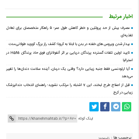
اخبار مرتبط
مصرف بیش از حد پروتئین و خطر کاهش طول عمر؛ ۵ راهکار متخصصان برای تعادل
تغذیه‌ای
بیدار شدن ویروس‌ های خفته در بدن با ابتلا به کرونا؛ کشف راز بزرگ کووید طولانی‌مدت
تایید اولین تلفات گسترده پرندگان دریایی بر اثر آنفولانزای فوق حاد پرندگان H5N1 در
استرالیا
آیا ارتودنسی فقط جنبه زیبایی دارد؟ وقتی یک درمان، آینده سلامت دندان‌ها را تغییر
می‌دهد
قبل از اصلاح طرح لبخند، این 7 اشتباه را مرتکب نشوید؛ راهنمای انتخاب دندانپزشک
زیبایی در کرج
لینک کوتاه
برچسب ها :
ناموجود