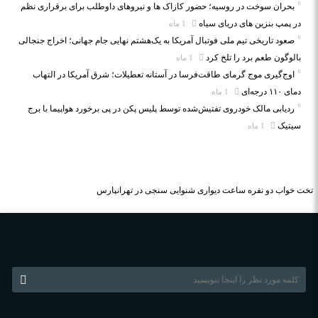
بحران سوخت در روسیه؛ حضور کازاک‌ ها و نیروهای داوطلب برای برقراری نظم
در پمپ بنزین‌ های دریای سیاه
1 ماه
صعود تاریخی تیم ملی فوتبال آمریکا به یک‌هشتم نهایی جام جهانی؛ اخراج جنجالی
بالوگون طعم برد را تلخ کرد
1 ماه
اوج‌گیری موج گرمای طاقت‌فرسا در آستانه تعطیلات؛ شرق آمریکا در التهاب
دمای ۱۱۰ درجه‌ای
1 ماه
ردیابی مالک خودروی تفتیش‌شده توسط پلیس پکن در پی برخورد هواپیما با برج
سیتیک
1 ماه
تخت خواب دو نفره
ساعت دیواری
شنوایی سنجی در تهرانپارس