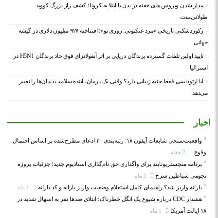
بیدار شدن ویروس‌ های خفته در بدن با ابتلا به کرونا؛ کشف راز بزرگ کووید
طولانی‌مدت
رکوردشکنی تاریخی «مرد عنکبوتی: روزی نو»؛ افتتاحیه ۹۲۷ میلیون دلاری در گیشه
جهانی
تایید اولین تلفات گسترده پرندگان دریایی بر اثر آنفولانزای فوق حاد پرندگان H5N1 در
استرالیا
آیا ارتودنسی فقط جنبه زیبایی دارد؟ وقتی یک درمان، آینده سلامت دندان‌ها را تغییر
می‌دهد
اخبار
واقعیت‌سنجی شایعات آیفون ۱۸: رتبه‌بندی ۲۰ ادعای مطرح‌شده بر اساس احتمال
وقوع
2 هفته
برنامه منچستریونایتد برای واگذاری حق نام‌گذاری استادیوم جدید؛ جزئیات پروژه
نجومی شیاطین سرخ
1 ماه
یارانه واریز شد؟ راهنمای کامل استعلام وضعیت واریز یارانه و کد یارانه
1 ماه
هشدار CDC درباره شیوع یک انگل خطرناک؛ ابتلای صدها نفر به اسهال شدید در
۱۸ ایالت آمریکا
1 ماه