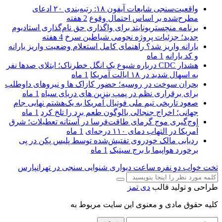
واقعیت‌سنجی شایعات آیفون ۱۸: رتبه‌بندی ۲۰ ادعای
مطرح‌شده بر اساس احتمال وقوع
2 هفته
برنامه منچستریونایتد برای واگذاری حق نام‌گذاری استادیوم
جدید؛ جزئیات پروژه نجومی شیاطین سرخ
4 هفته
یارانه واریز شد؟ راهنمای کامل استعلام وضعیت واریز یارانه
و کد یارانه
1 ماه
هشدار CDC درباره شیوع یک انگل خطرناک؛ ابتلای صدها نفر
به اسهال شدید در ۱۸ ایالت آمریکا
1 ماه
بحران سوخت در روسیه؛ حضور کازاک‌ ها و نیروهای داوطلب
برای برقراری نظم در پمپ بنزین‌ های دریای سیاه
1 ماه
صعود تاریخی تیم ملی فوتبال آمریکا به یک‌هشتم نهایی جام
جهانی؛ اخراج جنجالی بالوگون طعم برد را تلخ کرد
1 ماه
اوج‌گیری موج گرمای طاقت‌فرسا در آستانه تعطیلات؛ شرق
آمریکا در التهاب دمای ۱۱۰ درجه‌ای
1 ماه
ردیابی مالک خودروی تفتیش‌شده توسط پلیس پکن در پی
برخورد هواپیما با برج سیتیک
1 ماه
تخت خواب دو نفره
ساعت دیواری
شنوایی سنجی در تهرانپارس
طراحی و تولید قالب
دی تمز
کلیه حقوق مادی و معنوی این سایت مربوط به