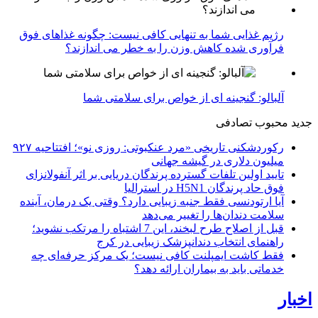
رژیم غذایی شما به تنهایی کافی نیست: چگونه غذاهای فوق
فرآوری شده کاهش وزن را به خطر می اندازند؟
آلبالو: گنجینه ای از خواص برای سلامتی شما
جدید
محبوب
تصادفی
رکوردشکنی تاریخی «مرد عنکبوتی: روزی نو»؛ افتتاحیه ۹۲۷
میلیون دلاری در گیشه جهانی
تایید اولین تلفات گسترده پرندگان دریایی بر اثر آنفولانزای
فوق حاد پرندگان H5N1 در استرالیا
آیا ارتودنسی فقط جنبه زیبایی دارد؟ وقتی یک درمان، آینده
سلامت دندان‌ها را تغییر می‌دهد
قبل از اصلاح طرح لبخند، این 7 اشتباه را مرتکب نشوید؛
راهنمای انتخاب دندانپزشک زیبایی در کرج
فقط کاشت ایمپلنت کافی نیست؛ یک مرکز حرفه‌ای چه
خدماتی باید به بیماران ارائه دهد؟
اخبار