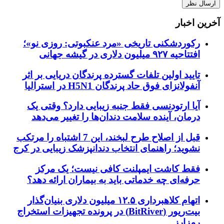
آخرین اخبار
رکوردشکنی تاریخی «مرد عنکبوتی: روزی نو»؛
افتتاحیه ۹۲۷ میلیون دلاری در گیشه جهانی
تایید اولین تلفات گسترده پرندگان دریایی بر اثر
آنفولانزای فوق حاد پرندگان H5N1 در استرالیا
آیا ارتودنسی فقط جنبه زیبایی دارد؟ وقتی یک
درمان، آینده سلامت دندان‌ها را تغییر می‌دهد
قبل از اصلاح طرح لبخند، این 7 اشتباه را مرتکب
نشوید؛ راهنمای انتخاب دندانپزشک زیبایی در کرج
فقط کاشت ایمپلنت کافی نیست؛ یک مرکز
حرفه‌ای چه خدماتی باید به بیماران ارائه دهد؟
اتهام کلاهبرداری ۱۲.۵ میلیون دلاری بنیان‌گذار
بیت‌ریور (BitRiver) در پرونده تجهیزات استخراج
رمزارز