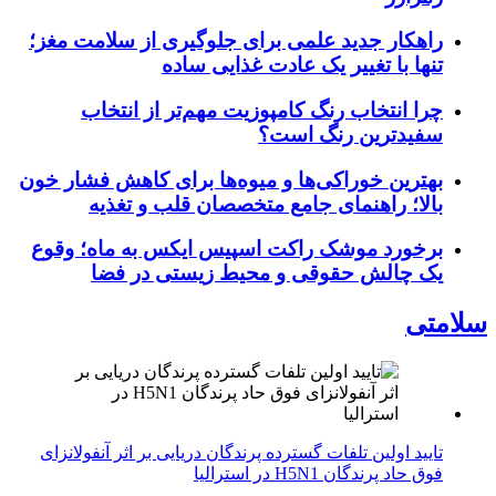
راهکار جدید علمی برای جلوگیری از سلامت مغز؛
تنها با تغییر یک عادت غذایی ساده
چرا انتخاب رنگ کامپوزیت مهم‌تر از انتخاب
سفیدترین رنگ است؟
بهترین خوراکی‌ها و میوه‌ها برای کاهش فشار خون
بالا؛ راهنمای جامع متخصصان قلب و تغذیه
برخورد موشک راکت اسپیس ایکس به ماه؛ وقوع
یک چالش حقوقی و محیط زیستی در فضا
سلامتی
تایید اولین تلفات گسترده پرندگان دریایی بر اثر آنفولانزای
فوق حاد پرندگان H5N1 در استرالیا