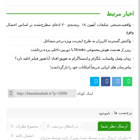
اخبار مرتبط
واقعیت‌سنجی شایعات آیفون ۱۸: رتبه‌بندی ۲۰ ادعای مطرح‌شده بر اساس احتمال
وقوع
واکنش گسترده کاربران به طرح اینترنت ویژه برخی مشاغل
ریزر از هدست هوش مصنوعی Motoko با دوربین داخلی پرده برداشت
زمان وصل واتساپ، تلگرام و اینستاگرام به تعویق افتاد؛ آیا هنوز فیلتر ادامه دارد؟
پیام‌رسان‌ های ایرانی تدریجاً امکانات خود را بازگردانندند!
لینک کوتاه
برچسب ها :
ناموجود
ارسال نظر شما
در انتظار بررسی : 0
مجموع نظرات : 0
انتشار یافته : 0
نظرات ارسال شده توسط شما، پس از تایید توسط مدیران