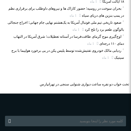
۱۸ ایالت آمریکا
1 ماه
بحران سوخت در روسیه؛ حضور کازاک‌ ها و نیروهای داوطلب برای برقراری نظم
در پمپ بنزین‌ های دریای سیاه
1 ماه
صعود تاریخی تیم ملی فوتبال آمریکا به یک‌هشتم نهایی جام جهانی؛ اخراج جنجالی
بالوگون طعم برد را تلخ کرد
1 ماه
اوج‌گیری موج گرمای طاقت‌فرسا در آستانه تعطیلات؛ شرق آمریکا در التهاب
دمای ۱۱۰ درجه‌ای
1 ماه
ردیابی مالک خودروی تفتیش‌شده توسط پلیس پکن در پی برخورد هواپیما با برج
سیتیک
1 ماه
تخت خواب دو نفره
ساعت دیواری
شنوایی سنجی در تهرانپارس