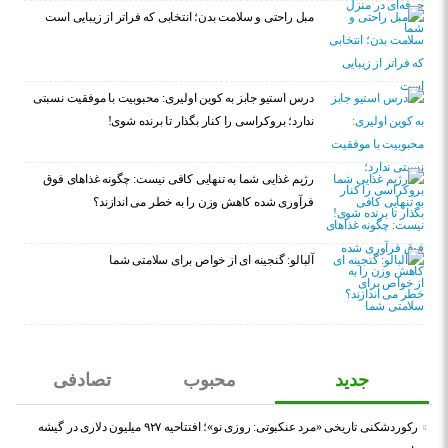
مبل راحتی و سلامت بدن؛ انتخابی که فراتر از زیبایی است
درس استیو جابز به کوین اولیری: محبوبیت با موفقیت نسبتی
ندارد؛ بروکراسی را کنار بگذار تا برنده شوی!
رژیم غذایی شما به تنهایی کافی نیست: چگونه غذاهای فوق
فرآوری شده کاهش وزن را به خطر می اندازند؟
آلبالو: گنجینه ای از خواص برای سلامتی شما
جدید
محبوب
تصادفی
رکوردشکنی تاریخی «مرد عنکبوتی: روزی نو»؛ افتتاحیه ۹۲۷ میلیون دلاری در گیشه