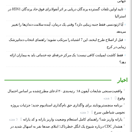
جهانی
تایید اولین تلفات گسترده پرندگان دریایی بر اثر آنفولانزای فوق حاد پرندگان H5N1 در
استرالیا
آیا ارتودنسی فقط جنبه زیبایی دارد؟ وقتی یک درمان، آینده سلامت دندان‌ها را تغییر
می‌دهد
قبل از اصلاح طرح لبخند، این 7 اشتباه را مرتکب نشوید؛ راهنمای انتخاب دندانپزشک
زیبایی در کرج
فقط کاشت ایمپلنت کافی نیست؛ یک مرکز حرفه‌ای چه خدماتی باید به بیماران ارائه
دهد؟
اخبار
واقعیت‌سنجی شایعات آیفون ۱۸: رتبه‌بندی ۲۰ ادعای مطرح‌شده بر اساس احتمال
وقوع
1 هفته
برنامه منچستریونایتد برای واگذاری حق نام‌گذاری استادیوم جدید؛ جزئیات پروژه
نجومی شیاطین سرخ
3 هفته
یارانه واریز شد؟ راهنمای کامل استعلام وضعیت واریز یارانه و کد یارانه
3 هفته
هشدار CDC درباره شیوع یک انگل خطرناک؛ ابتلای صدها نفر به اسهال شدید در