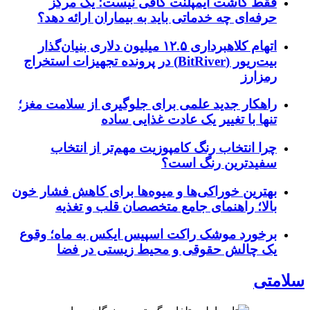
فقط کاشت ایمپلنت کافی نیست؛ یک مرکز
حرفه‌ای چه خدماتی باید به بیماران ارائه دهد؟
اتهام کلاهبرداری ۱۲.۵ میلیون دلاری بنیان‌گذار
بیت‌ریور (BitRiver) در پرونده تجهیزات استخراج
رمزارز
راهکار جدید علمی برای جلوگیری از سلامت مغز؛
تنها با تغییر یک عادت غذایی ساده
چرا انتخاب رنگ کامپوزیت مهم‌تر از انتخاب
سفیدترین رنگ است؟
بهترین خوراکی‌ها و میوه‌ها برای کاهش فشار خون
بالا؛ راهنمای جامع متخصصان قلب و تغذیه
برخورد موشک راکت اسپیس ایکس به ماه؛ وقوع
یک چالش حقوقی و محیط زیستی در فضا
سلامتی