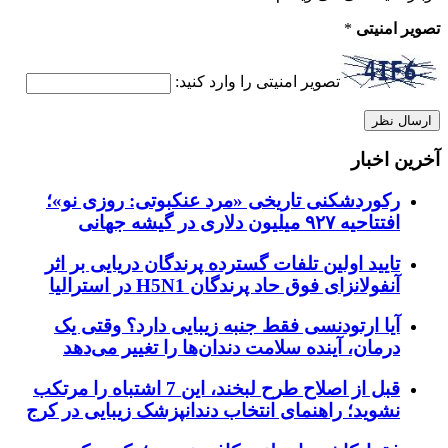
تصویر امنیتی
*
تصویر امنیتی را وارد کنید:
آخرین اخبار
رکوردشکنی تاریخی «مرد عنکبوتی: روزی نو»؛
افتتاحیه ۹۲۷ میلیون دلاری در گیشه جهانی
تایید اولین تلفات گسترده پرندگان دریایی بر اثر
آنفولانزای فوق حاد پرندگان H5N1 در استرالیا
آیا ارتودنسی فقط جنبه زیبایی دارد؟ وقتی یک
درمان، آینده سلامت دندان‌ها را تغییر می‌دهد
قبل از اصلاح طرح لبخند، این 7 اشتباه را مرتکب
نشوید؛ راهنمای انتخاب دندانپزشک زیبایی در کرج