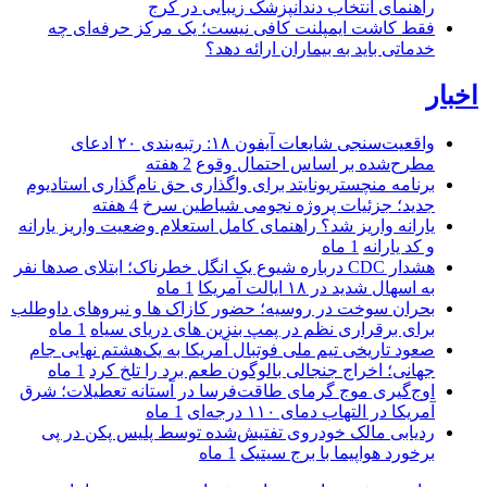
راهنمای انتخاب دندانپزشک زیبایی در کرج
فقط کاشت ایمپلنت کافی نیست؛ یک مرکز حرفه‌ای چه
خدماتی باید به بیماران ارائه دهد؟
اخبار
واقعیت‌سنجی شایعات آیفون ۱۸: رتبه‌بندی ۲۰ ادعای
مطرح‌شده بر اساس احتمال وقوع
2 هفته
برنامه منچستریونایتد برای واگذاری حق نام‌گذاری استادیوم
جدید؛ جزئیات پروژه نجومی شیاطین سرخ
4 هفته
یارانه واریز شد؟ راهنمای کامل استعلام وضعیت واریز یارانه
و کد یارانه
1 ماه
هشدار CDC درباره شیوع یک انگل خطرناک؛ ابتلای صدها نفر
به اسهال شدید در ۱۸ ایالت آمریکا
1 ماه
بحران سوخت در روسیه؛ حضور کازاک‌ ها و نیروهای داوطلب
برای برقراری نظم در پمپ بنزین‌ های دریای سیاه
1 ماه
صعود تاریخی تیم ملی فوتبال آمریکا به یک‌هشتم نهایی جام
جهانی؛ اخراج جنجالی بالوگون طعم برد را تلخ کرد
1 ماه
اوج‌گیری موج گرمای طاقت‌فرسا در آستانه تعطیلات؛ شرق
آمریکا در التهاب دمای ۱۱۰ درجه‌ای
1 ماه
ردیابی مالک خودروی تفتیش‌شده توسط پلیس پکن در پی
برخورد هواپیما با برج سیتیک
1 ماه