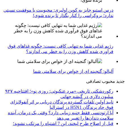
درس استیو جابز به کوین اولیری: محبوبیت با موفقیت نسبتی
ندارد؛ بروکراسی را کنار بگذار تا برنده شوی!
رژیم غذایی شما به تنهایی کافی نیست: چگونه غذاهای فوق
فرآوری شده کاهش وزن را به خطر می اندازند؟
آلبالو: گنجینه ای از خواص برای سلامتی شما
جدید
محبوب
تصادفی
رکوردشکنی تاریخی «مرد عنکبوتی: روزی نو»؛ افتتاحیه ۹۲۷
میلیون دلاری در گیشه جهانی
تایید اولین تلفات گسترده پرندگان دریایی بر اثر آنفولانزای
فوق حاد پرندگان H5N1 در استرالیا
آیا ارتودنسی فقط جنبه زیبایی دارد؟ وقتی یک درمان، آینده
سلامت دندان‌ها را تغییر می‌دهد
قبل از اصلاح طرح لبخند، این 7 اشتباه را مرتکب نشوید؛