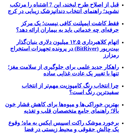
قبل از اصلاح طرح لبخند، این 7 اشتباه را مرتکب
نشوید؛ راهنمای انتخاب دندانپزشک زیبایی در کرج
فقط کاشت ایمپلنت کافی نیست؛ یک مرکز
حرفه‌ای چه خدماتی باید به بیماران ارائه دهد؟
اتهام کلاهبرداری ۱۲.۵ میلیون دلاری بنیان‌گذار
بیت‌ریور (BitRiver) در پرونده تجهیزات استخراج
رمزارز
راهکار جدید علمی برای جلوگیری از سلامت مغز؛
تنها با تغییر یک عادت غذایی ساده
چرا انتخاب رنگ کامپوزیت مهم‌تر از انتخاب
سفیدترین رنگ است؟
بهترین خوراکی‌ها و میوه‌ها برای کاهش فشار خون
بالا؛ راهنمای جامع متخصصان قلب و تغذیه
برخورد موشک راکت اسپیس ایکس به ماه؛ وقوع
یک چالش حقوقی و محیط زیستی در فضا