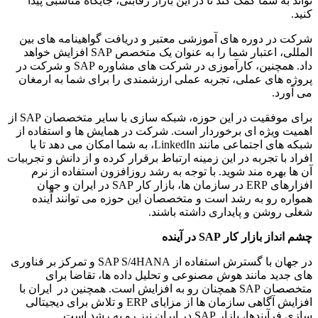
تواند به شما کمک کند تا در این بازار رقابتی، جایگاه مناسبی پیدا
کنید.
شرکت در دوره های آموزشی معتبر و دریافت گواهینامه های بین
المللی، اعتبار شما را به عنوان یک متخصص SAP افزایش خواهد
داد. همچنین، کارآموزی در شرکت های مشاوره SAP و شرکت در
پروژه های عملی، تجربه عملی ارزشمندی را برای شما به ارمغان
می آورد.
برای موفقیت در این حوزه، شبکه سازی با سایر متخصصان SAP از
اهمیت ویژه ای برخوردار است. شرکت در همایش ها و استفاده از
شبکه های اجتماعی مانند LinkedIn، به شما امکان می دهد تا با
افراد با تجربه در این زمینه ارتباط برقرار کرده و از دانش و تجربیات
آن ها بهره مند شوید. با توجه به رشد روزافزون استفاده از نرم
افزارهای ERP در سازمان ها، بازار کار SAP در ایران و جهان
همواره رو به رشد است و متخصصان این حوزه می توانند آینده
شغلی روشن و پایداری داشته باشند.
چشم انداز بازار کار
SAP
در آینده
در جهان با گسترش استفاده از SAP S/4HANA و تمرکز بر فناوری
های جدید مانند هوش مصنوعی و تحلیل داده ها، تقاضا برای
متخصصان SAP همچنان رو به افزایش است. همچنین در ایران با
افزایش آگاهی سازمان ها از مزایای ERP و تلاش برای دیجیتالی
سازی فرآیندها، بازار SAP در ایران نیز رو به رشد است.