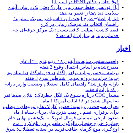
فوق حاد پرندگان H5N1 در استرالیا
آیا ارتودنسی فقط جنبه زیبایی دارد؟ وقتی یک درمان، آینده
سلامت دندان‌ها را تغییر می‌دهد
قبل از اصلاح طرح لبخند، این 7 اشتباه را مرتکب نشوید؛
راهنمای انتخاب دندانپزشک زیبایی در کرج
فقط کاشت ایمپلنت کافی نیست؛ یک مرکز حرفه‌ای چه
خدماتی باید به بیماران ارائه دهد؟
اخبار
واقعیت‌سنجی شایعات آیفون ۱۸: رتبه‌بندی ۲۰ ادعای
مطرح‌شده بر اساس احتمال وقوع
2 هفته
برنامه منچستریونایتد برای واگذاری حق نام‌گذاری استادیوم
جدید؛ جزئیات پروژه نجومی شیاطین سرخ
3 هفته
یارانه واریز شد؟ راهنمای کامل استعلام وضعیت واریز یارانه
و کد یارانه
4 هفته
هشدار CDC درباره شیوع یک انگل خطرناک؛ ابتلای صدها نفر
به اسهال شدید در ۱۸ ایالت آمریکا
1 ماه
بحران سوخت در روسیه؛ حضور کازاک‌ ها و نیروهای داوطلب
برای برقراری نظم در پمپ بنزین‌ های دریای سیاه
1 ماه
صعود تاریخی تیم ملی فوتبال آمریکا به یک‌هشتم نهایی جام
جهانی؛ اخراج جنجالی بالوگون طعم برد را تلخ کرد
1 ماه
اوج‌گیری موج گرمای طاقت‌فرسا در آستانه تعطیلات؛ شرق