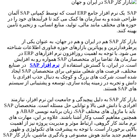
SAP یک نرم افزار جامع ERP است که توسط کمپانی SAP آلمان
طراحی شده و به سازمان ها کمک می کند تا فرآیندهای خود را در
حوزه های مختلف مانند مالی، تولید، منابع انسانی، و زنجیره تأمین
بهینه کنند.
بازار کار SAP هم در ایران و هم در جهان، به عنوان یکی از
پرطرفدارترین و پویاترین بازارهای حوزه فناوری اطلاعات شناخته
می شود. با توجه به اهمیت روزافزون نرم افزارهای ERP در
سازمان ها، تقاضا برای متخصصان SAP همواره رو به افزایش
است. در ایران، با گسترش استفاده از
نرم افزار
SAP
در صنایع
مختلف، فرصت های شغلی متنوعی برای متخصصان SAP ایجاد
شده است. شرکت های بزرگ و کوچک به دنبال جذب افرادی با
دانش و تجربه در زمینه پیاده سازی، توسعه و پشتیبانی از سیستم
های SAP هستند.
بازار کار SAP به دلیل پیچیدگی و جامعیت این نرم افزار، نیازمند
افرادی با دانش فنی بالا و توانایی حل مسئله است. متخصصان SAP
باید با ماژول های مختلف SAP، زبان برنامه نویسی ABAP و
همچنین مفاهیم کسب وکار آشنا باشند. علاوه بر این، مهارت های
نرم مانند کار گروهی، ارتباط موثر و مدیریت پروژه نیز از اهمیت
بالایی برخوردار است. با توجه به پیشرفت های تکنولوژی و ظهور
مفاهیم جدید مانند هوش مصنوعی و یادگیری ماشین، بازار کار SAP