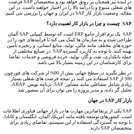
در آینده نیز همچنان پر رونق خواهد بود و متخصصان SAP فرصت
های شغلی متنوع و با درآمد بالا را در اختیار خواهند داشت. در این
مقاله، وضعیت بازار کار SAP در ایران و جهان را بررسی می کنیم.
SAP
چیست و چرا در بازار کار اهمیت دارد؟
SAP یک نرم افزار جامع ERP است که توسط کمپانی SAP آلمان
طراحی شده و به سازمان ها کمک می کند تا فرآیندهای خود را در
حوزه های مختلف مانند مالی، تولید، منابع انسانی، و زنجیره تأمین
بهینه کنند. با توجه به کاربرد گسترده SAP در صنایع مختلفی از
جمله بانکداری، نفت و گاز، تولید، خرده فروشی و خدمات تقاضا
برای کارشناسان در این زمینه بسیار بالا می باشد.
در نظر بگیرید در سطح جهانی بیش از 90% از شرکت های فورچون
500 از SAP استفاده می کنند در نتیجه فرصت های شغلی بسیار
زیادی شامل مشاغلی مانند مشاور SAP، برنامه نویس ABAP،
تحلیل گر داده، و مدیر پروژه را می توان برای آن متصور شد.
بازار کار
SAP
در جهان
SAP یکی از پرتقاضاترین مهارت ها در بازار جهانی فناوری اطلاعات
است. کشورهای توسعه یافته مانند آمریکا، آلمان، انگلستان و کانادا،
با توجه به گستردگی استفاده از این سیستم، تقاضای زیادی برای
متخصصان SAP دارند.