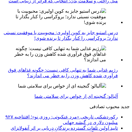
مبل راحتی و سلامت بدن؛ انتخابی که فراتر از زیبایی است
درس استیو جابز به کوین اولیری: محبوبیت با موفقیت نسبتی
ندارد؛ بروکراسی را کنار بگذار تا برنده شوی!
رژیم غذایی شما به تنهایی کافی نیست: چگونه غذاهای فوق
فرآوری شده کاهش وزن را به خطر می اندازند؟
آلبالو: گنجینه ای از خواص برای سلامتی شما
جدید
محبوب
تصادفی
رکوردشکنی تاریخی «مرد عنکبوتی: روزی نو»؛ افتتاحیه ۹۲۷
میلیون دلاری در گیشه جهانی
تایید اولین تلفات گسترده پرندگان دریایی بر اثر آنفولانزای