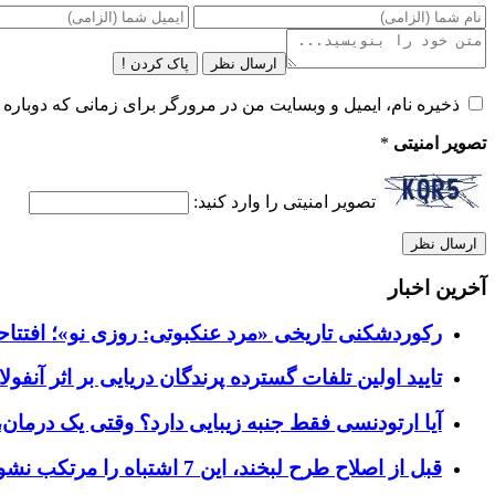
ارسال نظر
پاک کردن !
ذخیره نام، ایمیل و وبسایت من در مرورگر برای زمانی که دوباره 
تصویر امنیتی
*
تصویر امنیتی را وارد کنید:
آخرین اخبار
رکوردشکنی تاریخی «مرد عنکبوتی: روزی نو»؛ افتتاحیه ۹۲۷ میلیون دلاری در گیشه ج
تایید اولین تلفات گسترده پرندگان دریایی بر اثر آنفولانزای فوق ح
آیا ارتودنسی فقط جنبه زیبایی دارد؟ وقتی یک درمان، 
قبل از اصلاح طرح لبخند، این 7 اشتباه را مرتکب نشوید؛ راهنمای انتخاب دندانپزشک زیبایی در کرج