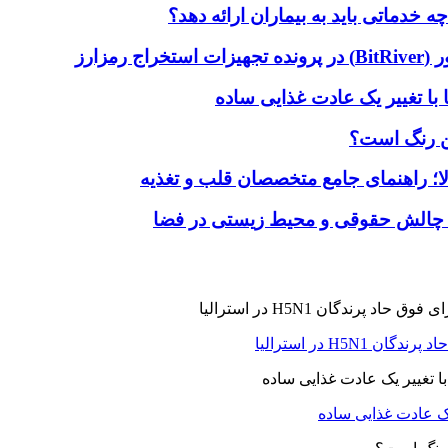
دماتی باید به بیماران ارائه دهد؟
با تغییر یک عادت غذایی ساده
ین رنگ است؟
لا؛ راهنمای جامع متخصصان قلب و تغذیه
 چالش حقوقی و محیط زیستی در فضا
H5N در استرالیا
یک عادت غذایی ساده