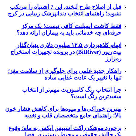
قبل از اصلاح طرح لبخند، این 7 اشتباه را مرتکب
نشوید؛ راهنمای انتخاب دندانپزشک زیبایی در کرج
فقط کاشت ایمپلنت کافی نیست؛ یک مرکز
حرفه‌ای چه خدماتی باید به بیماران ارائه دهد؟
اتهام کلاهبرداری ۱۲.۵ میلیون دلاری بنیان‌گذار
بیت‌ریور (BitRiver) در پرونده تجهیزات استخراج
رمزارز
راهکار جدید علمی برای جلوگیری از سلامت مغز؛
تنها با تغییر یک عادت غذایی ساده
چرا انتخاب رنگ کامپوزیت مهم‌تر از انتخاب
سفیدترین رنگ است؟
بهترین خوراکی‌ها و میوه‌ها برای کاهش فشار خون
بالا؛ راهنمای جامع متخصصان قلب و تغذیه
برخورد موشک راکت اسپیس ایکس به ماه؛ وقوع
یک چالش حقوقی و محیط زیستی در فضا