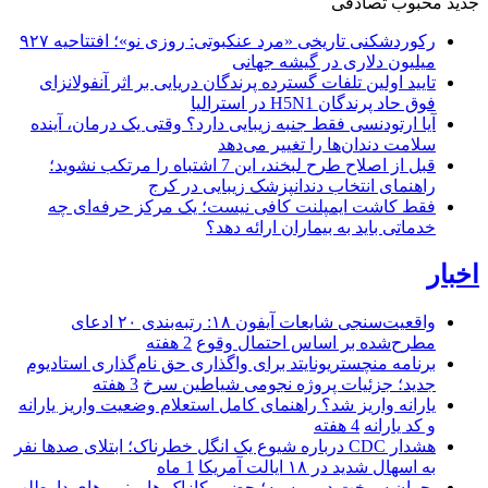
جدید
محبوب
تصادفی
رکوردشکنی تاریخی «مرد عنکبوتی: روزی نو»؛ افتتاحیه ۹۲۷
میلیون دلاری در گیشه جهانی
تایید اولین تلفات گسترده پرندگان دریایی بر اثر آنفولانزای
فوق حاد پرندگان H5N1 در استرالیا
آیا ارتودنسی فقط جنبه زیبایی دارد؟ وقتی یک درمان، آینده
سلامت دندان‌ها را تغییر می‌دهد
قبل از اصلاح طرح لبخند، این 7 اشتباه را مرتکب نشوید؛
راهنمای انتخاب دندانپزشک زیبایی در کرج
فقط کاشت ایمپلنت کافی نیست؛ یک مرکز حرفه‌ای چه
خدماتی باید به بیماران ارائه دهد؟
اخبار
واقعیت‌سنجی شایعات آیفون ۱۸: رتبه‌بندی ۲۰ ادعای
مطرح‌شده بر اساس احتمال وقوع
2 هفته
برنامه منچستریونایتد برای واگذاری حق نام‌گذاری استادیوم
جدید؛ جزئیات پروژه نجومی شیاطین سرخ
3 هفته
یارانه واریز شد؟ راهنمای کامل استعلام وضعیت واریز یارانه
و کد یارانه
4 هفته
هشدار CDC درباره شیوع یک انگل خطرناک؛ ابتلای صدها نفر
به اسهال شدید در ۱۸ ایالت آمریکا
1 ماه
بحران سوخت در روسیه؛ حضور کازاک‌ ها و نیروهای داوطلب