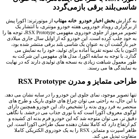
شاسی‌بلند برقی بازمی‌گردد
به گزارش
بخش
اخبار خودرو خانه مهتاب
از موتورترند: اکورا پیش
از برگزاری رویداد خودرویی هفته خودرو مونتری، با انتشار یک
تصویر مرموز از جلوی خودروی مفهومی RSX Prototype، توجه ها را
به خود جلب کرده است. این خودرو که از اوایل سال جاری میلادی
خبر بازگشت آن به عنوان یک شاسی بلند برقی منتشر شده بود،
اکنون با یک نمونه تقریبا آماده برای تولید، خود را به نمایش می
گذارد. با توجه به سابقه اکورا، مدل های مفهومی این شرکت به
طور معمول شباهت زیادی به نسخه های تولیدی دارند که در نهایت
به نمایندگی ها می رسند.
طراحی متمایز و مدرن RSX Prototype
تنها تصویر موجود، نمای جلوی این خودرو را در سایه نشان می دهد.
با این حال، به راحتی می توان چراغ های جلوی باریک و طرح های
منحصر به فرد روی بدنه را تشخیص داد. این خودرو همچنین دارای
لوگوی معروف اکورا است که با نوری جذاب می درخشد. با نگاهی
دقیق تر، می توان متوجه شد که این خودرو فرم بدنه ای کشیده و
کم ارتفاع دارد که کاملا نشان دهنده سبک طراحی اکورا است. این
ظاهر اسپرت و متمایز، RSX را به یک خودروی الکتریکی کاملا
متفاوت تبدیل می کند.