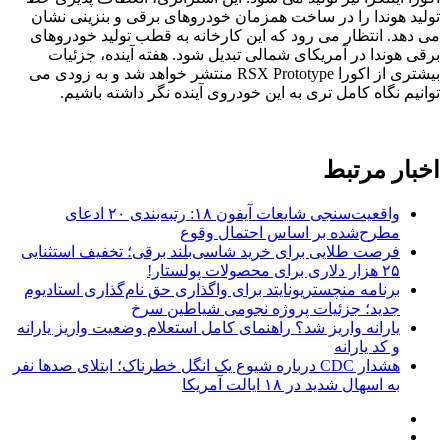
تولید هوندا را در ساخت همزمان خودروهای برقی و بنزینی نشان
می دهد. انتظار می رود که این کارخانه به قطب تولید خودروهای
برقی هوندا در آمریکای شمالی تبدیل شود. هفته آینده، جزئیات
بیشتری از اکورا RSX Prototype منتشر خواهد شد و به زودی می
توانیم نگاه کامل تری به این خودروی آینده نگر داشته باشیم.
اخبار مرتبط
واقعیت‌سنجی شایعات آیفون ۱۸: رتبه‌بندی ۲۰ ادعای
مطرح‌شده بر اساس احتمال وقوع
فرصت طلایی برای خرید شاسی‌بلند برقی؛ تخفیف استثنایی
۲۵ هزار دلاری برای محصولات پولستار!
برنامه منچستریونایتد برای واگذاری حق نام‌گذاری استادیوم
جدید؛ جزئیات پروژه نجومی شیاطین سرخ
یارانه واریز شد؟ راهنمای کامل استعلام وضعیت واریز یارانه
و کد یارانه
هشدار CDC درباره شیوع یک انگل خطرناک؛ ابتلای صدها نفر
به اسهال شدید در ۱۸ ایالت آمریکا