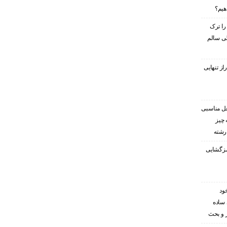
هیم؟
را ترک
گی سالم
ز تنهایی
غل مناسبی
 چیز
 رشته
رمزگشایی
ود
 ساده
ر و بحث