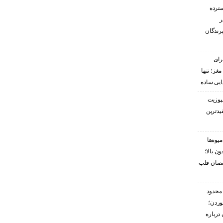
سترده
ر
پرندگان
رای
غز؛ تنها
ایی ساده
پوزیت
یدترین
یوه‌ها
ن بالا؛
صصان قلب
محدود
وردن؛
درباره