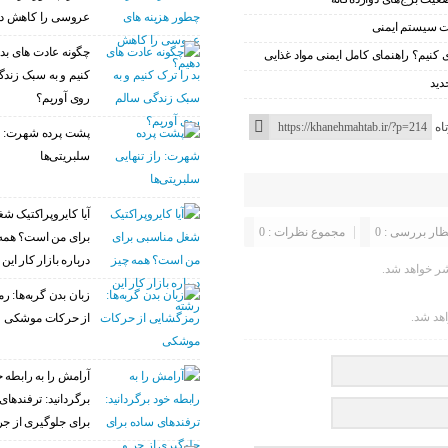
عروسی را کاهش د
چگونه عادت‌ های بد 
 کنیم؟ راهنمای کامل ایمنی مواد غذایی
کنیم و به سبک زند
دید
روی آوریم؟
اه
پشت پرده شهرت: را
سلبریتی‌ها
آیا کایروپراکتیک ش
ظار بررسی : 0
مجموع نظرات : 0
برای من است؟ همه
درباره بازار کار این
ر خواهد شد.
زبان بدن گربه‌ها: 
اهد شد.
از حرکات موشکی
آرامش را به رابطه خ
برگردانید: ترفندهای
برای جلوگیری از ج