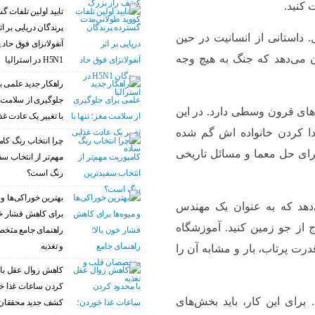
 کنید.
تایید اولین تلفات گ
پرندگان دریایی بر اث
نی اول. داستانی از انسانیت در حین
آنفولانزای فوق حاد 
 می‌دهد که جنگ به هیچ وجه
H5N1 در استرالیا
راهکار جدید علمی ب
جلوگیری از سلامت م
بارزات و ماجراهای قرون وسطی دارد. در این
با تغییر یک عادت غذ
یدا کردن خانواده اش گم شده
چرا انتخاب رنگ کام
برای حل معما و مسائل تاریخی
مهم‌تر از انتخاب سف
رنگ است؟
بهترین خوراکی‌ها و م
ا امکان می‌دهد که به عنوان یک مهندس
برای کاهش فشار خو
 از جو زمین کنید. آموزشگاه
راهنمای جامع متخ
و تغذیه
رت پرتاب، بار و مشابه آن را
کاهش زوال عقل با 
کردن ساعات غذا خ
سازید. برای این کار، باید بخش‌های
کشف جدید محققان 