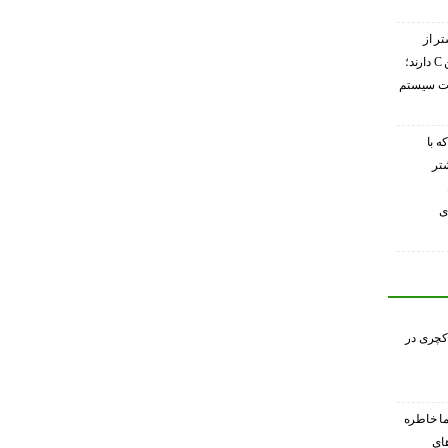
تر از
گریپ‌فروت ویتامین C دارند؛
ویت سیستم
ه با
شتر
ی
کچری در
ا خاطره
های