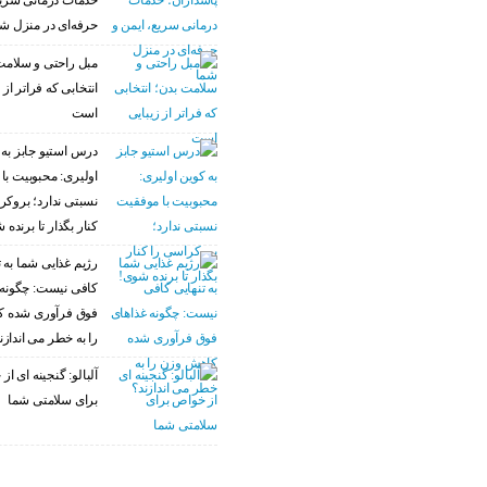
خدمات درمانی سریع
حرفه‌ای در منزل ش
مبل راحتی و سلامت
انتخابی که فراتر از 
است
درس استیو جابز به 
اولیری: محبوبیت با
نسبتی ندارد؛ بروکر
کنار بگذار تا برنده 
رژیم غذایی شما به ت
کافی نیست: چگونه 
فوق فرآوری شده 
را به خطر می اندازن
آلبالو: گنجینه ای ا
برای سلامتی شما