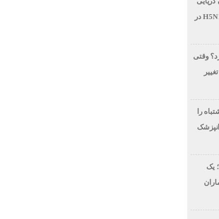
 دریایی
بر اثر آنفولانزای فوق حاد پرندگان H5N1 در
رد؟ وقتی
تغییر
لاح طرح لبخند، این 7 اشتباه را
انپزشک
 یک
اران