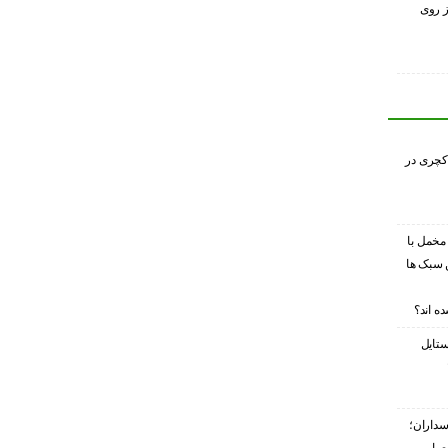
ز روی
کچری در
 مخمل با
 سبک ها
ه اند؟
ستایل
سداران؛