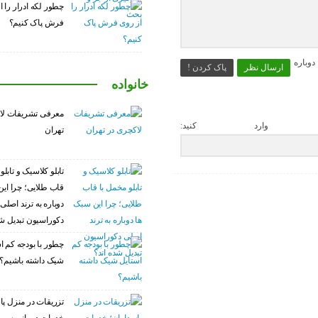
چطور لکه ادرار را ا
فرش پاک کنیم؟
وباره
ارسال نظر
پاک کردن !
خانواده
معرفی تشریفات لا
 وارد کنید:
تهران
تابلو کلاسیک و تابلو
قاب طلایی؛ چرا این
دوباره به ترند اصلی
دکوراسیون تبدیل شد
چطور با بودجه کم ا
شیک داشته باشیم؟
تزریقات در منزل پا