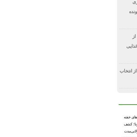
 دلاری
BitRi) در پرونده
از
غذایی
از انتخاب
های خفته
رونا؛ کشف
لانی‌مدت