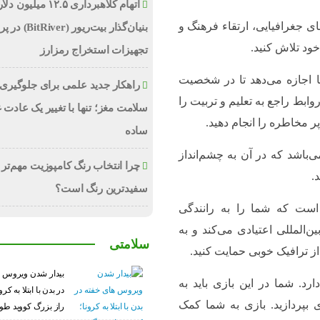
اتهام کلاهبرداری ۱۲.۵ میلیون
رش فضای جغرافیایی، ارتقاء فرهنگ و
بنیان‌گذار بیت‌ریور (ver
ود تلاش کنید.
تجهیزات استخراج رمزارز
 به شما اجازه می‌دهد تا در شخصیت
راهکار جدید علمی برای جلوگیری 
ابط راجع به تعلیم و تربیت را
سلامت مغز؛ تنها با تغییر یک عادت 
 مخاطره را انجام دهید.
ساده
ل می‌باشد که در آن به چشم‌انداز
چرا انتخاب رنگ کامپوزیت مهم‌تر 
.
سفیدترین رنگ است؟
اشین سواری است که شما را به رانندگی
‌المللی اعتیادی می‌کند و به
سلامتی
 ترافیک خوبی حمایت کنید.
بیدار شدن ویروس‌ 
دارد. شما در این بازی باید به
در بدن با ابتلا به ک
بپردازید. بازی به شما کمک
راز بزرگ کووید طو