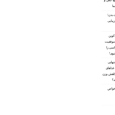
، ایمن و
ما
 بدن؛
زیبایی
کوین
 موفقیت
اسی را
شوی!
نهایی
غذاهای
کاهش وزن
د؟
ز خواص