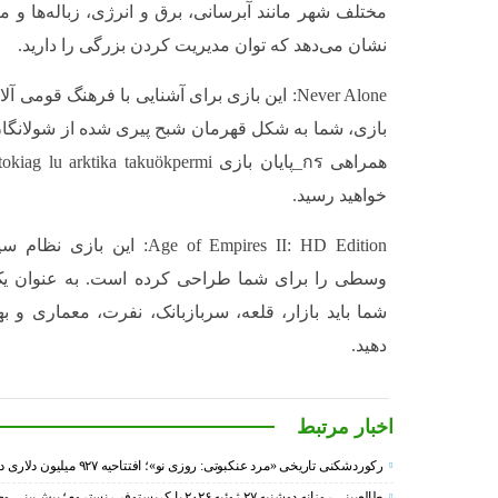
مختلف شهر مانند آبرسانی، برق و انرژی، زباله‌ها و م
نشان می‌دهد که توان مدیریت کردن بزرگی را دارید.
Never Alone: این بازی برای آشنایی با فرهنگ ق
بازی، شما به شکل قهرمان شبح پیری شده از شولانگان د
خواهید رسید.
Age of Empires II: HD Edition
وسطی را برای شما طراحی کرده است. به عنوان یک ا
شما باید بازار، قلعه، سربازبانک، نفرت، معماری و ب
دهید.
اخبار مرتبط
رکوردشکنی تاریخی «مرد عنکبوتی: روزی نو»؛ افتتاحیه ۹۲۷ میلیون دلاری در گیشه جهانی
طالع‌بینی روزانه دوشنبه ۲۷ ژوئیه ۲۰۲۶ با کریستوفر رنستروم؛ پیش‌بینی وضعیت برج‌های دوازده‌گانه