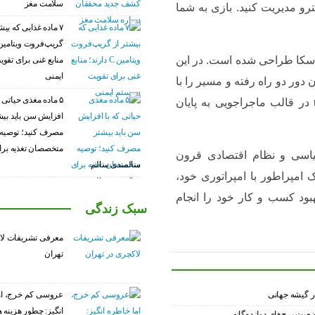
سلامت مغز
ترو مدیریت کنید. بازی به شما
۷ ماده غذایی که بیش
ومی آلاسکا طراحی شده است. در این
منابع غنی برای تق
ایمنی
ور دو راه رفته و مسیر را با
۵ ماده مغذی حیاتی ک
همراهی กร_پایان بازی tokiag lu arktika takuökpermi در قالب ماجراجويی به پایان
افزایش سن باید بی
مصرف کنید؛ توصیه
متخصصان تغذیه برا
: این بازی نظام سیاسی و نظام اقتصادی قرون
سالمندی سالم
مپراطور با امپراتوری خود،
هبود کسب و کار خود را انجام
سبک زندگی
معرفی تشریفات لا
تهران
عروسی کم خرج، ام
انگیز: چطور هزینه 