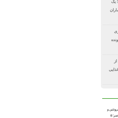
 یک
اران
 دلاری
BitRi) در پرونده
از
غذایی
وتئین و
خطر کاهش طول عمر؛ ۵