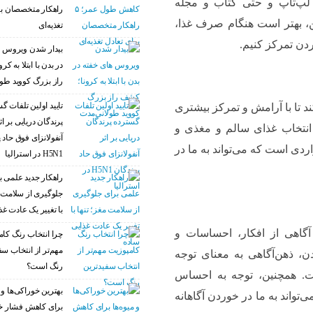
، لپ‌تاپ و حتی کتاب و مجله
راهکار متخصصان بر
ین، بهتر است هنگام صرف غذا،
تغذیه‌ای
دن تمرکز کنیم.
بیدار شدن ویروس‌ 
در بدن با ابتلا به ک
راز بزرگ کووید طو
تایید اولین تلفات گ
ند تا با آرامش و تمرکز بیشتری
پرندگان دریایی بر اث
نتخاب غذای سالم و مغذی و
آنفولانزای فوق حاد 
ردی است که می‌تواند به ما در
H5N1 در استرالیا
راهکار جدید علمی ب
جلوگیری از سلامت م
با تغییر یک عادت غذ
گاهی از افکار، احساسات و
چرا انتخاب رنگ کام
مهم‌تر از انتخاب سف
، ذهن‌آگاهی به معنای توجه
رنگ است؟
ت. همچنین، توجه به احساس
بهترین خوراکی‌ها و م
واند به ما در خوردن آگاهانه
برای کاهش فشار خو