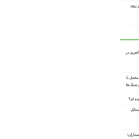
ز روی
کچری در
 مخمل با
 سبک ها
ه اند؟
ستایل
سداران؛