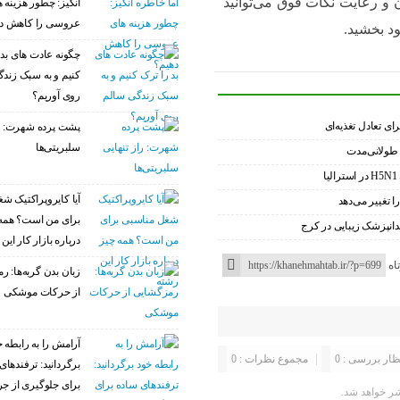
 و رعایت نکات فوق می‌توانید
انگیز: چطور هزینه 
عروسی را کاهش د
ود بخشید.
چگونه عادت‌ های بد 
کنیم و به سبک زند
روی آوریم؟
پشت پرده شهرت: را
سلبریتی‌ها
 طولانی‌مدت
آیا کایروپراکتیک ش
ا تغییر می‌دهد
برای من است؟ همه
درباره بازار کار این
اه
زبان بدن گربه‌ها: 
از حرکات موشکی
آرامش را به رابطه خ
ظار بررسی : 0
مجموع نظرات : 0
برگردانید: ترفندهای
برای جلوگیری از ج
ر خواهد شد.