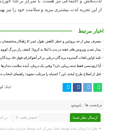
لذت‌بخش و اجتماعی نیز هست. با تمرکز بر غذا خوردن
از این تجربه لذت بیشتری ببرید و سلامت خود را نیز بهب
اخبار مرتبط
مصرف بیش از حد پروتئین و خطر کاهش طول عمر؛ ۵ راهکار متخصصان برای تعادل تغذیه‌ای
بیدار شدن ویروس‌ های خفته در بدن با ابتلا به کرونا؛ کشف راز بزرگ کووید
تایید اولین تلفات گسترده پرندگان دریایی بر اثر آنفولانزای فوق حاد پرندگان H5N1 در استرالیا
آیا ارتودنسی فقط جنبه زیبایی دارد؟ وقتی یک درمان، آینده سلامت دندان‌ها ر
قبل از اصلاح طرح لبخند، این 7 اشتباه را مرتکب نشوید؛ راهنمای انتخاب دندانپزشک زیبایی در کرج
لینک کوت
برچسب ها :
ناموجود
ارسال نظر شما
انتشار یافته : 0
در انت
نظرات ارسال شده توسط شما، پس از تایید توسط مدیران سایت منتش