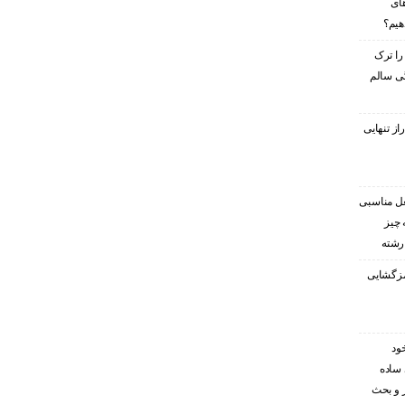
های
هیم؟
را ترک
گی سالم
ز تنهایی
غل مناسبی
 چیز
 رشته
رمزگشایی
ود
 ساده
ر و بحث