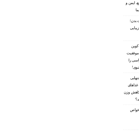
، ایمن و
ما
 بدن؛
زیبایی
کوین
 موفقیت
اسی را
شوی!
نهایی
غذاهای
کاهش وزن
د؟
ز خواص