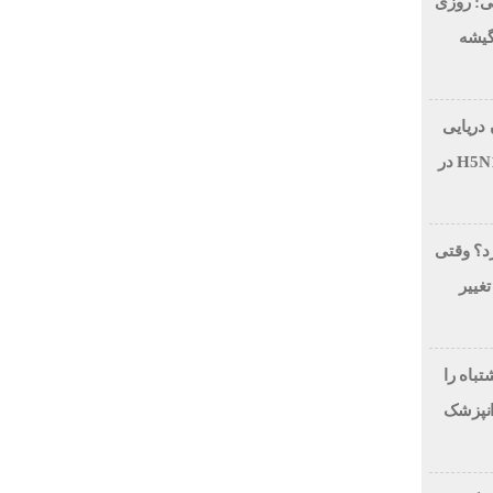
ی: روزی
 در گیشه
 دریایی
بر اثر آنفولانزای فوق حاد پرندگان H5N1 در
رد؟ وقتی
تغییر
لاح طرح لبخند، این 7 اشتباه را
انپزشک