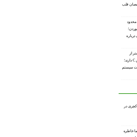
صصان قلب
محدود
وردن؛
درباره
تر از
گریپ‌فروت ویتامین C دارند؛
ویت سیستم
کچری در
ا خاطره