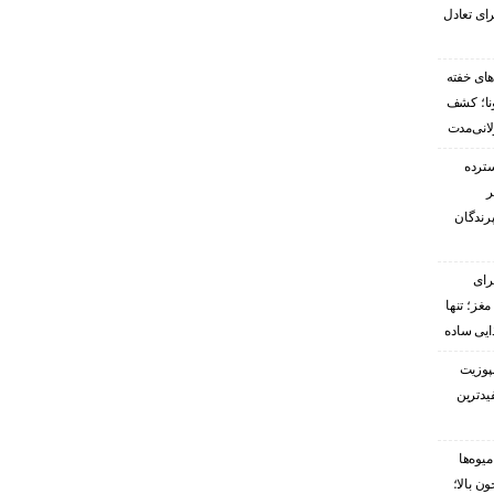
ای تعادل
های خفته
رونا؛ کشف
لانی‌مدت
سترده
ر
پرندگان
رای
غز؛ تنها
ایی ساده
پوزیت
یدترین
یوه‌ها
ن بالا؛