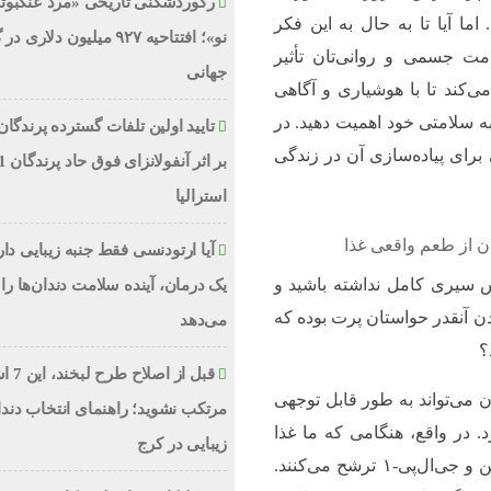
رکوردشکنی تاریخی «مرد عنکبوت
ا آیا تا به حال به این فکر
نو»؛ افتتاحیه ۹۲۷ میلیون دلاری
امت جسمی و روانی‌تان تأثیر
جهانی
‌کند تا با هوشیاری و آگاهی
ه سلامتی خود اهمیت دهید. در
تایید اولین تلفات گسترده پرندگان
ی برای پیاده‌سازی آن در زندگی
استرالیا
دن از طعم واقعی غذا
آیا ارتودنسی فقط جنبه زیبایی دا
 سیری کامل نداشته باشید و
یک درمان، آینده سلامت دندان‌ها را 
دن آنقدر حواستان پرت بوده که
می‌دهد
؟
قبل از اص
 می‌تواند به طور قابل توجهی
مرتکب نشوید؛ راهنمای انتخاب دند
 در واقع، هنگامی که ما غذا
زیبایی در کرج
می‌خوریم، روده‌هایمان هورمون‌هایی مانند لپتین، گرلین و جی‌ال‌پی-۱ ترشح می‌کنند.