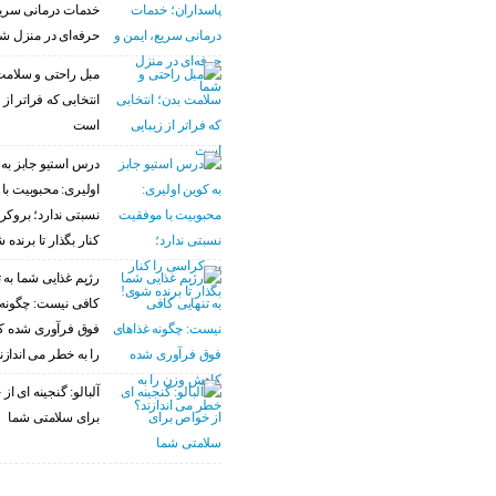
خدمات درمانی سریع
حرفه‌ای در منزل ش
مبل راحتی و سلامت
انتخابی که فراتر از 
است
درس استیو جابز به 
اولیری: محبوبیت با
نسبتی ندارد؛ بروکر
کنار بگذار تا برنده 
رژیم غذایی شما به ت
کافی نیست: چگونه 
فوق فرآوری شده 
را به خطر می اندازن
آلبالو: گنجینه ای ا
برای سلامتی شما