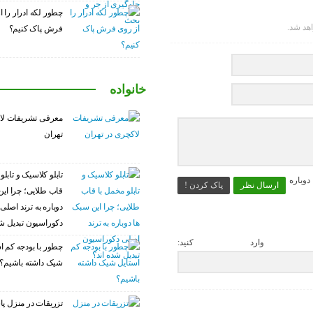
چطور لکه ادرار را ا
اهد شد.
فرش پاک کنیم؟
خانواده
معرفی تشریفات لا
تهران
تابلو کلاسیک و تابلو
وباره
ارسال نظر
پاک کردن !
قاب طلایی؛ چرا این
دوباره به ترند اصلی
دکوراسیون تبدیل شد
 وارد کنید:
چطور با بودجه کم ا
شیک داشته باشیم؟
تزریقات در منزل پا