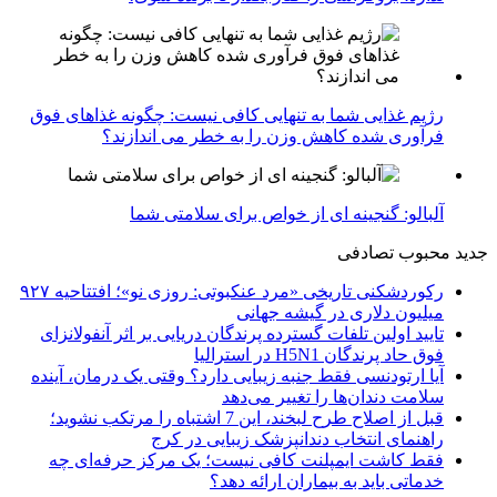
رژیم غذایی شما به تنهایی کافی نیست: چگونه غذاهای فوق
فرآوری شده کاهش وزن را به خطر می اندازند؟
آلبالو: گنجینه ای از خواص برای سلامتی شما
جدید
محبوب
تصادفی
رکوردشکنی تاریخی «مرد عنکبوتی: روزی نو»؛ افتتاحیه ۹۲۷
میلیون دلاری در گیشه جهانی
تایید اولین تلفات گسترده پرندگان دریایی بر اثر آنفولانزای
فوق حاد پرندگان H5N1 در استرالیا
آیا ارتودنسی فقط جنبه زیبایی دارد؟ وقتی یک درمان، آینده
سلامت دندان‌ها را تغییر می‌دهد
قبل از اصلاح طرح لبخند، این 7 اشتباه را مرتکب نشوید؛
راهنمای انتخاب دندانپزشک زیبایی در کرج
فقط کاشت ایمپلنت کافی نیست؛ یک مرکز حرفه‌ای چه
خدماتی باید به بیماران ارائه دهد؟