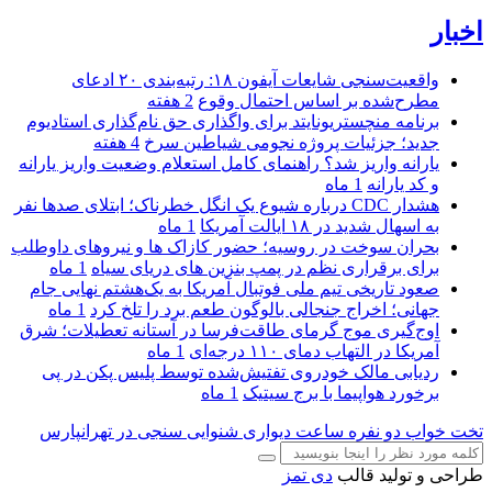
اخبار
واقعیت‌سنجی شایعات آیفون ۱۸: رتبه‌بندی ۲۰ ادعای
مطرح‌شده بر اساس احتمال وقوع
2 هفته
برنامه منچستریونایتد برای واگذاری حق نام‌گذاری استادیوم
جدید؛ جزئیات پروژه نجومی شیاطین سرخ
4 هفته
یارانه واریز شد؟ راهنمای کامل استعلام وضعیت واریز یارانه
و کد یارانه
1 ماه
هشدار CDC درباره شیوع یک انگل خطرناک؛ ابتلای صدها نفر
به اسهال شدید در ۱۸ ایالت آمریکا
1 ماه
بحران سوخت در روسیه؛ حضور کازاک‌ ها و نیروهای داوطلب
برای برقراری نظم در پمپ بنزین‌ های دریای سیاه
1 ماه
صعود تاریخی تیم ملی فوتبال آمریکا به یک‌هشتم نهایی جام
جهانی؛ اخراج جنجالی بالوگون طعم برد را تلخ کرد
1 ماه
اوج‌گیری موج گرمای طاقت‌فرسا در آستانه تعطیلات؛ شرق
آمریکا در التهاب دمای ۱۱۰ درجه‌ای
1 ماه
ردیابی مالک خودروی تفتیش‌شده توسط پلیس پکن در پی
برخورد هواپیما با برج سیتیک
1 ماه
تخت خواب دو نفره
ساعت دیواری
شنوایی سنجی در تهرانپارس
طراحی و تولید قالب
دی تمز