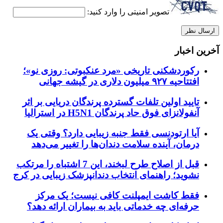
تصویر امنیتی را وارد کنید:
آخرین اخبار
رکوردشکنی تاریخی «مرد عنکبوتی: روزی نو»؛
افتتاحیه ۹۲۷ میلیون دلاری در گیشه جهانی
تایید اولین تلفات گسترده پرندگان دریایی بر اثر
آنفولانزای فوق حاد پرندگان H5N1 در استرالیا
آیا ارتودنسی فقط جنبه زیبایی دارد؟ وقتی یک
درمان، آینده سلامت دندان‌ها را تغییر می‌دهد
قبل از اصلاح طرح لبخند، این 7 اشتباه را مرتکب
نشوید؛ راهنمای انتخاب دندانپزشک زیبایی در کرج
فقط کاشت ایمپلنت کافی نیست؛ یک مرکز
حرفه‌ای چه خدماتی باید به بیماران ارائه دهد؟