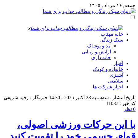
جمعه, ۱۶ مرداد , ۱۴۰۵
x
خانه مهتاب
سبک زندگی
مد و پوشاک
آرایش و زیبایی
خانه داری
اخبار
خانواده و کودک
آشپزی
سلامتی
اخبار شرکت ها
تاریخ انتشار : سه‌شنبه 28 اکتبر 2025 - 14:30
خبرنگار : رقیه شریفی
کد خبر : 11087
0 نظر
با این حرکات ورزشی اصولی،
قوای جسمی خود را تقویت کنید