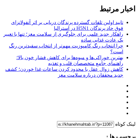
اخبار مرتبط
تایید اولین تلفات گسترده پرندگان دریایی بر اثر آنفولانزای
فوق حاد پرندگان H5N1 در استرالیا
راهکار جدید علمی برای جلوگیری از سلامت مغز؛ تنها با تغییر
یک عادت غذایی ساده
چرا انتخاب رنگ کامپوزیت مهم‌تر از انتخاب سفیدترین رنگ
است؟
بهترین خوراکی‌ها و میوه‌ها برای کاهش فشار خون بالا؛
راهنمای جامع متخصصان قلب و تغذیه
کاهش زوال عقل با محدود کردن ساعات غذا خوردن؛ کشف
جدید محققان درباره سلامت مغز
لینک کوتاه
برچسب ها :