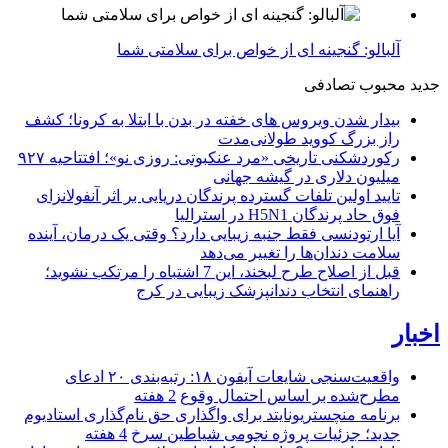
آلبالو: گنجینه ای از خواص برای سلامتی شما
جدید
محبوب
تصادفی
بیدار شدن ویروس‌ های خفته در بدن با ابتلا به کرونا؛ کشف
راز بزرگ کووید طولانی‌مدت
رکوردشکنی تاریخی «مرد عنکبوتی: روزی نو»؛ افتتاحیه ۹۲۷
میلیون دلاری در گیشه جهانی
تایید اولین تلفات گسترده پرندگان دریایی بر اثر آنفولانزای
فوق حاد پرندگان H5N1 در استرالیا
آیا ارتودنسی فقط جنبه زیبایی دارد؟ وقتی یک درمان، آینده
سلامت دندان‌ها را تغییر می‌دهد
قبل از اصلاح طرح لبخند، این 7 اشتباه را مرتکب نشوید؛
راهنمای انتخاب دندانپزشک زیبایی در کرج
اخبار
واقعیت‌سنجی شایعات آیفون ۱۸: رتبه‌بندی ۲۰ ادعای
مطرح‌شده بر اساس احتمال وقوع
2 هفته
برنامه منچستریونایتد برای واگذاری حق نام‌گذاری استادیوم
جدید؛ جزئیات پروژه نجومی شیاطین سرخ
4 هفته