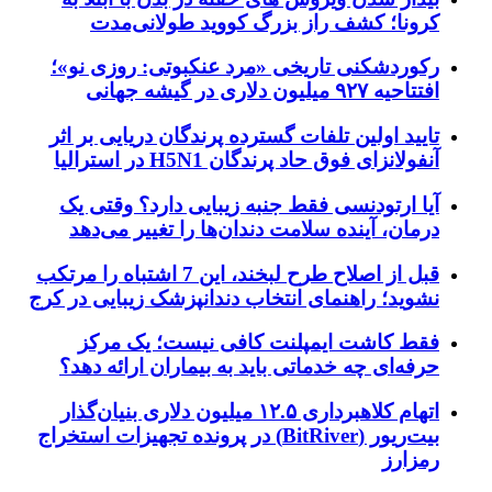
کرونا؛ کشف راز بزرگ کووید طولانی‌مدت
رکوردشکنی تاریخی «مرد عنکبوتی: روزی نو»؛
افتتاحیه ۹۲۷ میلیون دلاری در گیشه جهانی
تایید اولین تلفات گسترده پرندگان دریایی بر اثر
آنفولانزای فوق حاد پرندگان H5N1 در استرالیا
آیا ارتودنسی فقط جنبه زیبایی دارد؟ وقتی یک
درمان، آینده سلامت دندان‌ها را تغییر می‌دهد
قبل از اصلاح طرح لبخند، این 7 اشتباه را مرتکب
نشوید؛ راهنمای انتخاب دندانپزشک زیبایی در کرج
فقط کاشت ایمپلنت کافی نیست؛ یک مرکز
حرفه‌ای چه خدماتی باید به بیماران ارائه دهد؟
اتهام کلاهبرداری ۱۲.۵ میلیون دلاری بنیان‌گذار
بیت‌ریور (BitRiver) در پرونده تجهیزات استخراج
رمزارز