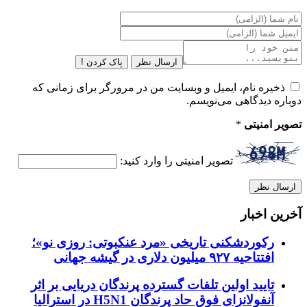
ارسال نظر
پاک کردن !
ذخیره نام، ایمیل و وبسایت من در مرورگر برای زمانی که
دوباره دیدگاهی می‌نویسم.
تصویر امنیتی
*
تصویر امنیتی را وارد کنید:
آخرین اخبار
رکوردشکنی تاریخی «مرد عنکبوتی: روزی نو»؛
افتتاحیه ۹۲۷ میلیون دلاری در گیشه جهانی
تایید اولین تلفات گسترده پرندگان دریایی بر اثر
آنفولانزای فوق حاد پرندگان H5N1 در استرالیا