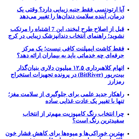
آیا ارتودنسی فقط جنبه زیبایی دارد؟ وقتی یک
درمان، آینده سلامت دندان‌ها را تغییر می‌دهد
قبل از اصلاح طرح لبخند، این 7 اشتباه را مرتکب
نشوید؛ راهنمای انتخاب دندانپزشک زیبایی در کرج
فقط کاشت ایمپلنت کافی نیست؛ یک مرکز
حرفه‌ای چه خدماتی باید به بیماران ارائه دهد؟
اتهام کلاهبرداری ۱۲.۵ میلیون دلاری بنیان‌گذار
بیت‌ریور (BitRiver) در پرونده تجهیزات استخراج
رمزارز
راهکار جدید علمی برای جلوگیری از سلامت مغز؛
تنها با تغییر یک عادت غذایی ساده
چرا انتخاب رنگ کامپوزیت مهم‌تر از انتخاب
سفیدترین رنگ است؟
بهترین خوراکی‌ها و میوه‌ها برای کاهش فشار خون