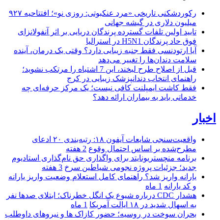
رکوردشکنی تاریخی «مرد عنکبوتی: روزی نو»؛ افتتاحیه ۹۲۷
میلیون دلاری در گیشه جهانی
تایید اولین تلفات گسترده پرندگان دریایی بر اثر آنفولانزای
فوق حاد پرندگان H5N1 در استرالیا
آیا ارتودنسی فقط جنبه زیبایی دارد؟ وقتی یک درمان، آینده
سلامت دندان‌ها را تغییر می‌دهد
قبل از اصلاح طرح لبخند، این 7 اشتباه را مرتکب نشوید؛
راهنمای انتخاب دندانپزشک زیبایی در کرج
فقط کاشت ایمپلنت کافی نیست؛ یک مرکز حرفه‌ای چه
خدماتی باید به بیماران ارائه دهد؟
اخبار
واقعیت‌سنجی شایعات آیفون ۱۸: رتبه‌بندی ۲۰ ادعای
مطرح‌شده بر اساس احتمال وقوع
2 هفته
برنامه منچستریونایتد برای واگذاری حق نام‌گذاری استادیوم
جدید؛ جزئیات پروژه نجومی شیاطین سرخ
3 هفته
یارانه واریز شد؟ راهنمای کامل استعلام وضعیت واریز یارانه
و کد یارانه
1 ماه
هشدار CDC درباره شیوع یک انگل خطرناک؛ ابتلای صدها نفر
به اسهال شدید در ۱۸ ایالت آمریکا
1 ماه
بحران سوخت در روسیه؛ حضور کازاک‌ ها و نیروهای داوطلب