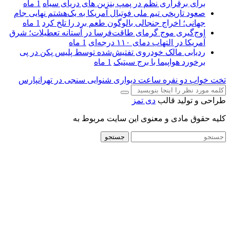
برای برقراری نظم در پمپ بنزین‌ های دریای سیاه
1 ماه
صعود تاریخی تیم ملی فوتبال آمریکا به یک‌هشتم نهایی جام
جهانی؛ اخراج جنجالی بالوگون طعم برد را تلخ کرد
1 ماه
اوج‌گیری موج گرمای طاقت‌فرسا در آستانه تعطیلات؛ شرق
آمریکا در التهاب دمای ۱۱۰ درجه‌ای
1 ماه
ردیابی مالک خودروی تفتیش‌شده توسط پلیس پکن در پی
برخورد هواپیما با برج سیتیک
1 ماه
تخت خواب دو نفره
ساعت دیواری
شنوایی سنجی در تهرانپارس
طراحی و تولید قالب
دی تمز
کلیه حقوق مادی و معنوی این سایت مربوط به
جستجو